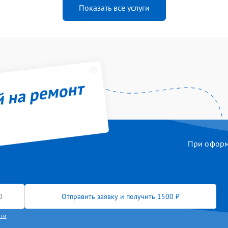
Показать все услуги
й на ремонт
При оформл
Отправить заявку и получить 1500 ₽
сти