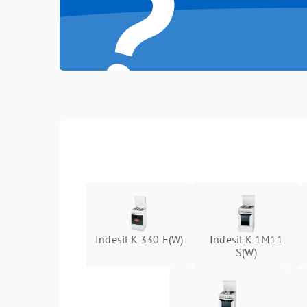
?
Indesit K 330 E(W)
Indesit K 1M11
S(W)