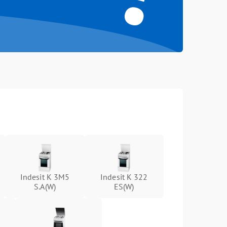
Indesit K 3M5
Indesit K 322
S.A(W)
ES(W)