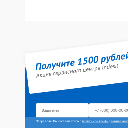
Получите 1500 рубле
Акция сервисного центра Indesit
Отправляя, Вы соглашаетесь с
политикой конфиденциально