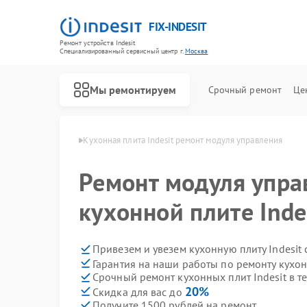
FIX-INDESIT
Ремонт устройств Indesit
Специализированный cервисный центр г.
Москва
Мы ремонтируем
Срочный ремонт
Це
ит Indesit в Москве
Кухонная плита Indesit ремонт модуля управления
Ремонт модуля упра
кухонной плите Inde
Привезем и увезем кухонную плиту Indesit
Гарантия на наши работы по ремонту кухон
Срочный ремонт кухонных плит Indesit в т
20%
Скидка для вас до
Получите 1500 рублей на ремонт
Ремонт холодильников Indesit
Ремонт посудомоечных машин Indesit
Ремонт морозильных камер Indesit
Ремонт варочных панелей Indesit
Ремонт духовых шкафов Indesit
Ремонт микроволновых печей Indesit
Ремонт стиральных машин Indesit
Ремонт холодильных камер Indesit
Ремонт сушильных машин Indesit