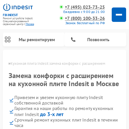
+7 (495) 023-73-25
Ежедневно с 9:00 до 21:00
FIX-INDESIT
+7 (800) 100-33-26
Ремонт устройств Indesit
Специализированный
Звонок бесплатный по РФ
cервисный центр г.
Москва
Мы ремонтируем
Позвонить
оскве
Кухонная плита Indesit замена конфорки с расширением
Замена конфорки с расширением
на кухонной плите Indesit в Москве
Привезем и увезем кухонную плиту Indesit
собственной доставкой
Гарантия на наши работы по ремонту кухонных
до 3-х лет
плит Indesit
Ремонт морозильных камер Indesit
Ремонт стиральных машин Indesit
Ремонт сушильных машин Indesit
Ремонт посудомоечных машин Indesit
Ремонт варочных панелей Indesit
Ремонт микроволновых печей Indesit
Ремонт холодильных камер Indesit
Срочный ремонт кухонных плит Indesit в течении
часа