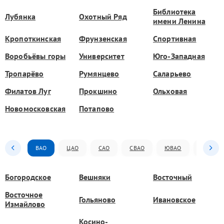
Библиотека
Лубянка
Охотный Ряд
имени Ленина
Кропоткинская
Фрунзенская
Спортивная
Воробьёвы горы
Университет
Юго-Западная
Тропарёво
Румянцево
Саларьево
Филатов Луг
Прокшино
Ольховая
Новомосковская
Потапово
ВАО
ЦАО
САО
СВАО
ЮВАО
ЮАО
Богородское
Вешняки
Восточный
Восточное
Гольяново
Ивановское
Измайлово
Косино-