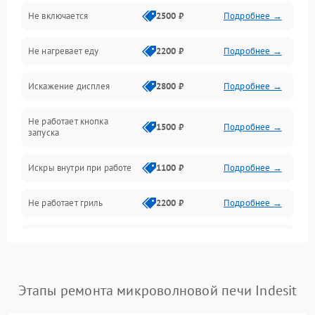
Не включается
2500 ₽
Подробнее →
Механика и внутренние элементы
Не нагревает еду
2200 ₽
Подробнее →
Механические повреждения
Искажение дисплея
2800 ₽
Подробнее →
Питание и запуск
Не работает кнопка
Нагрев и приготовление
1500 ₽
Подробнее →
запуска
Программное обеспечение
Искры внутри при работе
1100 ₽
Подробнее →
Не работает гриль
2200 ₽
Подробнее →
Перегрев или отключение
2400 ₽
Подробнее →
во время работы
Появление запаха гари
2400 ₽
Подробнее →
Этапы ремонта микроволновой печи Indesit