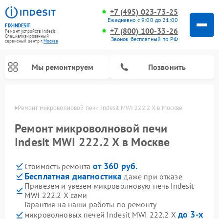
+7 (495) 023-73-25
Ежедневно с 9:00 до 21:00
FIX-INDESIT
+7 (800) 100-33-26
Ремонт устройств Indesit
Специализированный
Звонок бесплатный по РФ
cервисный центр г.
Москва
Мы ремонтируем
Позвонить
оскве
Ремонт микроволновой печи Indesit MWI 222.2 X в Москве
Ремонт микроволновой печи
Indesit MWI 222.2 X в Москве
от 360 руб.
Стоимость ремонта
Бесплатная диагностика
даже при отказе
Привезем и увезем микроволновую печь Indesit
MWI 222.2 X сами
Ремонт морозильных камер Indesit
Ремонт стиральных машин Indesit
Ремонт сушильных машин Indesit
Ремонт посудомоечных машин Indesit
Ремонт варочных панелей Indesit
Ремонт холодильных камер Indesit
Гарантия на наши работы по ремонту
до 3-х
микроволновых печей Indesit MWI 222.2 X