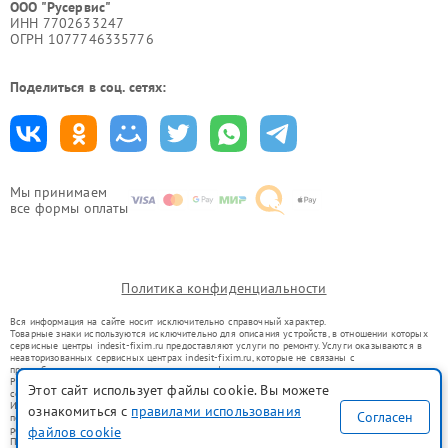
ООО "Русервис"
ИНН 7702633247
ОГРН 1077746335776
Поделиться в соц. сетях:
Мы принимаем
все формы оплаты
Политика конфиденциальности
Вся информация на сайте носит исключительно справочный характер.
Товарные знаки используются исключительно для описания устройств, в отношении которых
сервисные центры indesit-fixim.ru предоставляют услуги по ремонту. Услуги оказываются в
неавторизованных сервисных центрах indesit-fixim.ru, которые не связаны с
правообладателями товарных знаков или их официальными представителями.
Ремонт осуществляется для устройств, уже введенных в гражданский оборот в соответствии
Этот сайт использует файлы cookie. Вы можете
со статьей 1487 ГК РФ.
Использование товарных знаков не преследует цели индивидуализации услуг или введения
ознакомиться с
правилами использования
Согласен
потребителей в заблуждение, а служит для информирования о предоставляемых услугах по
ремонту техники указанных брендов.
файлов cookie
Представленная на сайте информация не является публичной офертой, определяемой