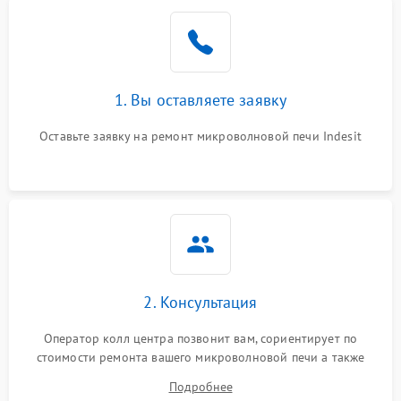
Проблемы с вентилятором
2000 ₽
Подробнее →
Поломка системы
2200 ₽
Подробнее →
охлаждения
1. Вы оставляете заявку
Не работают сенсорные
2400 ₽
Подробнее →
кнопки
Оставьте заявку на ремонт микроволновой печи Indesit
Не горит подсветка
2000 ₽
Подробнее →
Сломался трансформатор
1000 ₽
Подробнее →
2. Консультация
Оператор колл центра позвонит вам, сориентирует по
стоимости ремонта вашего микроволновой печи а также
ответит на все ваши вопросы.
Подробнее