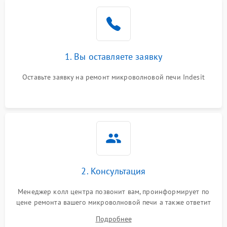
Проблемы с вентилятором
2000 ₽
Подробнее →
Поломка системы
2200 ₽
Подробнее →
охлаждения
1. Вы оставляете заявку
Не работают сенсорные
2400 ₽
Подробнее →
кнопки
Оставьте заявку на ремонт микроволновой печи Indesit
Не горит подсветка
2000 ₽
Подробнее →
Сломался трансформатор
1000 ₽
Подробнее →
2. Консультация
Менеджер колл центра позвонит вам, проинформирует по
цене ремонта вашего микроволновой печи а также ответит
на все ваши вопросы.
Подробнее