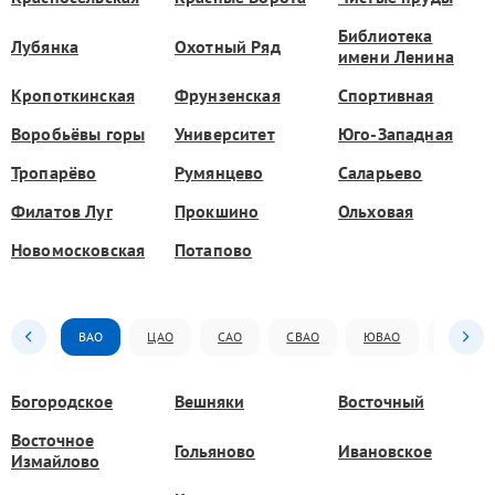
Библиотека
Лубянка
Охотный Ряд
имени Ленина
Кропоткинская
Фрунзенская
Спортивная
Воробьёвы горы
Университет
Юго-Западная
Тропарёво
Румянцево
Саларьево
Филатов Луг
Прокшино
Ольховая
Новомосковская
Потапово
ВАО
ЦАО
САО
СВАО
ЮВАО
ЮАО
Богородское
Вешняки
Восточный
Восточное
Гольяново
Ивановское
Измайлово