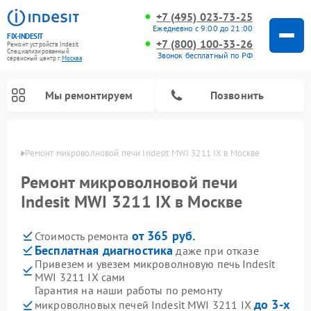
+7 (495) 023-73-25
Ежедневно с 9:00 до 21:00
FIX-INDESIT
+7 (800) 100-33-26
Ремонт устройств Indesit
Специализированный
Звонок бесплатный по РФ
cервисный центр г.
Москва
Мы ремонтируем
Позвонить
оскве
Ремонт микроволновой печи Indesit MWI 3211 IX в Москве
Ремонт микроволновой печи
Indesit MWI 3211 IX в Москве
от 365 руб.
Стоимость ремонта
Бесплатная диагностика
даже при отказе
Привезем и увезем микроволновую печь Indesit
MWI 3211 IX сами
Ремонт морозильных камер Indesit
Ремонт стиральных машин Indesit
Ремонт сушильных машин Indesit
Ремонт посудомоечных машин Indesit
Ремонт варочных панелей Indesit
Ремонт холодильных камер Indesit
Гарантия на наши работы по ремонту
до 3-х
микроволновых печей Indesit MWI 3211 IX