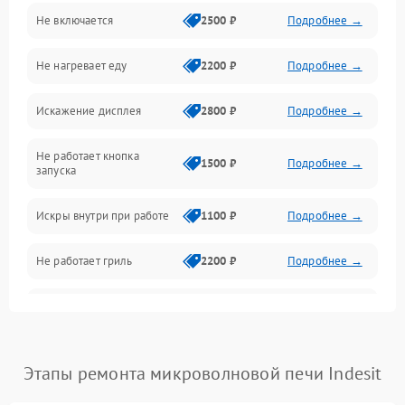
Не включается
2500 ₽
Подробнее →
Механика и внутренние элементы
Не нагревает еду
2200 ₽
Подробнее →
Механические повреждения
Искажение дисплея
2800 ₽
Подробнее →
Питание и запуск
Не работает кнопка
Нагрев и приготовление
1500 ₽
Подробнее →
запуска
Программное обеспечение
Искры внутри при работе
1100 ₽
Подробнее →
Не работает гриль
2200 ₽
Подробнее →
Перегрев или отключение
2400 ₽
Подробнее →
во время работы
Появление запаха гари
2400 ₽
Подробнее →
Этапы ремонта микроволновой печи Indesit