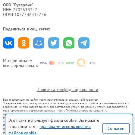
ООО "Русервис"
ИНН 7702633247
ОГРН 1077746335776
Поделиться в соц. сетях:
Мы принимаем
все формы оплаты
Политика конфиденциальности
Вся информация на сайте носит исключительно справочный характер.
Товарные знаки используются исключительно для описания устройств, в отношении которых
сервисные центры indesit-fixim.ru предоставляют услуги по ремонту. Услуги оказываются в
неавторизованных сервисных центрах indesit-fixim.ru, которые не связаны с
правообладателями товарных знаков или их официальными представителями.
Ремонт осуществляется для устройств, уже введенных в гражданский оборот в соответствии
Этот сайт использует файлы cookie. Вы можете
со статьей 1487 ГК РФ.
Использование товарных знаков не преследует цели индивидуализации услуг или введения
ознакомиться с
правилами использования
Согласен
потребителей в заблуждение, а служит для информирования о предоставляемых услугах по
ремонту техники указанных брендов.
файлов cookie