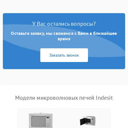
Появление запаха гари
2400 ₽
Подробнее →
У Вас остались вопросы?
Проблемы с вентилятором
2000 ₽
Подробнее →
Оставьте заявку, мы свяжемся с Вами в ближайшее
время
Поломка системы
2200 ₽
Подробнее →
охлаждения
Заказать звонок
Не работают сенсорные
2400 ₽
Подробнее →
кнопки
Не горит подсветка
2000 ₽
Подробнее →
Сломался трансформатор
1000 ₽
Подробнее →
Модели микроволновых печей Indesit