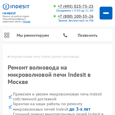
+7 (495) 023-73-25
Ежедневно с 9:00 до 21:00
FIX-INDESIT
+7 (800) 100-33-26
Ремонт устройств Indesit
Специализированный
Звонок бесплатный по РФ
cервисный центр г.
Москва
Мы ремонтируем
Позвонить
оскве
Микроволновая печь Indesit ремонт волновода
Ремонт волновода на
микроволновой печи Indesit в
Москве
Привезем и увезем микроволновую печь Indesit
собственной доставкой
Гарантия на наши работы по ремонту
Ремонт морозильных камер Indesit
Ремонт стиральных машин Indesit
Ремонт сушильных машин Indesit
Ремонт посудомоечных машин Indesit
Ремонт варочных панелей Indesit
Ремонт холодильных камер Indesit
до 3-х лет
микроволновых печей Indesit
Срочный ремонт микроволновых печей Indesit в