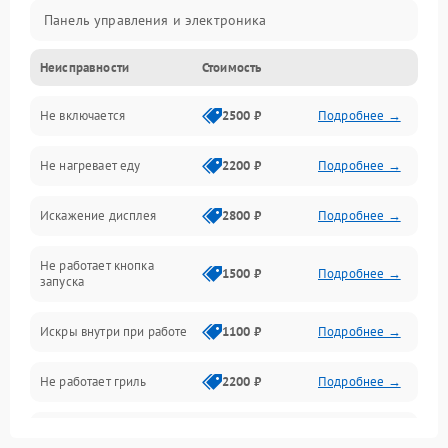
Панель управления и электроника
Неисправности
Стоимость
Дверца и корпус
Не включается
2500 ₽
Подробнее →
Механика и внутренние элементы
Не нагревает еду
2200 ₽
Подробнее →
Механические повреждения
Искажение дисплея
2800 ₽
Подробнее →
Питание и запуск
Не работает кнопка
Нагрев и приготовление
1500 ₽
Подробнее →
запуска
Программное обеспечение
Искры внутри при работе
1100 ₽
Подробнее →
Не работает гриль
2200 ₽
Подробнее →
Перегрев или отключение
2400 ₽
Подробнее →
во время работы