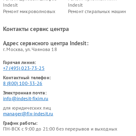
Indesit
Indesit
Ремонт микроволновых
Ремонт стиральных машин
печей Indesit
Indesit
Ремонт холодильных камер
Ремонт сушильных машин
Контакты сервис центра
Indesit
Indesit
Адрес сервисного центра Indesit:
г. Москва, ул. Чаянова 18
Горячая линия:
+7 (495) 023-73-25
Контактный телефон:
8 (800) 100-33-26
Электронная почта:
info@indesit-fixim.ru
для юридических лиц
manager@fix-indesit.ru
График работы:
ПН-ВСК с 9:00 до 21:00 без перерывов и выходных