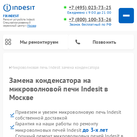
+7 (495) 023-73-25
Ежедневно с 9:00 до 21:00
FIX-INDESIT
+7 (800) 100-33-26
Ремонт устройств Indesit
Специализированный
Звонок бесплатный по РФ
cервисный центр г.
Москва
Мы ремонтируем
Позвонить
оскве
Микроволновая печь Indesit замена конденсатора
Замена конденсатора на
микроволновой печи Indesit в
Москве
Привезем и увезем микроволновую печь Indesit
собственной доставкой
Гарантия на наши работы по ремонту
Ремонт морозильных камер Indesit
Ремонт стиральных машин Indesit
Ремонт сушильных машин Indesit
Ремонт посудомоечных машин Indesit
Ремонт варочных панелей Indesit
Ремонт холодильных камер Indesit
до 3-х лет
микроволновых печей Indesit
Срочный ремонт микроволновых печей Indesit в