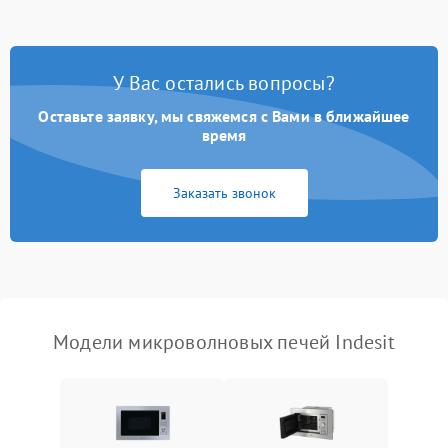
Появление запаха гари
2400 ₽
Подробнее →
У Вас остались вопросы?
Проблемы с вентилятором
2000 ₽
Подробнее →
Оставьте заявку, мы свяжемся с Вами в ближайшее
время
Поломка системы
2200 ₽
Подробнее →
охлаждения
Заказать звонок
Не работают сенсорные
2400 ₽
Подробнее →
кнопки
Не горит подсветка
2000 ₽
Подробнее →
Сломался трансформатор
1000 ₽
Подробнее →
Модели микроволновых печей Indesit