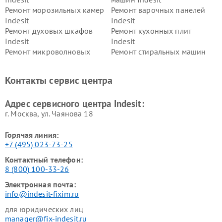
Ремонт морозильных камер
Ремонт варочных панелей
Indesit
Indesit
Ремонт духовых шкафов
Ремонт кухонных плит
Indesit
Indesit
Ремонт микроволновых
Ремонт стиральных машин
печей Indesit
Indesit
Ремонт холодильных камер
Ремонт сушильных машин
Контакты сервис центра
Indesit
Indesit
Адрес сервисного центра Indesit:
г. Москва, ул. Чаянова 18
Горячая линия:
+7 (495) 023-73-25
Контактный телефон:
8 (800) 100-33-26
Электронная почта:
info@indesit-fixim.ru
для юридических лиц
manager@fix-indesit.ru