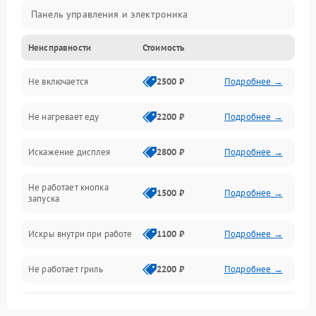
Панель управления и электроника
Неисправности
Стоимость
Дверца и корпус
Не включается
2500 ₽
Подробнее →
Механика и внутренние элементы
Не нагревает еду
2200 ₽
Подробнее →
Механические повреждения
Искажение дисплея
2800 ₽
Подробнее →
Питание и запуск
Не работает кнопка
Нагрев и приготовление
1500 ₽
Подробнее →
запуска
Программное обеспечение
Искры внутри при работе
1100 ₽
Подробнее →
Не работает гриль
2200 ₽
Подробнее →
Перегрев или отключение
2400 ₽
Подробнее →
во время работы