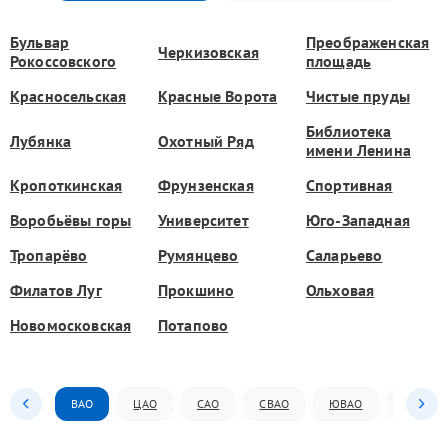
Бульвар
Преображенская
Черкизовская
Рокоссовского
площадь
Красносельская
Красные Ворота
Чистые пруды
Библиотека
Лубянка
Охотный Ряд
имени Ленина
Кропоткинская
Фрунзенская
Спортивная
Воробьёвы горы
Университет
Юго-Западная
Тропарёво
Румянцево
Саларьево
Филатов Луг
Прокшино
Ольховая
Новомосковская
Потапово
ВАО
ЦАО
САО
СВАО
ЮВАО
ЮАО