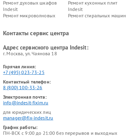
Ремонт духовых шкафов
Ремонт кухонных плит
Indesit
Indesit
Ремонт микроволновых
Ремонт стиральных машин
печей Indesit
Indesit
Ремонт холодильных камер
Ремонт сушильных машин
Контакты сервис центра
Indesit
Indesit
Адрес сервисного центра Indesit:
г. Москва, ул. Чаянова 18
Горячая линия:
+7 (495) 023-73-25
Контактный телефон:
8 (800) 100-33-26
Электронная почта:
info@indesit-fixim.ru
для юридических лиц
manager@fix-indesit.ru
График работы:
ПН-ВСК с 9:00 до 21:00 без перерывов и выходных