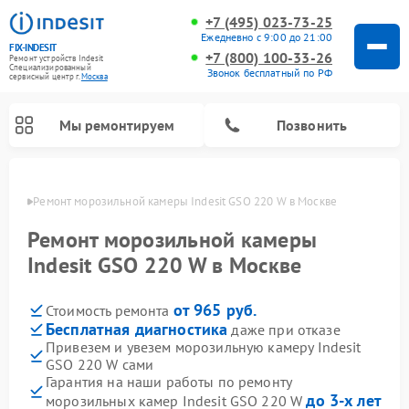
+7 (495) 023-73-25
Ежедневно с 9:00 до 21:00
FIX-INDESIT
+7 (800) 100-33-26
Ремонт устройств Indesit
Специализированный
Звонок бесплатный по РФ
cервисный центр г.
Москва
Мы ремонтируем
Позвонить
оскве
Ремонт морозильной камеры Indesit GSO 220 W в Москве
Ремонт морозильной камеры
Indesit GSO 220 W в Москве
от 965 руб.
Стоимость ремонта
Бесплатная диагностика
даже при отказе
Привезем и увезем морозильную камеру Indesit
GSO 220 W сами
Ремонт варочных панелей Indesit
Ремонт стиральных машин Indesit
Ремонт сушильных машин Indesit
Ремонт посудомоечных машин Indesit
Ремонт микроволновых печей Indesit
Ремонт холодильных камер Indesit
Гарантия на наши работы по ремонту
до 3-х лет
морозильных камер Indesit GSO 220 W