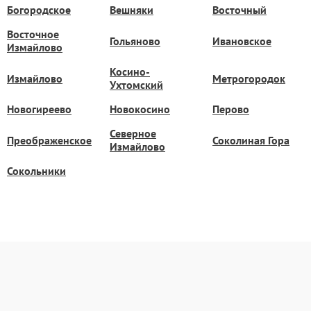
Богородское
Вешняки
Восточный
Восточное
Гольяново
Ивановское
Измайлово
Косино-
Измайлово
Метрогородок
Ухтомский
Новогиреево
Новокосино
Перово
Северное
Преображенское
Соколиная Гора
Измайлово
Сокольники