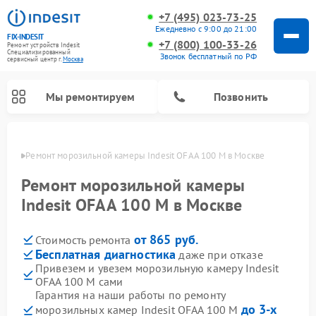
+7 (495) 023-73-25
Ежедневно с 9:00 до 21:00
FIX-INDESIT
+7 (800) 100-33-26
Ремонт устройств Indesit
Специализированный
Звонок бесплатный по РФ
cервисный центр г.
Москва
Мы ремонтируем
Позвонить
оскве
Ремонт морозильной камеры Indesit OFAA 100 M в Москве
Ремонт морозильной камеры
Indesit OFAA 100 M в Москве
от 865 руб.
Стоимость ремонта
Бесплатная диагностика
даже при отказе
Привезем и увезем морозильную камеру Indesit
OFAA 100 M сами
Ремонт варочных панелей Indesit
Ремонт стиральных машин Indesit
Ремонт сушильных машин Indesit
Ремонт посудомоечных машин Indesit
Ремонт микроволновых печей Indesit
Ремонт холодильных камер Indesit
Гарантия на наши работы по ремонту
до 3-х
морозильных камер Indesit OFAA 100 M