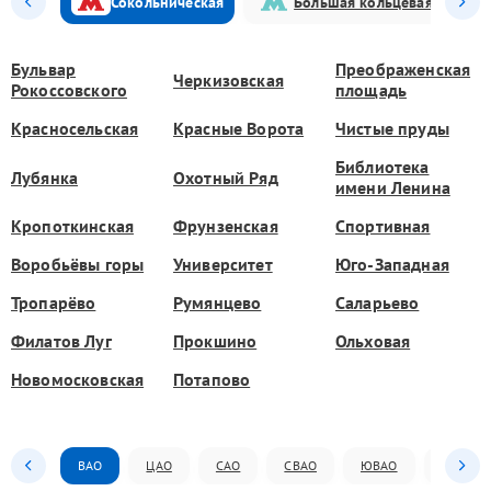
Сокольническая
Большая кольцевая
Бульвар
Преображенская
Черкизовская
Рокоссовского
площадь
Красносельская
Красные Ворота
Чистые пруды
Библиотека
Лубянка
Охотный Ряд
имени Ленина
Кропоткинская
Фрунзенская
Спортивная
Воробьёвы горы
Университет
Юго-Западная
Тропарёво
Румянцево
Саларьево
Филатов Луг
Прокшино
Ольховая
Новомосковская
Потапово
ВАО
ЦАО
САО
СВАО
ЮВАО
ЮАО