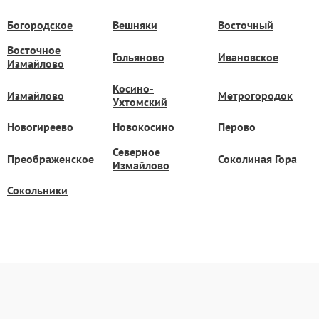
Богородское
Вешняки
Восточный
Восточное
Гольяново
Ивановское
Измайлово
Косино-
Измайлово
Метрогородок
Ухтомский
Новогиреево
Новокосино
Перово
Северное
Преображенское
Соколиная Гора
Измайлово
Сокольники