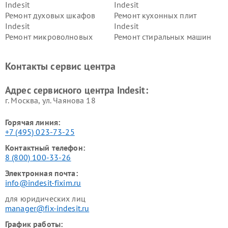
Indesit
Indesit
Ремонт духовых шкафов
Ремонт кухонных плит
Indesit
Indesit
Ремонт микроволновых
Ремонт стиральных машин
печей Indesit
Indesit
Ремонт холодильных камер
Ремонт сушильных машин
Контакты сервис центра
Indesit
Indesit
Адрес сервисного центра Indesit:
г. Москва, ул. Чаянова 18
Горячая линия:
+7 (495) 023-73-25
Контактный телефон:
8 (800) 100-33-26
Электронная почта:
info@indesit-fixim.ru
для юридических лиц
manager@fix-indesit.ru
График работы: