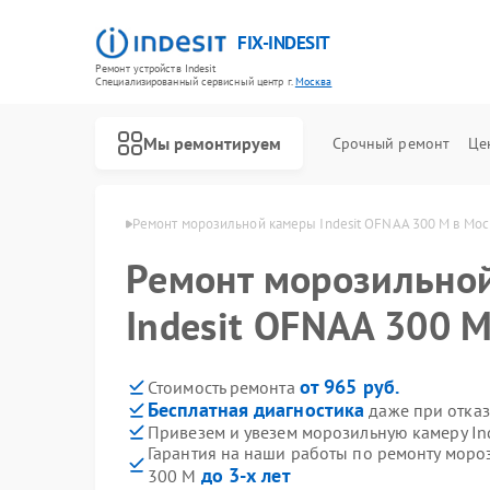
FIX-INDESIT
Ремонт устройств Indesit
Специализированный cервисный центр г.
Москва
Мы ремонтируем
Срочный ремонт
Це
ер Indesit в Москве
Ремонт морозильной камеры Indesit OFNAA 300 M в Мос
Ремонт морозильно
Indesit OFNAA 300 
от 965 руб.
Стоимость ремонта
Бесплатная диагностика
даже при отказ
Привезем и увезем морозильную камеру In
Гарантия на наши работы по ремонту моро
до 3-х лет
300 M
Ремонт холодильников Indesit
Ремонт посудомоечных машин Indesit
Ремонт варочных панелей Indesit
Ремонт духовых шкафов Indesit
Ремонт микроволновых печей Indesit
Ремонт стиральных машин Indesit
Ремонт холодильных камер Indesit
Ремонт сушильных машин Indesit