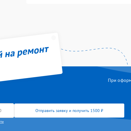
й на ремонт
При оформл
Отправить заявку и получить 1500 ₽
сти