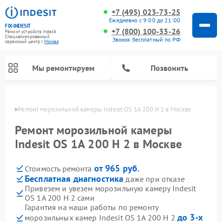
+7 (495) 023-73-25
Ежедневно с 9:00 до 21:00
FIX-INDESIT
+7 (800) 100-33-26
Ремонт устройств Indesit
Специализированный
Звонок бесплатный по РФ
cервисный центр г.
Москва
Мы ремонтируем
Позвонить
оскве
Ремонт морозильной камеры Indesit OS 1A 200 H 2 в Москве
Ремонт морозильной камеры
Indesit OS 1A 200 H 2 в Москве
от 965 руб.
Стоимость ремонта
Бесплатная диагностика
даже при отказе
Привезем и увезем морозильную камеру Indesit
OS 1A 200 H 2 сами
Ремонт варочных панелей Indesit
Ремонт стиральных машин Indesit
Ремонт сушильных машин Indesit
Ремонт посудомоечных машин Indesit
Ремонт микроволновых печей Indesit
Ремонт холодильных камер Indesit
Гарантия на наши работы по ремонту
до 3-х
морозильных камер Indesit OS 1A 200 H 2