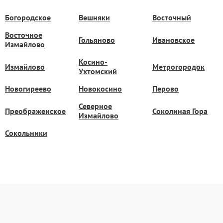
Богородское
Вешняки
Восточный
Восточное
Гольяново
Ивановское
Измайлово
Косино-
Измайлово
Метрогородок
Ухтомский
Новогиреево
Новокосино
Перово
Северное
Преображенское
Соколиная Гора
Измайлово
Сокольники