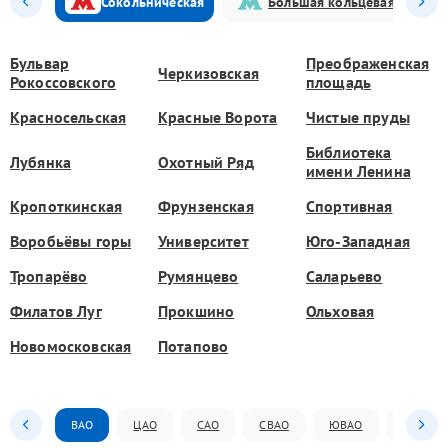
Сокольническая
Большая кольцевая
Бульвар
Преображенская
Черкизовская
Рокоссовского
площадь
Красносельская
Красные Ворота
Чистые пруды
Библиотека
Лубянка
Охотный Ряд
имени Ленина
Кропоткинская
Фрунзенская
Спортивная
Воробьёвы горы
Университет
Юго-Западная
Тропарёво
Румянцево
Саларьево
Филатов Луг
Прокшино
Ольховая
Новомосковская
Потапово
ВАО
ЦАО
САО
СВАО
ЮВАО
ЮАО