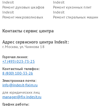
Indesit
Indesit
Ремонт духовых шкафов
Ремонт кухонных плит
Indesit
Indesit
Ремонт микроволновых
Ремонт стиральных машин
печей Indesit
Indesit
Ремонт холодильных камер
Ремонт сушильных машин
Контакты сервис центра
Indesit
Indesit
Адрес сервисного центра Indesit:
г. Москва, ул. Чаянова 18
Горячая линия:
+7 (495) 023-73-25
Контактный телефон:
8 (800) 100-33-26
Электронная почта:
info@indesit-fixim.ru
для юридических лиц
manager@fix-indesit.ru
График работы: