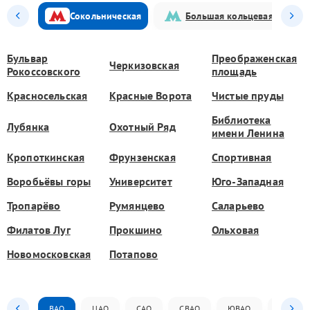
Сокольническая
Большая кольцевая
Бульвар
Преображенская
Черкизовская
Рокоссовского
площадь
Красносельская
Красные Ворота
Чистые пруды
Библиотека
Лубянка
Охотный Ряд
имени Ленина
Кропоткинская
Фрунзенская
Спортивная
Воробьёвы горы
Университет
Юго-Западная
Тропарёво
Румянцево
Саларьево
Филатов Луг
Прокшино
Ольховая
Новомосковская
Потапово
ВАО
ЦАО
САО
СВАО
ЮВАО
ЮАО