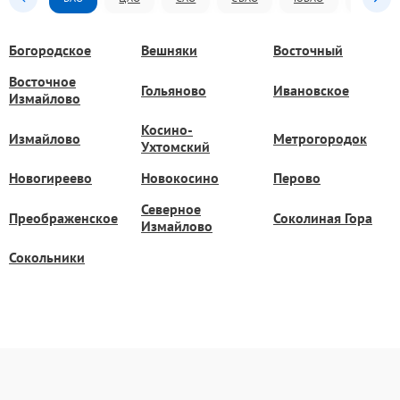
Богородское
Вешняки
Восточный
Восточное
Гольяново
Ивановское
Измайлово
Косино-
Измайлово
Метрогородок
Ухтомский
Новогиреево
Новокосино
Перово
Северное
Преображенское
Соколиная Гора
Измайлово
Сокольники