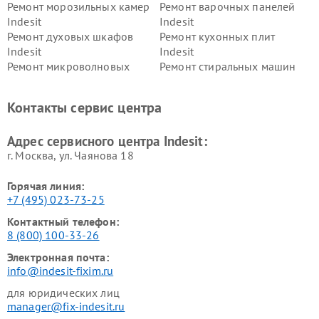
Ремонт морозильных камер
Ремонт варочных панелей
Indesit
Indesit
Ремонт духовых шкафов
Ремонт кухонных плит
Indesit
Indesit
Ремонт микроволновых
Ремонт стиральных машин
печей Indesit
Indesit
Ремонт холодильных камер
Ремонт сушильных машин
Контакты сервис центра
Indesit
Indesit
Адрес сервисного центра Indesit:
г. Москва, ул. Чаянова 18
Горячая линия:
+7 (495) 023-73-25
Контактный телефон:
8 (800) 100-33-26
Электронная почта:
info@indesit-fixim.ru
для юридических лиц
manager@fix-indesit.ru