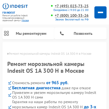
+7 (495) 023-73-25
Ежедневно с 9:00 до 21:00
FIX-INDESIT
+7 (800) 100-33-26
Ремонт устройств Indesit
Специализированный
Звонок бесплатный по РФ
cервисный центр г.
Москва
Мы ремонтируем
Позвонить
оскве
Ремонт морозильной камеры Indesit OS 1A 300 H в Москве
Ремонт морозильной камеры
Indesit OS 1A 300 H в Москве
от 965 руб.
Стоимость ремонта
Бесплатная диагностика
даже при отказе
Привезем и увезем морозильную камеру Indesit
OS 1A 300 H сами
Ремонт варочных панелей Indesit
Ремонт стиральных машин Indesit
Ремонт сушильных машин Indesit
Ремонт посудомоечных машин Indesit
Ремонт микроволновых печей Indesit
Ремонт холодильных камер Indesit
Гарантия на наши работы по ремонту
до 3-х
морозильных камер Indesit OS 1A 300 H