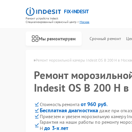
FIX-INDESIT
Ремонт устройств Indesit
Специализированный cервисный центр г.
Москва
Мы ремонтируем
Срочный ремонт
Це
ер Indesit в Москве
Ремонт морозильной камеры Indesit OS B 200 H в Москв
Ремонт морозильно
Indesit OS B 200 H 
от 960 руб.
Стоимость ремонта
Бесплатная диагностика
даже при отказ
Привезем и увезем морозильную камеру Ind
Гарантия на наши работы по ремонту мороз
до 3-х лет
H
Ремонт холодильников Indesit
Ремонт посудомоечных машин Indesit
Ремонт варочных панелей Indesit
Ремонт духовых шкафов Indesit
Ремонт микроволновых печей Indesit
Ремонт стиральных машин Indesit
Ремонт холодильных камер Indesit
Ремонт сушильных машин Indesit