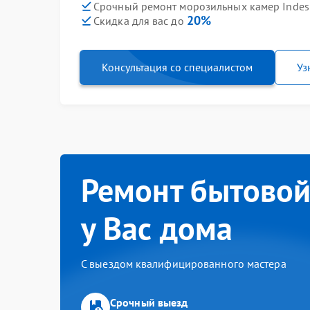
Срочный ремонт морозильных камер Indesit
20%
Скидка для вас до
Консультация со специалистом
Уз
Ремонт бытовой
у Вас дома
С выездом квалифицированного мастера
Срочный выезд