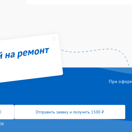
й на ремонт
При оформл
Отправить заявку и получить 1500 ₽
сти