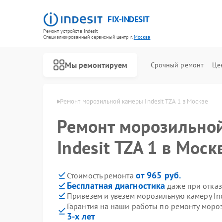
FIX-INDESIT
Ремонт устройств Indesit
Специализированный cервисный центр г.
Москва
Мы ремонтируем
Срочный ремонт
Це
ер Indesit в Москве
Ремонт морозильной камеры Indesit TZA 1 в Москве
Ремонт морозильно
Indesit TZA 1 в Моск
от 965 руб.
Стоимость ремонта
Бесплатная диагностика
даже при отказ
Привезем и увезем морозильную камеру Ind
Гарантия на наши работы по ремонту мороз
3-х лет
Ремонт холодильников Indesit
Ремонт посудомоечных машин Indesit
Ремонт варочных панелей Indesit
Ремонт духовых шкафов Indesit
Ремонт микроволновых печей Indesit
Ремонт стиральных машин Indesit
Ремонт холодильных камер Indesit
Ремонт сушильных машин Indesit