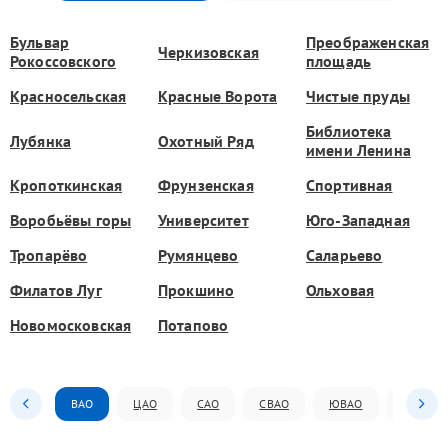
Бульвар
Преображенская
Черкизовская
Рокоссовского
площадь
Красносельская
Красные Ворота
Чистые пруды
Библиотека
Лубянка
Охотный Ряд
имени Ленина
Кропоткинская
Фрунзенская
Спортивная
Воробьёвы горы
Университет
Юго-Западная
Тропарёво
Румянцево
Саларьево
Филатов Луг
Прокшино
Ольховая
Новомосковская
Потапово
ВАО
ЦАО
САО
СВАО
ЮВАО
ЮАО