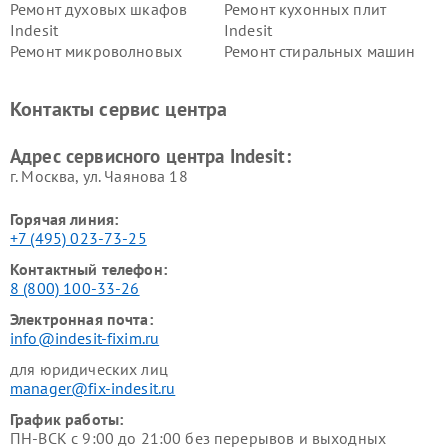
Ремонт духовых шкафов
Ремонт кухонных плит
Indesit
Indesit
Ремонт микроволновых
Ремонт стиральных машин
печей Indesit
Indesit
Ремонт холодильных камер
Ремонт сушильных машин
Контакты сервис центра
Indesit
Indesit
Адрес сервисного центра Indesit:
г. Москва, ул. Чаянова 18
Горячая линия:
+7 (495) 023-73-25
Контактный телефон:
8 (800) 100-33-26
Электронная почта:
info@indesit-fixim.ru
для юридических лиц
manager@fix-indesit.ru
График работы:
ПН-ВСК с 9:00 до 21:00 без перерывов и выходных