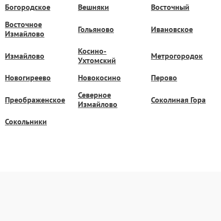
Богородское
Вешняки
Восточный
Восточное
Гольяново
Ивановское
Измайлово
Косино-
Измайлово
Метрогородок
Ухтомский
Новогиреево
Новокосино
Перово
Северное
Преображенское
Соколиная Гора
Измайлово
Сокольники