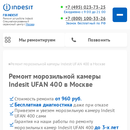
+7 (495) 023-73-25
Ежедневно с 9:00 до 21:00
FIX-INDESIT
+7 (800) 100-33-26
Ремонт устройств Indesit
Специализированный
Звонок бесплатный по РФ
cервисный центр г.
Москва
Мы ремонтируем
Позвонить
оскве
Ремонт морозильной камеры Indesit UFAN 400 в Москве
Ремонт морозильной камеры
Indesit UFAN 400 в Москве
от 960 руб.
Стоимость ремонта
Бесплатная диагностика
даже при отказе
Привезем и увезем морозильную камеру Indesit
UFAN 400 сами
Ремонт варочных панелей Indesit
Ремонт стиральных машин Indesit
Ремонт сушильных машин Indesit
Ремонт посудомоечных машин Indesit
Ремонт микроволновых печей Indesit
Ремонт холодильных камер Indesit
Гарантия на наши работы по ремонту
до 3-х лет
морозильных камер Indesit UFAN 400