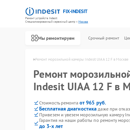
FIX-INDESIT
Ремонт устройств Indesit
Специализированный cервисный центр г.
Москва
Мы ремонтируем
Срочный ремонт
Це
ер Indesit в Москве
Ремонт морозильной камеры Indesit UIAA 12 F в Москве
Ремонт морозильно
Indesit UIAA 12 F в 
от 965 руб.
Стоимость ремонта
Бесплатная диагностика
даже при отказ
Привезем и увезем морозильную камеру Ind
Гарантия на наши работы по ремонту мороз
до 3-х лет
Ремонт холодильников Indesit
Ремонт посудомоечных машин Indesit
Ремонт варочных панелей Indesit
Ремонт духовых шкафов Indesit
Ремонт микроволновых печей Indesit
Ремонт стиральных машин Indesit
Ремонт холодильных камер Indesit
Ремонт сушильных машин Indesit