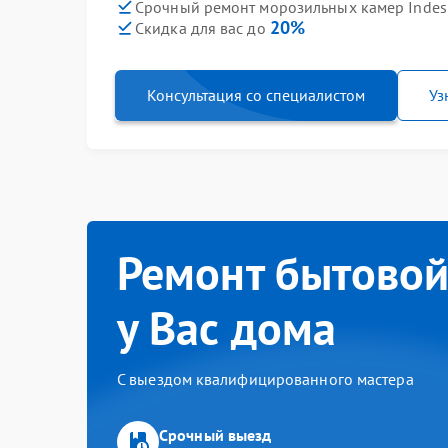
Срочный ремонт морозильных камер Indesit
20%
Скидка для вас до
Консультация со специалистом
Уз
Ремонт бытовой
у Вас дома
С выездом квалифицированного мастера
Срочный выезд