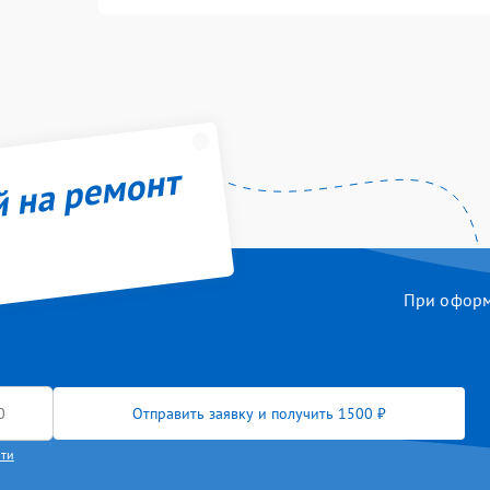
й на ремонт
При оформл
Отправить заявку и получить 1500 ₽
сти