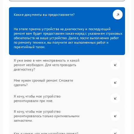
Какие документы вы предоставляете?
На этапе приема устройства на диагностику и последующий
ремонт вам будет предоставлен заказ-наряд с указанием страховых
обязательств на ваше устройство. Далее, после выполнения работ
по ремонту техники, вы получите акт выполненных работ и
гарантийный талон.
Я уже знаю в чем неисправность и какой
ремонт необходим. Для чего проводить
диагностику?
Мне нужен срочный ремонт. Сможете
сделать?
Я хочу, чтобы мое устройство
ремонтировали при мне.
Я хочу, чтобы мое устройство
ремонтировалось только оригинальными
запчастями.
Как я узнаю, что мое устройство готово?