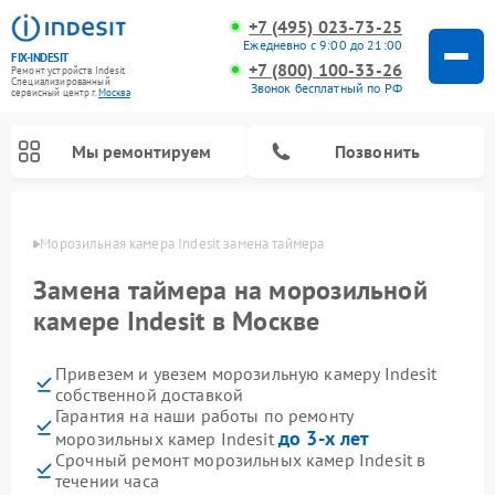
+7 (495) 023-73-25
Ежедневно с 9:00 до 21:00
FIX-INDESIT
+7 (800) 100-33-26
Ремонт устройств Indesit
Специализированный
Звонок бесплатный по РФ
cервисный центр г.
Москва
Мы ремонтируем
Позвонить
оскве
Морозильная камера Indesit замена таймера
Замена таймера на морозильной
камере Indesit в Москве
Привезем и увезем морозильную камеру Indesit
собственной доставкой
Гарантия на наши работы по ремонту
до 3-х лет
морозильных камер Indesit
Ремонт варочных панелей Indesit
Ремонт стиральных машин Indesit
Ремонт сушильных машин Indesit
Ремонт посудомоечных машин Indesit
Ремонт микроволновых печей Indesit
Ремонт холодильных камер Indesit
Срочный ремонт морозильных камер Indesit в
течении часа