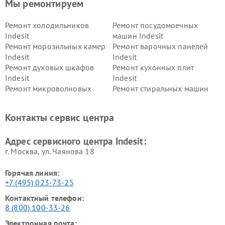
Мы ремонтируем
Ремонт холодильников
Ремонт посудомоечных
Indesit
машин Indesit
Ремонт морозильных камер
Ремонт варочных панелей
Indesit
Indesit
Ремонт духовых шкафов
Ремонт кухонных плит
Indesit
Indesit
Ремонт микроволновых
Ремонт стиральных машин
печей Indesit
Indesit
Ремонт холодильных камер
Ремонт сушильных машин
Контакты сервис центра
Indesit
Indesit
Адрес сервисного центра Indesit:
г. Москва, ул. Чаянова 18
Горячая линия:
+7 (495) 023-73-25
Контактный телефон:
8 (800) 100-33-26
Электронная почта: