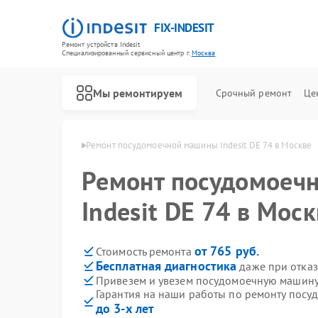
FIX-INDESIT
Ремонт устройств Indesit
Специализированный cервисный центр г.
Москва
Мы ремонтируем
Срочный ремонт
Це
ин Indesit в Москве
Ремонт посудомоечной машины Indesit DE 74 в Москве
Ремонт посудомоеч
Indesit DE 74 в Мос
от 765 руб.
Стоимость ремонта
Бесплатная диагностика
даже при отказ
Привезем и увезем посудомоечную машину 
Гарантия на наши работы по ремонту посу
до 3-х лет
Ремонт холодильников Indesit
Ремонт морозильных камер Indesit
Ремонт варочных панелей Indesit
Ремонт духовых шкафов Indesit
Ремонт микроволновых печей Indesit
Ремонт стиральных машин Indesit
Ремонт холодильных камер Indesit
Ремонт сушильных машин Indesit