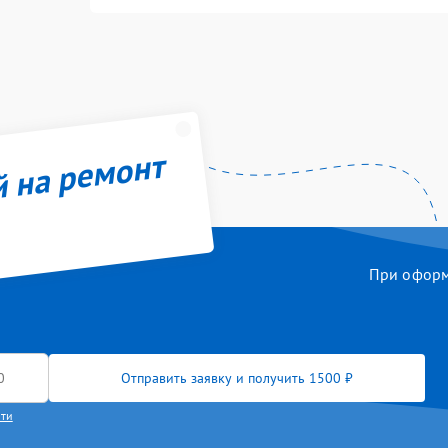
й на ремонт
При оформл
Отправить заявку и получить 1500 ₽
сти