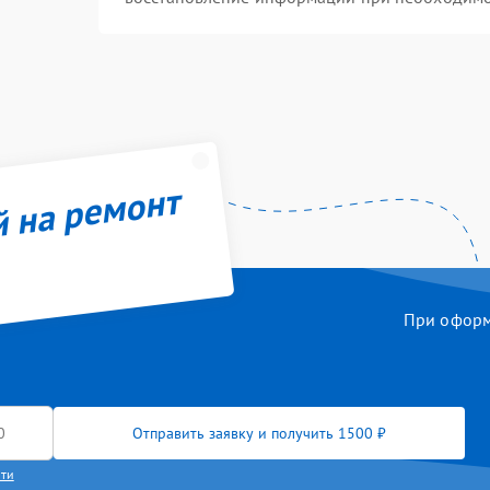
й на ремонт
При оформл
Отправить заявку и получить 1500 ₽
сти