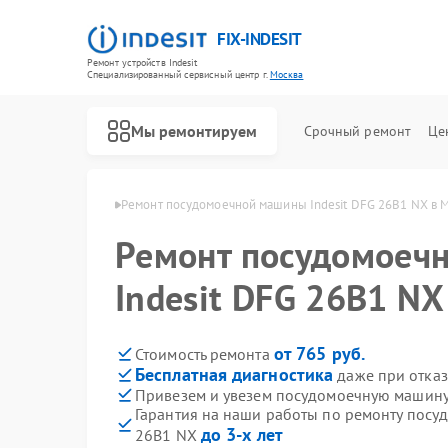
FIX-INDESIT
Ремонт устройств Indesit
Специализированный cервисный центр г.
Москва
Мы ремонтируем
Срочный ремонт
Це
ин Indesit в Москве
Ремонт посудомоечной машины Indesit DFG 26B1 NX в 
Ремонт посудомоеч
Indesit DFG 26B1 NX
от 765 руб.
Стоимость ремонта
Бесплатная диагностика
даже при отказ
Привезем и увезем посудомоечную машину 
Гарантия на наши работы по ремонту посу
до 3-х лет
26B1 NX
Ремонт холодильников Indesit
Ремонт морозильных камер Indesit
Ремонт варочных панелей Indesit
Ремонт духовых шкафов Indesit
Ремонт микроволновых печей Indesit
Ремонт стиральных машин Indesit
Ремонт холодильных камер Indesit
Ремонт сушильных машин Indesit