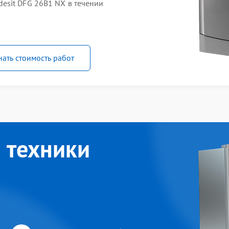
esit DFG 26B1 NX в течении
нать стоимость работ
 техники