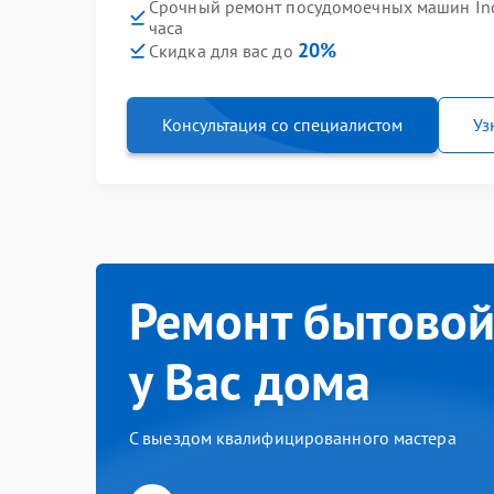
Срочный ремонт посудомоечных машин Ind
часа
20%
Скидка для вас до
Консультация со специалистом
Уз
Ремонт бытовой
у Вас дома
С выездом квалифицированного мастера