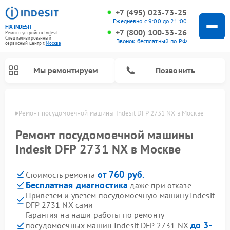
+7 (495) 023-73-25
Ежедневно с 9:00 до 21:00
FIX-INDESIT
+7 (800) 100-33-26
Ремонт устройств Indesit
Специализированный
Звонок бесплатный по РФ
cервисный центр г.
Москва
Мы ремонтируем
Позвонить
оскве
Ремонт посудомоечной машины Indesit DFP 2731 NX в Москве
Ремонт посудомоечной машины
Indesit DFP 2731 NX в Москве
от 760 руб.
Стоимость ремонта
Бесплатная диагностика
даже при отказе
Привезем и увезем посудомоечную машину Indesit
DFP 2731 NX сами
Ремонт варочных панелей Indesit
Ремонт стиральных машин Indesit
Ремонт сушильных машин Indesit
Ремонт морозильных камер Indesit
Ремонт микроволновых печей Indesit
Ремонт холодильных камер Indesit
Гарантия на наши работы по ремонту
до 3-
посудомоечных машин Indesit DFP 2731 NX