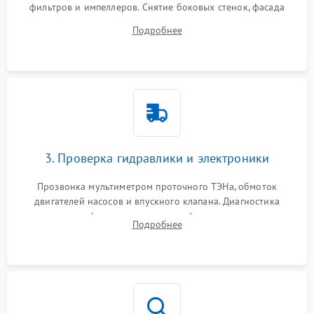
фильтров и импеллеров. Снятие боковых стенок, фасада
дверцы или нижнего поддона для прямого доступа к
Подробнее
циркуляционному насосу, ТЭНу и сливной помпе.
3. Проверка гидравлики и электроники
Прозвонка мультиметром проточного ТЭНа, обмоток
двигателей насосов и впускного клапана. Диагностика
прессостата (датчика уровня воды), датчика мутности,
Подробнее
концевика дверцы и электронного модуля управления.