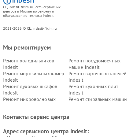
СЦ indesit-fixim.ru - сеть сервисных
центров в Москве по ремонту и
обслуживанию техники Indesit
2021-2026 © СЦ indesit-fixim.ru
Мы ремонтируем
Ремонт холодильников
Ремонт посудомоечных
Indesit
машин Indesit
Ремонт морозильных камер
Ремонт варочных панелей
Indesit
Indesit
Ремонт духовых шкафов
Ремонт кухонных плит
Indesit
Indesit
Ремонт микроволновых
Ремонт стиральных машин
печей Indesit
Indesit
Ремонт холодильных камер
Ремонт сушильных машин
Контакты сервис центра
Indesit
Indesit
Адрес сервисного центра Indesit: