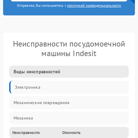
Отправляя, Вы соглашаетесь с
политикой конфиденциальности
Неисправности посудомоечной
машины Indesit
Виды неисправностей
Электроника
Механические повреждения
Механика
Неисправности
Стоимость
Управление