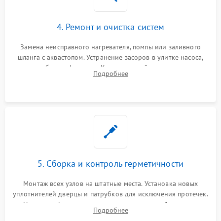
4. Ремонт и очистка систем
Замена неисправного нагревателя, помпы или заливного
шланга с аквастопом. Устранение засоров в улитке насоса,
патрубках и фильтрах. Компонентный ремонт платы
Подробнее
управления, восстановление поврежденной проводки.
5. Сборка и контроль герметичности
Монтаж всех узлов на штатные места. Установка новых
уплотнителей дверцы и патрубков для исключения протечек.
Надежная фиксация хомутов гидравлической системы,
Подробнее
сборка корпуса и установка датчика поплавка.