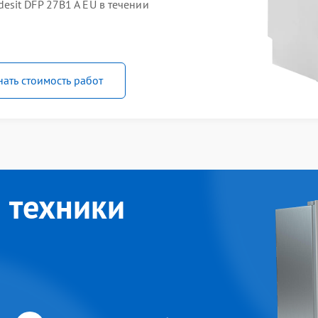
sit DFP 27B1 A EU в течении
нать стоимость работ
 техники