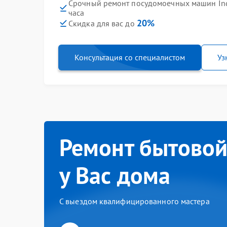
Срочный ремонт посудомоечных машин Inde
часа
20%
Скидка для вас до
Консультация со специалистом
Уз
Ремонт бытовой
у Вас дома
С выездом квалифицированного мастера