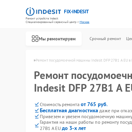
FIX-INDESIT
Ремонт устройств Indesit
Специализированный cервисный центр г.
Москва
Мы ремонтируем
Срочный ремонт
Це
ин Indesit в Москве
Ремонт посудомоечной машины Indesit DFP 27B1 A EU в
Ремонт посудомоеч
Indesit DFP 27B1 A 
от 765 руб.
Стоимость ремонта
Бесплатная диагностика
даже при отказ
Привезем и увезем посудомоечную машину 
Гарантия на наши работы по ремонту посу
до 3-х лет
27B1 A EU
Ремонт холодильников Indesit
Ремонт морозильных камер Indesit
Ремонт варочных панелей Indesit
Ремонт духовых шкафов Indesit
Ремонт микроволновых печей Indesit
Ремонт стиральных машин Indesit
Ремонт холодильных камер Indesit
Ремонт сушильных машин Indesit