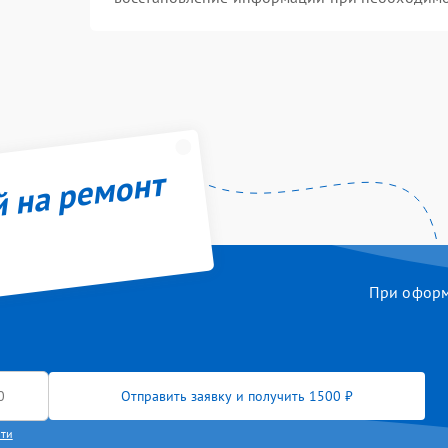
й на ремонт
При оформл
Отправить заявку и получить 1500 ₽
сти