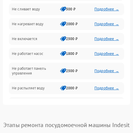
Не сливает воду
500 ₽
Подробнее →
Электропитание
Не нагревает воду
2000 ₽
Подробнее →
Датчики
Не включается
2500 ₽
Подробнее →
Нагрев
Не работает насос
1800 ₽
Подробнее →
Вода
Не работает панель
Гигиена
2500 ₽
Подробнее →
управления
Программное обеспечение
Не распыляет воду
2000 ₽
Подробнее →
Не запускается цикл
1800 ₽
Подробнее →
стирки
Проблемы с набором
Этапы ремонта посудомоечной машины Indesit
1800 ₽
Подробнее →
воды