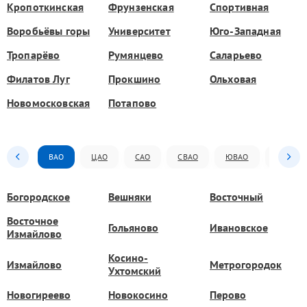
Кропоткинская
Фрунзенская
Спортивная
Воробьёвы горы
Университет
Юго-Западная
Тропарёво
Румянцево
Саларьево
Филатов Луг
Прокшино
Ольховая
Новомосковская
Потапово
ВАО
ЦАО
САО
СВАО
ЮВАО
ЮАО
Богородское
Вешняки
Восточный
Восточное
Гольяново
Ивановское
Измайлово
Косино-
Измайлово
Метрогородок
Ухтомский
Новогиреево
Новокосино
Перово