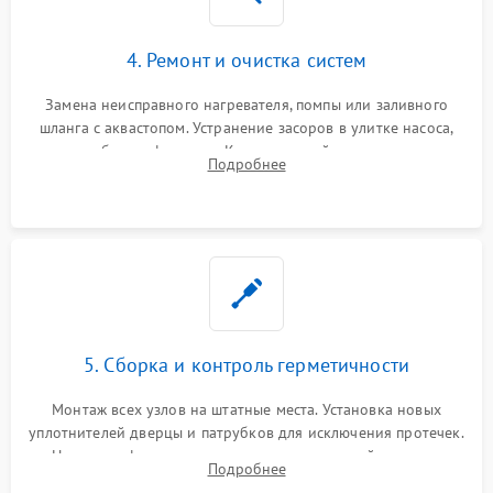
4. Ремонт и очистка систем
Замена неисправного нагревателя, помпы или заливного
шланга с аквастопом. Устранение засоров в улитке насоса,
патрубках и фильтрах. Компонентный ремонт платы
Подробнее
управления, восстановление поврежденной проводки.
5. Сборка и контроль герметичности
Монтаж всех узлов на штатные места. Установка новых
уплотнителей дверцы и патрубков для исключения протечек.
Надежная фиксация хомутов гидравлической системы,
Подробнее
сборка корпуса и установка датчика поплавка.