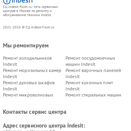
СЦ indesit-fixim.ru - сеть сервисных
центров в Москве по ремонту и
обслуживанию техники Indesit
2021-2026 © СЦ indesit-fixim.ru
Мы ремонтируем
Ремонт холодильников
Ремонт посудомоечных
Indesit
машин Indesit
Ремонт морозильных камер
Ремонт варочных панелей
Indesit
Indesit
Ремонт духовых шкафов
Ремонт кухонных плит
Indesit
Indesit
Ремонт микроволновых
Ремонт стиральных машин
печей Indesit
Indesit
Ремонт холодильных камер
Ремонт сушильных машин
Контакты сервис центра
Indesit
Indesit
Адрес сервисного центра Indesit: