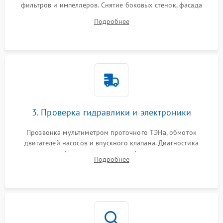
фильтров и импеллеров. Снятие боковых стенок, фасада
дверцы или нижнего поддона для прямого доступа к
Подробнее
циркуляционному насосу, ТЭНу и сливной помпе.
3. Проверка гидравлики и электроники
Прозвонка мультиметром проточного ТЭНа, обмоток
двигателей насосов и впускного клапана. Диагностика
прессостата (датчика уровня воды), датчика мутности,
Подробнее
концевика дверцы и электронного модуля управления.