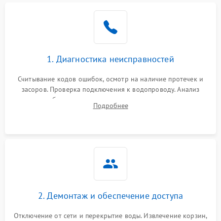
Не работает сушилка
2100 ₽
Подробнее →
Сбои в работе таймера
1700 ₽
Подробнее →
1. Диагностика неисправностей
Проблемы с
2100 ₽
Подробнее →
циркуляционным насосом
Считывание кодов ошибок, осмотр на наличие протечек и
засоров. Проверка подключения к водопроводу. Анализ
жалоб на отсутствие слива, нагрева, вращения
Подробнее
разбрызгивателей или срабатывание системы защиты
аквастоп.
2. Демонтаж и обеспечение доступа
Отключение от сети и перекрытие воды. Извлечение корзин,