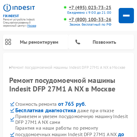
+7 (495) 023-73-25
Ежедневно с 9:00 до 21:00
FIX-INDESIT
+7 (800) 100-33-26
Ремонт устройств Indesit
Специализированный
Звонок бесплатный по РФ
cервисный центр г.
Москва
Мы ремонтируем
Позвонить
оскве
Ремонт посудомоечной машины Indesit DFP 27M1 A NX в Москве
Ремонт посудомоечной машины
Indesit DFP 27M1 A NX в Москве
от 765 руб.
Стоимость ремонта
Бесплатная диагностика
даже при отказе
Привезем и увезем посудомоечную машину Indesit
DFP 27M1 A NX сами
Ремонт варочных панелей Indesit
Ремонт стиральных машин Indesit
Ремонт сушильных машин Indesit
Ремонт морозильных камер Indesit
Ремонт микроволновых печей Indesit
Ремонт холодильных камер Indesit
Гарантия на наши работы по ремонту
до
посудомоечных машин Indesit DFP 27M1 A NX