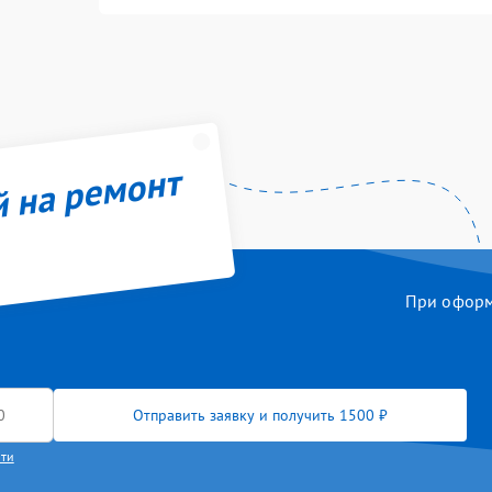
й на ремонт
При оформл
Отправить заявку и получить 1500 ₽
сти