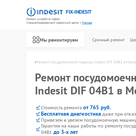
FIX-INDESIT
Ремонт устройств Indesit
Специализированный cервисный центр г.
Москва
Мы ремонтируем
Срочный ремонт
Це
ин Indesit в Москве
Ремонт посудомоечной машины Indesit DIF 04B1 в Моск
Ремонт посудомоеч
Indesit DIF 04B1 в 
от 765 руб.
Стоимость ремонта
Бесплатная диагностика
даже при отказ
Привезем и увезем посудомоечную машину 
Гарантия на наши работы по ремонту посу
до 3-х лет
04B1
Ремонт холодильников Indesit
Ремонт морозильных камер Indesit
Ремонт варочных панелей Indesit
Ремонт духовых шкафов Indesit
Ремонт микроволновых печей Indesit
Ремонт стиральных машин Indesit
Ремонт холодильных камер Indesit
Ремонт сушильных машин Indesit