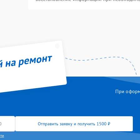
й на ремонт
При оформл
Отправить заявку и получить 1500 ₽
сти