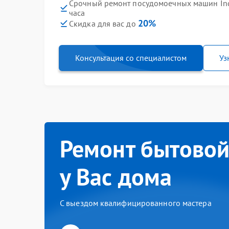
Срочный ремонт посудомоечных машин Inde
часа
20%
Скидка для вас до
Консультация со специалистом
Уз
Ремонт бытовой
у Вас дома
С выездом квалифицированного мастера