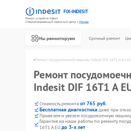
FIX-INDESIT
Ремонт устройств Indesit
Специализированный cервисный центр г.
Москва
Мы ремонтируем
Срочный ремонт
Це
ин Indesit в Москве
Ремонт посудомоечной машины Indesit DIF 16T1 A EU в
Ремонт посудомоеч
Indesit DIF 16T1 A E
от 765 руб.
Стоимость ремонта
Бесплатная диагностика
даже при отказ
Привезем и увезем посудомоечную машину I
Гарантия на наши работы по ремонту посу
до 3-х лет
16T1 A EU
Ремонт холодильников Indesit
Ремонт морозильных камер Indesit
Ремонт варочных панелей Indesit
Ремонт духовых шкафов Indesit
Ремонт микроволновых печей Indesit
Ремонт стиральных машин Indesit
Ремонт холодильных камер Indesit
Ремонт сушильных машин Indesit