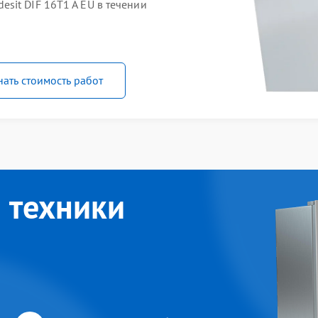
sit DIF 16T1 A EU в течении
нать стоимость работ
 техники