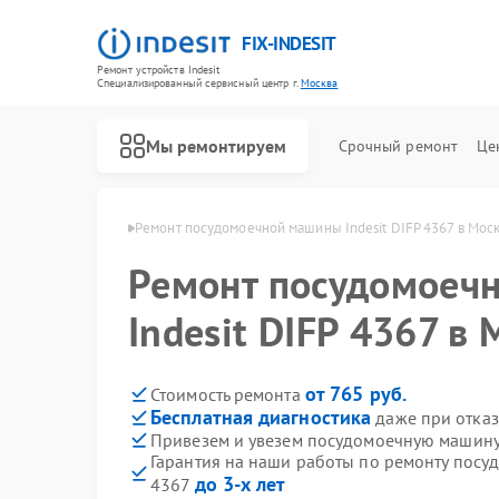
FIX-INDESIT
Ремонт устройств Indesit
Специализированный cервисный центр г.
Москва
Мы ремонтируем
Срочный ремонт
Це
ин Indesit в Москве
Ремонт посудомоечной машины Indesit DIFP 4367 в Мос
Ремонт посудомоеч
Indesit DIFP 4367 в
от 765 руб.
Стоимость ремонта
Бесплатная диагностика
даже при отказ
Привезем и увезем посудомоечную машину 
Гарантия на наши работы по ремонту посу
до 3-х лет
4367
Ремонт холодильников Indesit
Ремонт морозильных камер Indesit
Ремонт варочных панелей Indesit
Ремонт духовых шкафов Indesit
Ремонт микроволновых печей Indesit
Ремонт стиральных машин Indesit
Ремонт холодильных камер Indesit
Ремонт сушильных машин Indesit