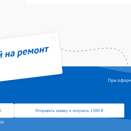
й на ремонт
При оформл
Отправить заявку и получить 1500 ₽
сти