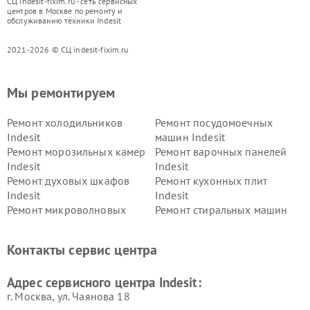
СЦ indesit-fixim.ru - сеть сервисных
центров в Москве по ремонту и
обслуживанию техники Indesit
2021-2026 © СЦ indesit-fixim.ru
Мы ремонтируем
Ремонт холодильников
Ремонт посудомоечных
Indesit
машин Indesit
Ремонт морозильных камер
Ремонт варочных панелей
Indesit
Indesit
Ремонт духовых шкафов
Ремонт кухонных плит
Indesit
Indesit
Ремонт микроволновых
Ремонт стиральных машин
печей Indesit
Indesit
Ремонт холодильных камер
Ремонт сушильных машин
Контакты сервис центра
Indesit
Indesit
Адрес сервисного центра Indesit:
г. Москва, ул. Чаянова 18