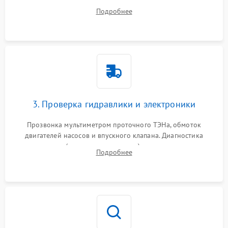
дверцы или нижнего поддона для прямого доступа к
Подробнее
циркуляционному насосу, ТЭНу и сливной помпе.
3. Проверка гидравлики и электроники
Прозвонка мультиметром проточного ТЭНа, обмоток
двигателей насосов и впускного клапана. Диагностика
прессостата (датчика уровня воды), датчика мутности,
Подробнее
концевика дверцы и электронного модуля управления.