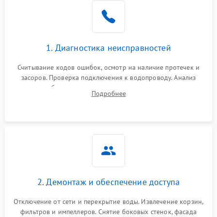
Не работает сушилка
2100 ₽
Подробнее →
Сбои в работе таймера
1700 ₽
Подробнее →
1. Диагностика неисправностей
Проблемы с
2100 ₽
Подробнее →
циркуляционным насосом
Считывание кодов ошибок, осмотр на наличие протечек и
засоров. Проверка подключения к водопроводу. Анализ
жалоб на отсутствие слива, нагрева, вращения
Подробнее
разбрызгивателей или срабатывание системы защиты
аквастоп.
2. Демонтаж и обеспечение доступа
Отключение от сети и перекрытие воды. Извлечение корзин,
фильтров и импеллеров. Снятие боковых стенок, фасада