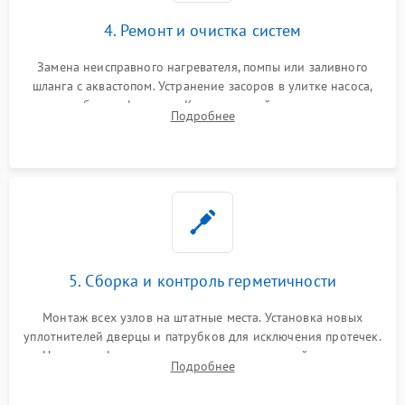
4. Ремонт и очистка систем
Замена неисправного нагревателя, помпы или заливного
шланга с аквастопом. Устранение засоров в улитке насоса,
патрубках и фильтрах. Компонентный ремонт платы
Подробнее
управления, восстановление поврежденной проводки.
5. Сборка и контроль герметичности
Монтаж всех узлов на штатные места. Установка новых
уплотнителей дверцы и патрубков для исключения протечек.
Надежная фиксация хомутов гидравлической системы,
Подробнее
сборка корпуса и установка датчика поплавка.