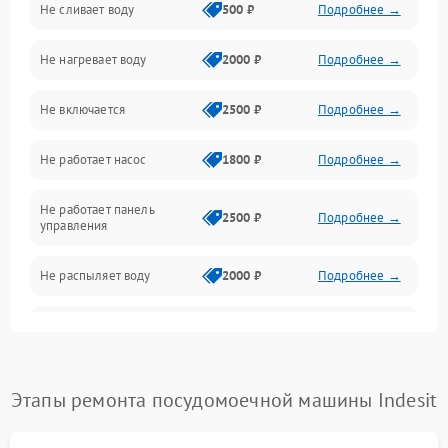
Не сливает воду
500 ₽
Подробнее →
Электропитание
Не нагревает воду
2000 ₽
Подробнее →
Датчики
Не включается
2500 ₽
Подробнее →
Нагрев
Не работает насос
1800 ₽
Подробнее →
Вода
Не работает панель
Гигиена
2500 ₽
Подробнее →
управления
Программное обеспечение
Не распыляет воду
2000 ₽
Подробнее →
Не запускается цикл
1800 ₽
Подробнее →
стирки
Проблемы с набором
Этапы ремонта посудомоечной машины Indesit
1800 ₽
Подробнее →
воды