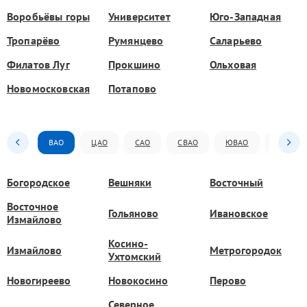
Воробьёвы горы
Университет
Юго-Западная
Тропарёво
Румянцево
Саларьево
Филатов Луг
Прокшино
Ольховая
Новомосковская
Потапово
ВАО
ЦАО
САО
СВАО
ЮВАО
ЮАО
Богородское
Вешняки
Восточный
Восточное
Гольяново
Ивановское
Измайлово
Косино-
Измайлово
Метрогородок
Ухтомский
Новогиреево
Новокосино
Перово
Северное