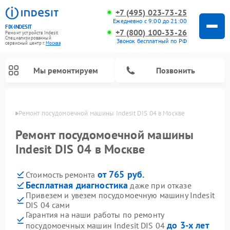
+7 (495) 023-73-25
Ежедневно с 9:00 до 21:00
FIX-INDESIT
+7 (800) 100-33-26
Ремонт устройств Indesit
Специализированный
Звонок бесплатный по РФ
cервисный центр г.
Москва
Мы ремонтируем
Позвонить
оскве
Ремонт посудомоечной машины Indesit DIS 04 в Москве
Ремонт посудомоечной машины
Indesit DIS 04 в Москве
от 765 руб.
Стоимость ремонта
Бесплатная диагностика
даже при отказе
Привезем и увезем посудомоечную машину Indesit
DIS 04 сами
Ремонт варочных панелей Indesit
Ремонт стиральных машин Indesit
Ремонт сушильных машин Indesit
Ремонт морозильных камер Indesit
Ремонт микроволновых печей Indesit
Ремонт холодильных камер Indesit
Гарантия на наши работы по ремонту
до 3-х лет
посудомоечных машин Indesit DIS 04