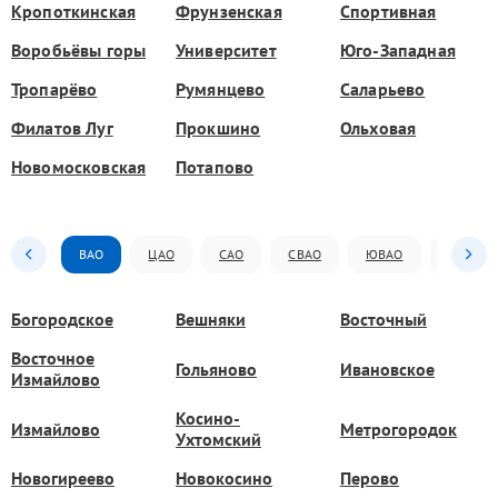
Кропоткинская
Фрунзенская
Спортивная
Воробьёвы горы
Университет
Юго-Западная
Тропарёво
Румянцево
Саларьево
Филатов Луг
Прокшино
Ольховая
Новомосковская
Потапово
ВАО
ЦАО
САО
СВАО
ЮВАО
ЮАО
Богородское
Вешняки
Восточный
Восточное
Гольяново
Ивановское
Измайлово
Косино-
Измайлово
Метрогородок
Ухтомский
Новогиреево
Новокосино
Перово