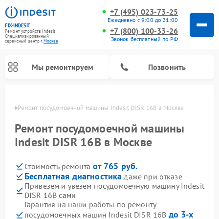
+7 (495) 023-73-25
Ежедневно с 9:00 до 21:00
FIX-INDESIT
+7 (800) 100-33-26
Ремонт устройств Indesit
Специализированный
Звонок бесплатный по РФ
cервисный центр г.
Москва
Мы ремонтируем
Позвонить
оскве
Ремонт посудомоечной машины Indesit DISR 16B в Москве
Ремонт посудомоечной машины
Indesit DISR 16B в Москве
от 765 руб.
Стоимость ремонта
Бесплатная диагностика
даже при отказе
Привезем и увезем посудомоечную машину Indesit
DISR 16B сами
Ремонт варочных панелей Indesit
Ремонт стиральных машин Indesit
Ремонт сушильных машин Indesit
Ремонт морозильных камер Indesit
Ремонт микроволновых печей Indesit
Ремонт холодильных камер Indesit
Гарантия на наши работы по ремонту
до 3-х
посудомоечных машин Indesit DISR 16B