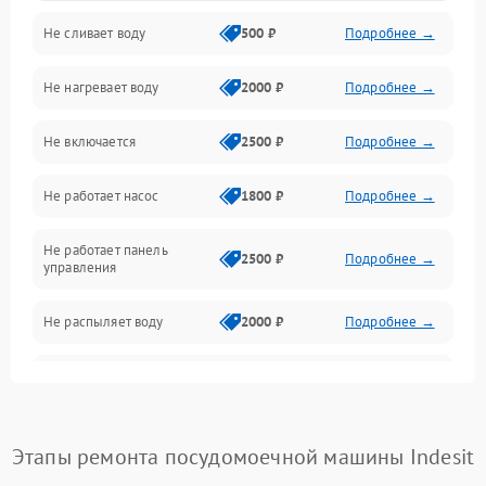
Не сливает воду
500 ₽
Подробнее →
Электропитание
Не нагревает воду
2000 ₽
Подробнее →
Датчики
Не включается
2500 ₽
Подробнее →
Нагрев
Не работает насос
1800 ₽
Подробнее →
Вода
Не работает панель
Гигиена
2500 ₽
Подробнее →
управления
Программное обеспечение
Не распыляет воду
2000 ₽
Подробнее →
Не запускается цикл
1800 ₽
Подробнее →
стирки
Проблемы с набором
Этапы ремонта посудомоечной машины Indesit
1800 ₽
Подробнее →
воды