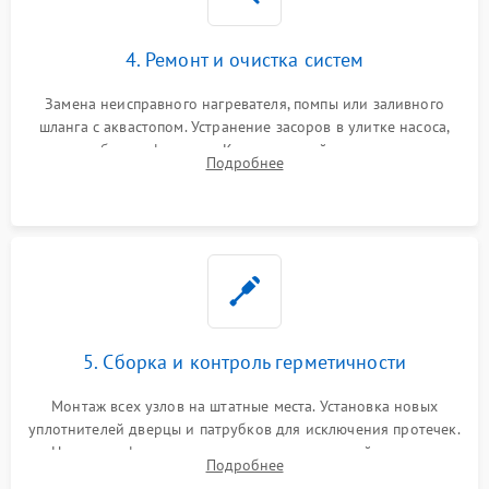
4. Ремонт и очистка систем
Замена неисправного нагревателя, помпы или заливного
шланга с аквастопом. Устранение засоров в улитке насоса,
патрубках и фильтрах. Компонентный ремонт платы
Подробнее
управления, восстановление поврежденной проводки.
5. Сборка и контроль герметичности
Монтаж всех узлов на штатные места. Установка новых
уплотнителей дверцы и патрубков для исключения протечек.
Надежная фиксация хомутов гидравлической системы,
Подробнее
сборка корпуса и установка датчика поплавка.