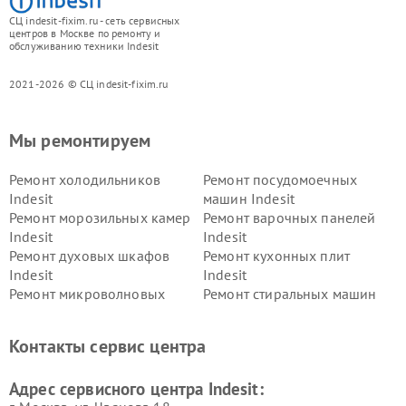
СЦ indesit-fixim.ru - сеть сервисных
центров в Москве по ремонту и
обслуживанию техники Indesit
2021-2026 © СЦ indesit-fixim.ru
Мы ремонтируем
Ремонт холодильников
Ремонт посудомоечных
Indesit
машин Indesit
Ремонт морозильных камер
Ремонт варочных панелей
Indesit
Indesit
Ремонт духовых шкафов
Ремонт кухонных плит
Indesit
Indesit
Ремонт микроволновых
Ремонт стиральных машин
печей Indesit
Indesit
Ремонт холодильных камер
Ремонт сушильных машин
Контакты сервис центра
Indesit
Indesit
Адрес сервисного центра Indesit: