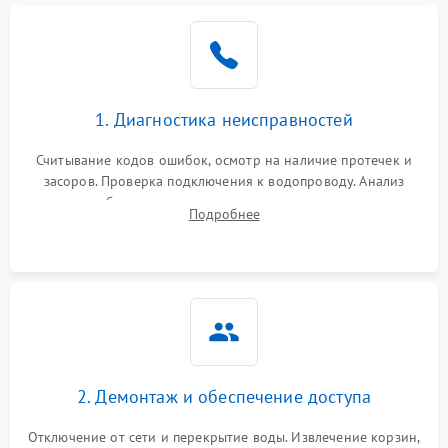
Не работает сушилка
2100 ₽
Подробнее →
Сбои в работе таймера
1700 ₽
Подробнее →
1. Диагностика неисправностей
Проблемы с
2100 ₽
Подробнее →
циркуляционным насосом
Считывание кодов ошибок, осмотр на наличие протечек и
засоров. Проверка подключения к водопроводу. Анализ
жалоб на отсутствие слива, нагрева, вращения
Подробнее
разбрызгивателей или срабатывание системы защиты
аквастоп.
2. Демонтаж и обеспечение доступа
Отключение от сети и перекрытие воды. Извлечение корзин,