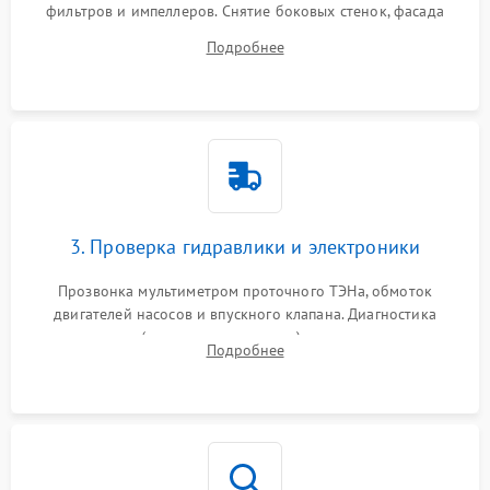
фильтров и импеллеров. Снятие боковых стенок, фасада
дверцы или нижнего поддона для прямого доступа к
Подробнее
циркуляционному насосу, ТЭНу и сливной помпе.
3. Проверка гидравлики и электроники
Прозвонка мультиметром проточного ТЭНа, обмоток
двигателей насосов и впускного клапана. Диагностика
прессостата (датчика уровня воды), датчика мутности,
Подробнее
концевика дверцы и электронного модуля управления.