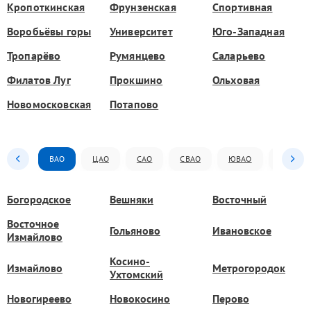
Кропоткинская
Фрунзенская
Спортивная
Воробьёвы горы
Университет
Юго-Западная
Тропарёво
Румянцево
Саларьево
Филатов Луг
Прокшино
Ольховая
Новомосковская
Потапово
ВАО
ЦАО
САО
СВАО
ЮВАО
ЮАО
Богородское
Вешняки
Восточный
Восточное
Гольяново
Ивановское
Измайлово
Косино-
Измайлово
Метрогородок
Ухтомский
Новогиреево
Новокосино
Перово