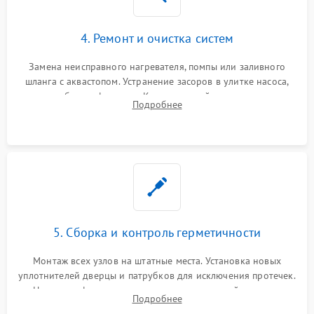
4. Ремонт и очистка систем
Замена неисправного нагревателя, помпы или заливного
шланга с аквастопом. Устранение засоров в улитке насоса,
патрубках и фильтрах. Компонентный ремонт платы
Подробнее
управления, восстановление поврежденной проводки.
5. Сборка и контроль герметичности
Монтаж всех узлов на штатные места. Установка новых
уплотнителей дверцы и патрубков для исключения протечек.
Надежная фиксация хомутов гидравлической системы,
Подробнее
сборка корпуса и установка датчика поплавка.