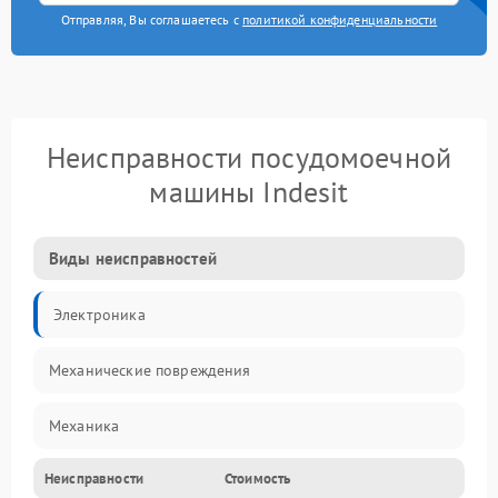
Отправляя, Вы соглашаетесь с
политикой конфиденциальности
Неисправности посудомоечной
машины Indesit
Виды неисправностей
Электроника
Механические повреждения
Механика
Неисправности
Стоимость
Управление