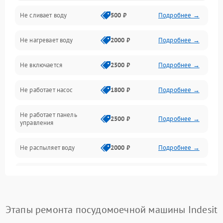
Не сливает воду
500 ₽
Подробнее →
Электропитание
Не нагревает воду
2000 ₽
Подробнее →
Датчики
Не включается
2500 ₽
Подробнее →
Нагрев
Не работает насос
1800 ₽
Подробнее →
Вода
Не работает панель
Гигиена
2500 ₽
Подробнее →
управления
Программное обеспечение
Не распыляет воду
2000 ₽
Подробнее →
Не запускается цикл
1800 ₽
Подробнее →
стирки
Проблемы с набором
Этапы ремонта посудомоечной машины Indesit
1800 ₽
Подробнее →
воды