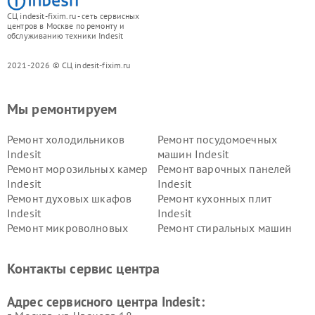
СЦ indesit-fixim.ru - сеть сервисных
центров в Москве по ремонту и
обслуживанию техники Indesit
2021-2026 © СЦ indesit-fixim.ru
Мы ремонтируем
Ремонт холодильников
Ремонт посудомоечных
Indesit
машин Indesit
Ремонт морозильных камер
Ремонт варочных панелей
Indesit
Indesit
Ремонт духовых шкафов
Ремонт кухонных плит
Indesit
Indesit
Ремонт микроволновых
Ремонт стиральных машин
печей Indesit
Indesit
Ремонт холодильных камер
Ремонт сушильных машин
Контакты сервис центра
Indesit
Indesit
Адрес сервисного центра Indesit: