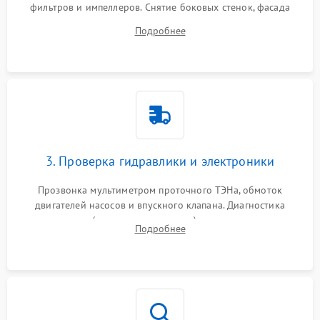
фильтров и импеллеров. Снятие боковых стенок, фасада
дверцы или нижнего поддона для прямого доступа к
Подробнее
циркуляционному насосу, ТЭНу и сливной помпе.
3. Проверка гидравлики и электроники
Прозвонка мультиметром проточного ТЭНа, обмоток
двигателей насосов и впускного клапана. Диагностика
прессостата (датчика уровня воды), датчика мутности,
Подробнее
концевика дверцы и электронного модуля управления.