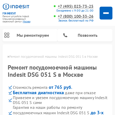
+7 (495) 023-73-25
Ежедневно с 9:00 до 21:00
FIX-INDESIT
+7 (800) 100-33-26
Ремонт устройств Indesit
Специализированный
Звонок бесплатный по РФ
cервисный центр г.
Москва
Мы ремонтируем
Позвонить
оскве
Ремонт посудомоечной машины Indesit DSG 051 S в Москве
Ремонт посудомоечной машины
Indesit DSG 051 S в Москве
от 765 руб.
Стоимость ремонта
Бесплатная диагностика
даже при отказе
Привезем и увезем посудомоечную машину Indesit
DSG 051 S сами
Ремонт варочных панелей Indesit
Ремонт стиральных машин Indesit
Ремонт сушильных машин Indesit
Ремонт морозильных камер Indesit
Ремонт микроволновых печей Indesit
Ремонт холодильных камер Indesit
Гарантия на наши работы по ремонту
до 3-х
посудомоечных машин Indesit DSG 051 S