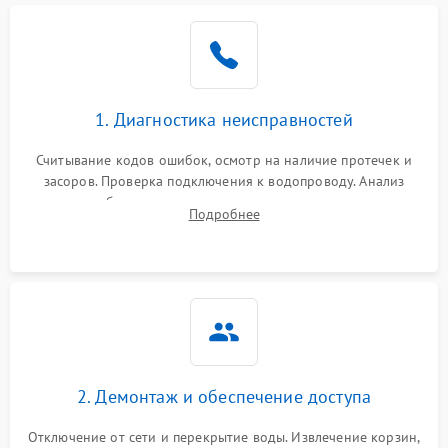
Не работает сушилка
2100 ₽
Подробнее →
Сбои в работе таймера
1700 ₽
Подробнее →
1. Диагностика неисправностей
Проблемы с
2100 ₽
Подробнее →
циркуляционным насосом
Считывание кодов ошибок, осмотр на наличие протечек и
засоров. Проверка подключения к водопроводу. Анализ
жалоб на отсутствие слива, нагрева, вращения
Подробнее
разбрызгивателей или срабатывание системы защиты
аквастоп.
2. Демонтаж и обеспечение доступа
Отключение от сети и перекрытие воды. Извлечение корзин,