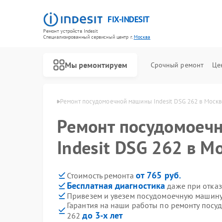
FIX-INDESIT
Ремонт устройств Indesit
Специализированный cервисный центр г.
Москва
Мы ремонтируем
Срочный ремонт
Це
ин Indesit в Москве
Ремонт посудомоечной машины Indesit DSG 262 в Москв
Ремонт посудомоеч
Indesit DSG 262 в М
от 765 руб.
Стоимость ремонта
Бесплатная диагностика
даже при отказ
Привезем и увезем посудомоечную машину 
Гарантия на наши работы по ремонту посу
до 3-х лет
262
Ремонт холодильников Indesit
Ремонт морозильных камер Indesit
Ремонт варочных панелей Indesit
Ремонт духовых шкафов Indesit
Ремонт микроволновых печей Indesit
Ремонт стиральных машин Indesit
Ремонт холодильных камер Indesit
Ремонт сушильных машин Indesit