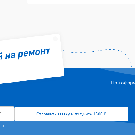
й на ремонт
При оформл
Отправить заявку и получить 1500 ₽
сти