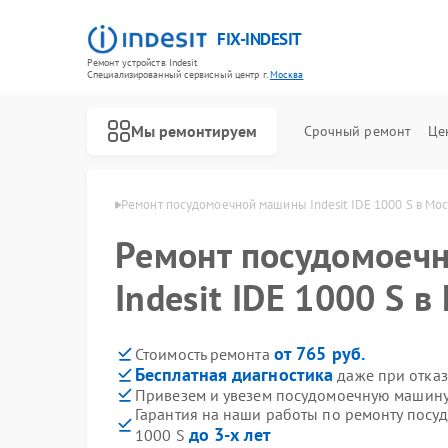
FIX-INDESIT
Ремонт устройств Indesit
Специализированный cервисный центр г.
Москва
Мы ремонтируем
Срочный ремонт
Це
ин Indesit в Москве
Ремонт посудомоечной машины Indesit IDE 1000 S в Мо
Ремонт посудомоеч
Indesit IDE 1000 S в
от 765 руб.
Стоимость ремонта
Бесплатная диагностика
даже при отказ
Привезем и увезем посудомоечную машину 
Гарантия на наши работы по ремонту посу
до 3-х лет
1000 S
Ремонт холодильников Indesit
Ремонт морозильных камер Indesit
Ремонт варочных панелей Indesit
Ремонт духовых шкафов Indesit
Ремонт микроволновых печей Indesit
Ремонт стиральных машин Indesit
Ремонт холодильных камер Indesit
Ремонт сушильных машин Indesit