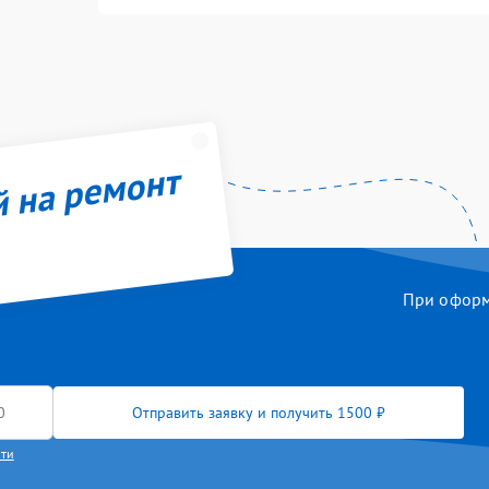
й на ремонт
При оформл
Отправить заявку и получить 1500 ₽
сти