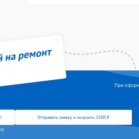
й на ремонт
При оформл
Отправить заявку и получить 1500 ₽
сти