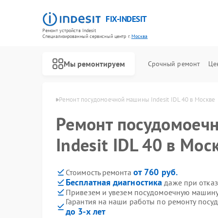
FIX-INDESIT
Ремонт устройств Indesit
Специализированный cервисный центр г.
Москва
Мы ремонтируем
Срочный ремонт
Це
ин Indesit в Москве
Ремонт посудомоечной машины Indesit IDL 40 в Москве
Ремонт посудомоеч
Indesit IDL 40 в Мос
от 760 руб.
Стоимость ремонта
Бесплатная диагностика
даже при отказ
Привезем и увезем посудомоечную машину I
Гарантия на наши работы по ремонту посуд
до 3-х лет
Ремонт холодильников Indesit
Ремонт морозильных камер Indesit
Ремонт варочных панелей Indesit
Ремонт духовых шкафов Indesit
Ремонт микроволновых печей Indesit
Ремонт стиральных машин Indesit
Ремонт холодильных камер Indesit
Ремонт сушильных машин Indesit