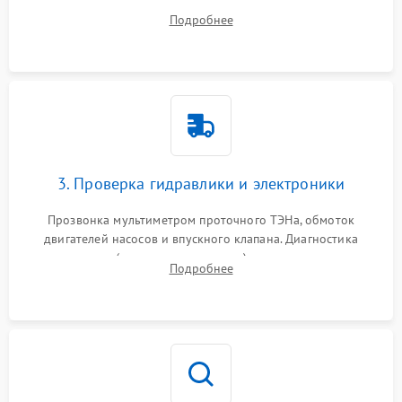
дверцы или нижнего поддона для прямого доступа к
Подробнее
циркуляционному насосу, ТЭНу и сливной помпе.
3. Проверка гидравлики и электроники
Прозвонка мультиметром проточного ТЭНа, обмоток
двигателей насосов и впускного клапана. Диагностика
прессостата (датчика уровня воды), датчика мутности,
Подробнее
концевика дверцы и электронного модуля управления.