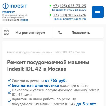
+7 (495) 023-73-25
Ежедневно с 9:00 до 21:00
FIX-INDESIT
+7 (800) 100-33-26
Ремонт устройств Indesit
Специализированный
Звонок бесплатный по РФ
cервисный центр г.
Москва
Мы ремонтируем
Позвонить
оскве
Ремонт посудомоечной машины Indesit IDL 42 в Москве
Ремонт посудомоечной машины
Indesit IDL 42 в Москве
от 765 руб.
Стоимость ремонта
Бесплатная диагностика
даже при отказе
Привезем и увезем посудомоечную машину Indesit
IDL 42 сами
Ремонт варочных панелей Indesit
Ремонт стиральных машин Indesit
Ремонт сушильных машин Indesit
Ремонт морозильных камер Indesit
Ремонт микроволновых печей Indesit
Ремонт холодильных камер Indesit
Гарантия на наши работы по ремонту
до 3-х лет
посудомоечных машин Indesit IDL 42