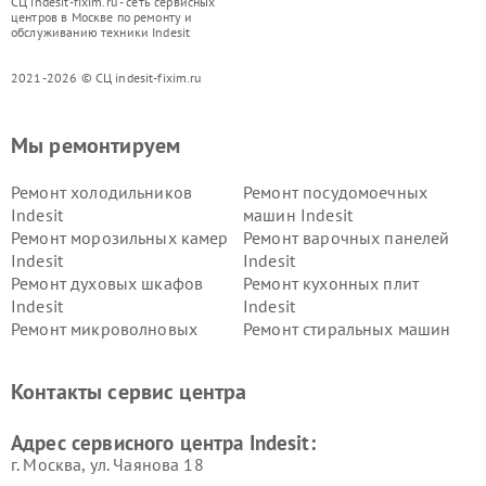
СЦ indesit-fixim.ru - сеть сервисных
центров в Москве по ремонту и
обслуживанию техники Indesit
2021-2026 © СЦ indesit-fixim.ru
Мы ремонтируем
Ремонт холодильников
Ремонт посудомоечных
Indesit
машин Indesit
Ремонт морозильных камер
Ремонт варочных панелей
Indesit
Indesit
Ремонт духовых шкафов
Ремонт кухонных плит
Indesit
Indesit
Ремонт микроволновых
Ремонт стиральных машин
печей Indesit
Indesit
Ремонт холодильных камер
Ремонт сушильных машин
Контакты сервис центра
Indesit
Indesit
Адрес сервисного центра Indesit:
г. Москва, ул. Чаянова 18