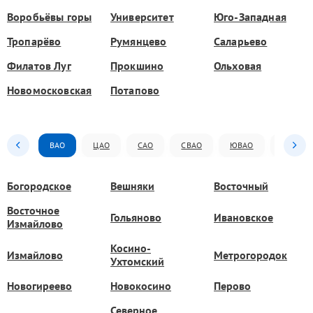
Воробьёвы горы
Университет
Юго-Западная
Тропарёво
Румянцево
Саларьево
Филатов Луг
Прокшино
Ольховая
Новомосковская
Потапово
ВАО
ЦАО
САО
СВАО
ЮВАО
ЮАО
Богородское
Вешняки
Восточный
Восточное
Гольяново
Ивановское
Измайлово
Косино-
Измайлово
Метрогородок
Ухтомский
Новогиреево
Новокосино
Перово
Северное