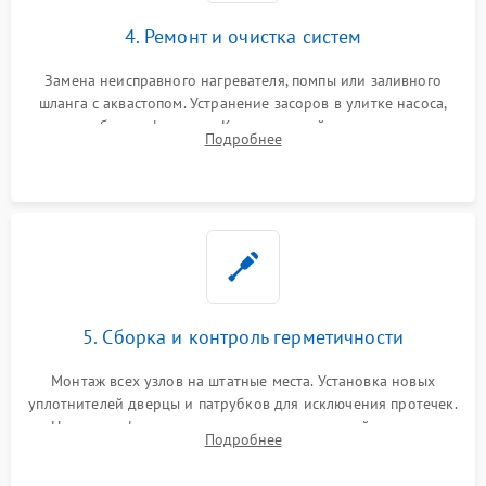
4. Ремонт и очистка систем
Замена неисправного нагревателя, помпы или заливного
шланга с аквастопом. Устранение засоров в улитке насоса,
патрубках и фильтрах. Компонентный ремонт платы
Подробнее
управления, восстановление поврежденной проводки.
5. Сборка и контроль герметичности
Монтаж всех узлов на штатные места. Установка новых
уплотнителей дверцы и патрубков для исключения протечек.
Надежная фиксация хомутов гидравлической системы,
Подробнее
сборка корпуса и установка датчика поплавка.