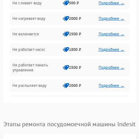
Не сливает воду
500 ₽
Подробнее →
Электропитание
Не нагревает воду
2000 ₽
Подробнее →
Датчики
Не включается
2500 ₽
Подробнее →
Нагрев
Не работает насос
1800 ₽
Подробнее →
Вода
Не работает панель
Гигиена
2500 ₽
Подробнее →
управления
Программное обеспечение
Не распыляет воду
2000 ₽
Подробнее →
Не запускается цикл
1800 ₽
Подробнее →
стирки
Проблемы с набором
Этапы ремонта посудомоечной машины Indesit
1800 ₽
Подробнее →
воды