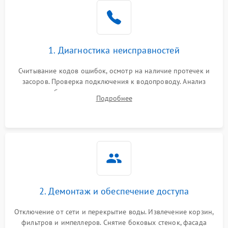
Не работает сушилка
2100 ₽
Подробнее →
Сбои в работе таймера
1700 ₽
Подробнее →
1. Диагностика неисправностей
Проблемы с
2100 ₽
Подробнее →
циркуляционным насосом
Считывание кодов ошибок, осмотр на наличие протечек и
засоров. Проверка подключения к водопроводу. Анализ
жалоб на отсутствие слива, нагрева, вращения
Подробнее
разбрызгивателей или срабатывание системы защиты
аквастоп.
2. Демонтаж и обеспечение доступа
Отключение от сети и перекрытие воды. Извлечение корзин,
фильтров и импеллеров. Снятие боковых стенок, фасада