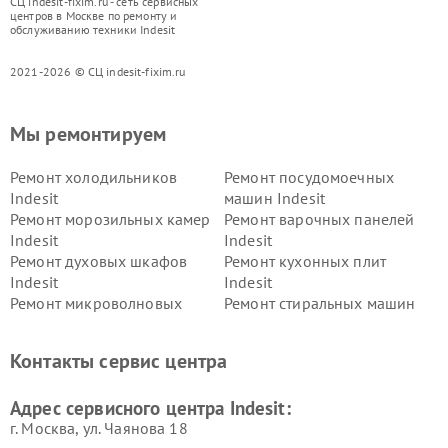
СЦ indesit-fixim.ru - сеть сервисных
центров в Москве по ремонту и
обслуживанию техники Indesit
2021-2026 © СЦ indesit-fixim.ru
Мы ремонтируем
Ремонт холодильников
Ремонт посудомоечных
Indesit
машин Indesit
Ремонт морозильных камер
Ремонт варочных панелей
Indesit
Indesit
Ремонт духовых шкафов
Ремонт кухонных плит
Indesit
Indesit
Ремонт микроволновых
Ремонт стиральных машин
печей Indesit
Indesit
Ремонт холодильных камер
Ремонт сушильных машин
Контакты сервис центра
Indesit
Indesit
Адрес сервисного центра Indesit:
г. Москва, ул. Чаянова 18