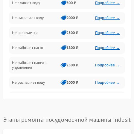
Не сливает воду
500 ₽
Подробнее →
Электропитание
Не нагревает воду
2000 ₽
Подробнее →
Датчики
Не включается
2500 ₽
Подробнее →
Нагрев
Не работает насос
1800 ₽
Подробнее →
Вода
Не работает панель
Гигиена
2500 ₽
Подробнее →
управления
Программное обеспечение
Не распыляет воду
2000 ₽
Подробнее →
Не запускается цикл
1800 ₽
Подробнее →
стирки
Проблемы с набором
Этапы ремонта посудомоечной машины Indesit
1800 ₽
Подробнее →
воды