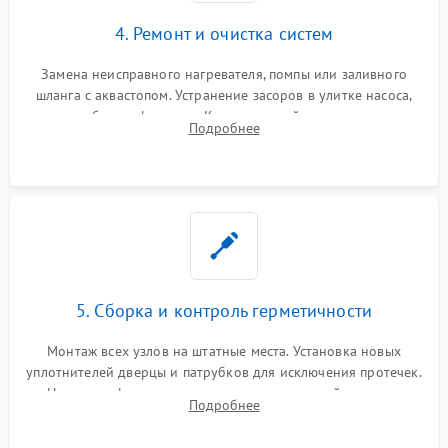
4. Ремонт и очистка систем
Замена неисправного нагревателя, помпы или заливного
шланга с аквастопом. Устранение засоров в улитке насоса,
патрубках и фильтрах. Компонентный ремонт платы
Подробнее
управления, восстановление поврежденной проводки.
5. Сборка и контроль герметичности
Монтаж всех узлов на штатные места. Установка новых
уплотнителей дверцы и патрубков для исключения протечек.
Надежная фиксация хомутов гидравлической системы,
Подробнее
сборка корпуса и установка датчика поплавка.