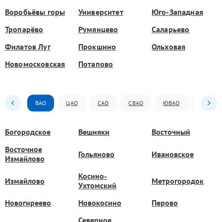
Воробьёвы горы
Университет
Юго-Западная
Тропарёво
Румянцево
Саларьево
Филатов Луг
Прокшино
Ольховая
Новомосковская
Потапово
ВАО
ЦАО
САО
СВАО
ЮВАО
ЮАО
Богородское
Вешняки
Восточный
Восточное
Гольяново
Ивановское
Измайлово
Косино-
Измайлово
Метрогородок
Ухтомский
Новогиреево
Новокосино
Перово
Северное