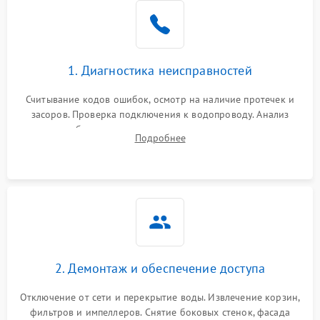
Не работает сушилка
2100 ₽
Подробнее →
Сбои в работе таймера
1700 ₽
Подробнее →
1. Диагностика неисправностей
Проблемы с
2100 ₽
Подробнее →
циркуляционным насосом
Считывание кодов ошибок, осмотр на наличие протечек и
засоров. Проверка подключения к водопроводу. Анализ
жалоб на отсутствие слива, нагрева, вращения
Подробнее
разбрызгивателей или срабатывание системы защиты
аквастоп.
2. Демонтаж и обеспечение доступа
Отключение от сети и перекрытие воды. Извлечение корзин,
фильтров и импеллеров. Снятие боковых стенок, фасада