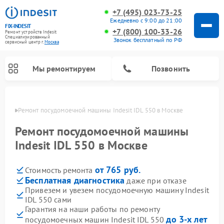
+7 (495) 023-73-25
Ежедневно с 9:00 до 21:00
FIX-INDESIT
+7 (800) 100-33-26
Ремонт устройств Indesit
Специализированный
Звонок бесплатный по РФ
cервисный центр г.
Москва
Мы ремонтируем
Позвонить
оскве
Ремонт посудомоечной машины Indesit IDL 550 в Москве
Ремонт посудомоечной машины
Indesit IDL 550 в Москве
от 765 руб.
Стоимость ремонта
Бесплатная диагностика
даже при отказе
Привезем и увезем посудомоечную машину Indesit
IDL 550 сами
Ремонт варочных панелей Indesit
Ремонт стиральных машин Indesit
Ремонт сушильных машин Indesit
Ремонт морозильных камер Indesit
Ремонт микроволновых печей Indesit
Ремонт холодильных камер Indesit
Гарантия на наши работы по ремонту
до 3-х лет
посудомоечных машин Indesit IDL 550