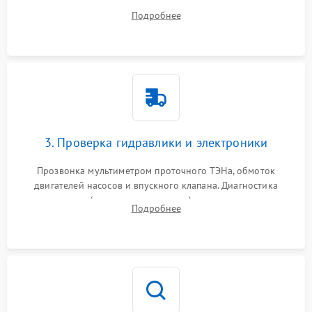
дверцы или нижнего поддона для прямого доступа к
Подробнее
циркуляционному насосу, ТЭНу и сливной помпе.
3. Проверка гидравлики и электроники
Прозвонка мультиметром проточного ТЭНа, обмоток
двигателей насосов и впускного клапана. Диагностика
прессостата (датчика уровня воды), датчика мутности,
Подробнее
концевика дверцы и электронного модуля управления.