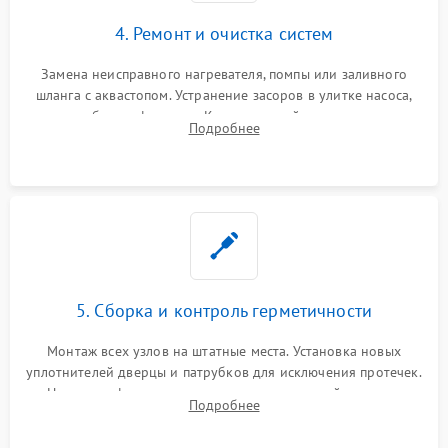
4. Ремонт и очистка систем
Замена неисправного нагревателя, помпы или заливного
шланга с аквастопом. Устранение засоров в улитке насоса,
патрубках и фильтрах. Компонентный ремонт платы
Подробнее
управления, восстановление поврежденной проводки.
5. Сборка и контроль герметичности
Монтаж всех узлов на штатные места. Установка новых
уплотнителей дверцы и патрубков для исключения протечек.
Надежная фиксация хомутов гидравлической системы,
Подробнее
сборка корпуса и установка датчика поплавка.