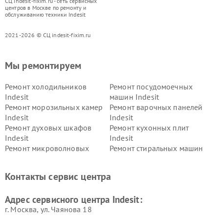
СЦ indesit-fixim.ru - сеть сервисных
центров в Москве по ремонту и
обслуживанию техники Indesit
2021-2026 © СЦ indesit-fixim.ru
Мы ремонтируем
Ремонт холодильников
Ремонт посудомоечных
Indesit
машин Indesit
Ремонт морозильных камер
Ремонт варочных панелей
Indesit
Indesit
Ремонт духовых шкафов
Ремонт кухонных плит
Indesit
Indesit
Ремонт микроволновых
Ремонт стиральных машин
печей Indesit
Indesit
Ремонт холодильных камер
Ремонт сушильных машин
Контакты сервис центра
Indesit
Indesit
Адрес сервисного центра Indesit:
г. Москва, ул. Чаянова 18