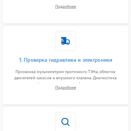
дверцы или нижнего поддона для прямого доступа к
Подробнее
циркуляционному насосу, ТЭНу и сливной помпе.
3. Проверка гидравлики и электроники
Прозвонка мультиметром проточного ТЭНа, обмоток
двигателей насосов и впускного клапана. Диагностика
прессостата (датчика уровня воды), датчика мутности,
Подробнее
концевика дверцы и электронного модуля управления.