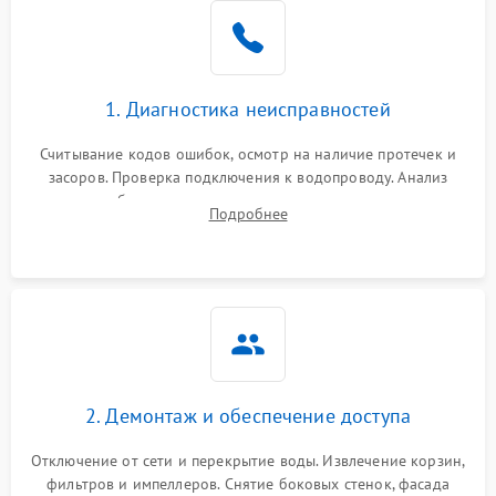
Не работает сушилка
2100 ₽
Подробнее →
Сбои в работе таймера
1700 ₽
Подробнее →
1. Диагностика неисправностей
Проблемы с
2100 ₽
Подробнее →
циркуляционным насосом
Считывание кодов ошибок, осмотр на наличие протечек и
засоров. Проверка подключения к водопроводу. Анализ
жалоб на отсутствие слива, нагрева, вращения
Подробнее
разбрызгивателей или срабатывание системы защиты
аквастоп.
2. Демонтаж и обеспечение доступа
Отключение от сети и перекрытие воды. Извлечение корзин,
фильтров и импеллеров. Снятие боковых стенок, фасада