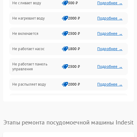
Не сливает воду
500 ₽
Подробнее →
Электропитание
Не нагревает воду
2000 ₽
Подробнее →
Датчики
Не включается
2500 ₽
Подробнее →
Нагрев
Не работает насос
1800 ₽
Подробнее →
Вода
Не работает панель
Гигиена
2500 ₽
Подробнее →
управления
Программное обеспечение
Не распыляет воду
2000 ₽
Подробнее →
Не запускается цикл
1800 ₽
Подробнее →
стирки
Проблемы с набором
Этапы ремонта посудомоечной машины Indesit
1800 ₽
Подробнее →
воды