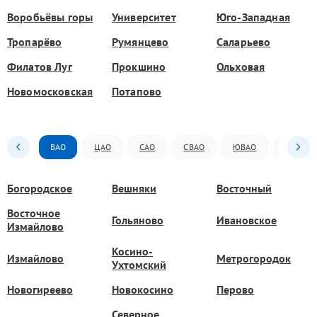
Воробьёвы горы
Университет
Юго-Западная
Тропарёво
Румянцево
Саларьево
Филатов Луг
Прокшино
Ольховая
Новомосковская
Потапово
ВАО
ЦАО
САО
СВАО
ЮВАО
ЮАО
Богородское
Вешняки
Восточный
Восточное
Гольяново
Ивановское
Измайлово
Косино-
Измайлово
Метрогородок
Ухтомский
Новогиреево
Новокосино
Перово
Северное