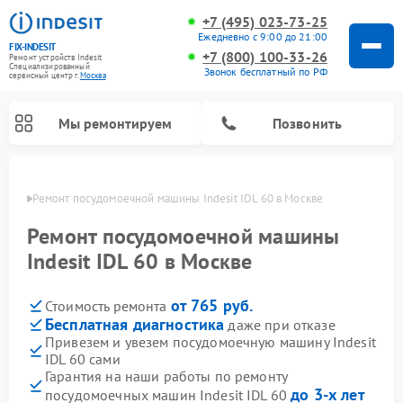
+7 (495) 023-73-25
Ежедневно с 9:00 до 21:00
FIX-INDESIT
+7 (800) 100-33-26
Ремонт устройств Indesit
Специализированный
Звонок бесплатный по РФ
cервисный центр г.
Москва
Мы ремонтируем
Позвонить
оскве
Ремонт посудомоечной машины Indesit IDL 60 в Москве
Ремонт посудомоечной машины
Indesit IDL 60 в Москве
от 765 руб.
Стоимость ремонта
Бесплатная диагностика
даже при отказе
Привезем и увезем посудомоечную машину Indesit
IDL 60 сами
Ремонт варочных панелей Indesit
Ремонт стиральных машин Indesit
Ремонт сушильных машин Indesit
Ремонт морозильных камер Indesit
Ремонт микроволновых печей Indesit
Ремонт холодильных камер Indesit
Гарантия на наши работы по ремонту
до 3-х лет
посудомоечных машин Indesit IDL 60