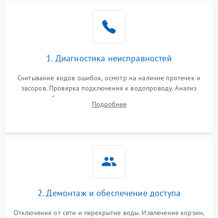
Не работает сушилка
2100 ₽
Подробнее →
Сбои в работе таймера
1700 ₽
Подробнее →
1. Диагностика неисправностей
Проблемы с
2100 ₽
Подробнее →
циркуляционным насосом
Считывание кодов ошибок, осмотр на наличие протечек и
засоров. Проверка подключения к водопроводу. Анализ
жалоб на отсутствие слива, нагрева, вращения
Подробнее
разбрызгивателей или срабатывание системы защиты
аквастоп.
2. Демонтаж и обеспечение доступа
Отключение от сети и перекрытие воды. Извлечение корзин,