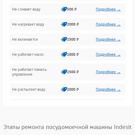
Не сливает воду
500 ₽
Подробнее →
Электропитание
Не нагревает воду
2000 ₽
Подробнее →
Датчики
Не включается
2500 ₽
Подробнее →
Нагрев
Не работает насос
1800 ₽
Подробнее →
Вода
Не работает панель
Гигиена
2500 ₽
Подробнее →
управления
Программное обеспечение
Не распыляет воду
2000 ₽
Подробнее →
Не запускается цикл
1800 ₽
Подробнее →
стирки
Проблемы с набором
Этапы ремонта посудомоечной машины Indesit
1800 ₽
Подробнее →
воды