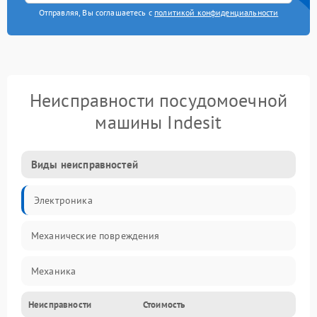
Отправляя, Вы соглашаетесь с
политикой конфиденциальности
Неисправности посудомоечной
машины Indesit
Виды неисправностей
Электроника
Механические повреждения
Механика
Неисправности
Стоимость
Управление