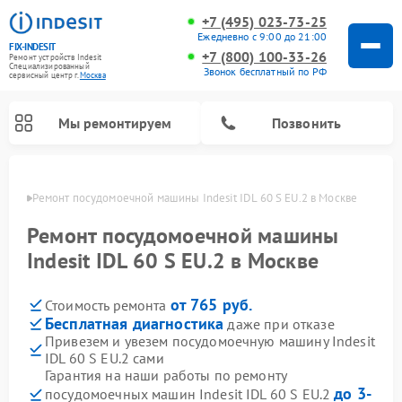
+7 (495) 023-73-25
Ежедневно с 9:00 до 21:00
FIX-INDESIT
+7 (800) 100-33-26
Ремонт устройств Indesit
Специализированный
Звонок бесплатный по РФ
cервисный центр г.
Москва
Мы ремонтируем
Позвонить
оскве
Ремонт посудомоечной машины Indesit IDL 60 S EU.2 в Москве
Ремонт посудомоечной машины
Indesit IDL 60 S EU.2 в Москве
от 765 руб.
Стоимость ремонта
Бесплатная диагностика
даже при отказе
Привезем и увезем посудомоечную машину Indesit
IDL 60 S EU.2 сами
Ремонт варочных панелей Indesit
Ремонт стиральных машин Indesit
Ремонт сушильных машин Indesit
Ремонт морозильных камер Indesit
Ремонт микроволновых печей Indesit
Ремонт холодильных камер Indesit
Гарантия на наши работы по ремонту
до 3-
посудомоечных машин Indesit IDL 60 S EU.2