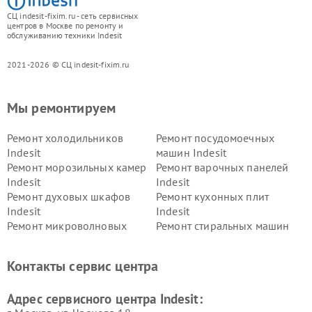
СЦ indesit-fixim.ru - сеть сервисных
центров в Москве по ремонту и
обслуживанию техники Indesit
2021-2026 © СЦ indesit-fixim.ru
Мы ремонтируем
Ремонт холодильников
Ремонт посудомоечных
Indesit
машин Indesit
Ремонт морозильных камер
Ремонт варочных панелей
Indesit
Indesit
Ремонт духовых шкафов
Ремонт кухонных плит
Indesit
Indesit
Ремонт микроволновых
Ремонт стиральных машин
печей Indesit
Indesit
Ремонт холодильных камер
Ремонт сушильных машин
Контакты сервис центра
Indesit
Indesit
Адрес сервисного центра Indesit: