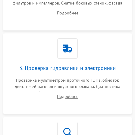
фильтров и импеллеров. Снятие боковых стенок, фасада
дверцы или нижнего поддона для прямого доступа к
Подробнее
циркуляционному насосу, ТЭНу и сливной помпе.
3. Проверка гидравлики и электроники
Прозвонка мультиметром проточного ТЭНа, обмоток
двигателей насосов и впускного клапана. Диагностика
прессостата (датчика уровня воды), датчика мутности,
Подробнее
концевика дверцы и электронного модуля управления.