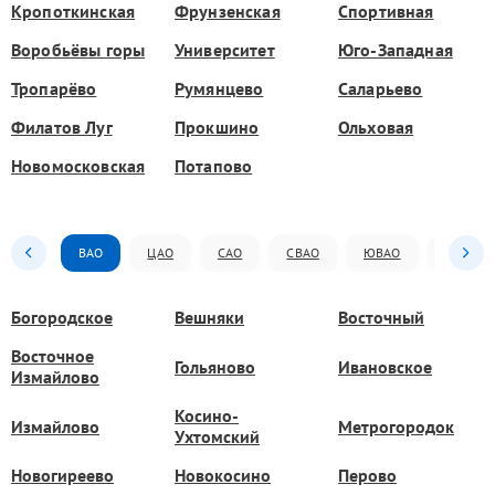
Кропоткинская
Фрунзенская
Спортивная
Воробьёвы горы
Университет
Юго-Западная
Тропарёво
Румянцево
Саларьево
Филатов Луг
Прокшино
Ольховая
Новомосковская
Потапово
ВАО
ЦАО
САО
СВАО
ЮВАО
ЮАО
Богородское
Вешняки
Восточный
Восточное
Гольяново
Ивановское
Измайлово
Косино-
Измайлово
Метрогородок
Ухтомский
Новогиреево
Новокосино
Перово