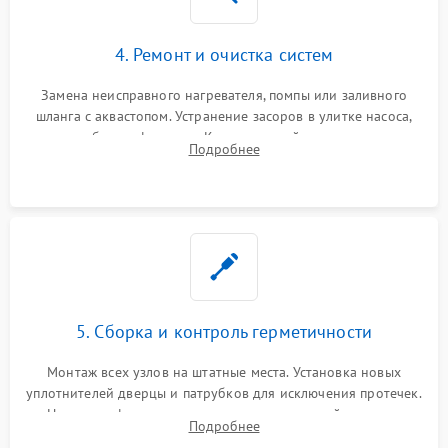
4. Ремонт и очистка систем
Замена неисправного нагревателя, помпы или заливного
шланга с аквастопом. Устранение засоров в улитке насоса,
патрубках и фильтрах. Компонентный ремонт платы
Подробнее
управления, восстановление поврежденной проводки.
5. Сборка и контроль герметичности
Монтаж всех узлов на штатные места. Установка новых
уплотнителей дверцы и патрубков для исключения протечек.
Надежная фиксация хомутов гидравлической системы,
Подробнее
сборка корпуса и установка датчика поплавка.