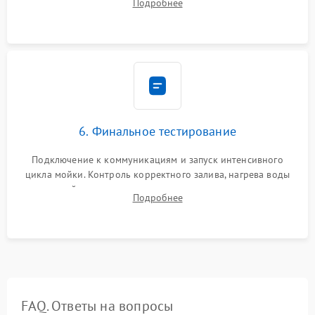
Подробнее
сборка корпуса и установка датчика поплавка.
6. Финальное тестирование
Подключение к коммуникациям и запуск интенсивного
цикла мойки. Контроль корректного залива, нагрева воды
до нужной температуры, отсутствия посторонних шумов,
Подробнее
штатного слива и абсолютной сухости в поддоне.
FAQ. Ответы на вопросы