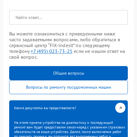
Вы можете ознакомиться с приведенными ниже
часто задаваемыми вопросами, либо обратиться в
сервисный центр “FIX-Indesit” по следующему
телефону
+7 (495) 023-73-25
если не нашли ответ на
свой вопрос.
Общие вопросы
Вопросы по ремонту посудомоечных машин
Какие документы вы предоставляете?
На этапе приема устройства на диагностику и последующий
ремонт вам будет предоставлен заказ-наряд с указанием страховых
обязательств на ваше устройство. Далее, после выполнения работ
по ремонту техники, вы получите акт выполненных работ и