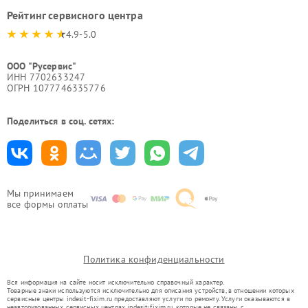
Рейтинг сервисного центра
4.9-5.0
ООО "Русервис"
ИНН 7702633247
ОГРН 1077746335776
Поделиться в соц. сетях:
Мы принимаем
все формы оплаты
Политика конфиденциальности
Вся информация на сайте носит исключительно справочный характер.
Товарные знаки используются исключительно для описания устройств, в отношении которых
сервисные центры indesit-fixim.ru предоставляют услуги по ремонту. Услуги оказываются в
неавторизованных сервисных центрах indesit-fixim.ru, которые не связаны с