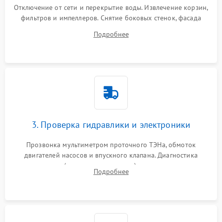
Отключение от сети и перекрытие воды. Извлечение корзин,
фильтров и импеллеров. Снятие боковых стенок, фасада
дверцы или нижнего поддона для прямого доступа к
Подробнее
циркуляционному насосу, ТЭНу и сливной помпе.
3. Проверка гидравлики и электроники
Прозвонка мультиметром проточного ТЭНа, обмоток
двигателей насосов и впускного клапана. Диагностика
прессостата (датчика уровня воды), датчика мутности,
Подробнее
концевика дверцы и электронного модуля управления.