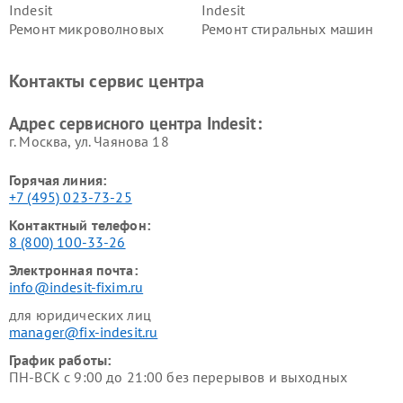
Indesit
Indesit
Ремонт микроволновых
Ремонт стиральных машин
печей Indesit
Indesit
Ремонт холодильных камер
Ремонт сушильных машин
Контакты сервис центра
Indesit
Indesit
Адрес сервисного центра Indesit:
г. Москва, ул. Чаянова 18
Горячая линия:
+7 (495) 023-73-25
Контактный телефон:
8 (800) 100-33-26
Электронная почта:
info@indesit-fixim.ru
для юридических лиц
manager@fix-indesit.ru
График работы:
ПН-ВСК с 9:00 до 21:00 без перерывов и выходных