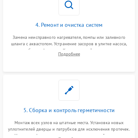
4. Ремонт и очистка систем
Замена неисправного нагревателя, помпы или заливного
шланга с аквастопом. Устранение засоров в улитке насоса,
патрубках и фильтрах. Компонентный ремонт платы
Подробнее
управления, восстановление поврежденной проводки.
5. Сборка и контроль герметичности
Монтаж всех узлов на штатные места. Установка новых
уплотнителей дверцы и патрубков для исключения протечек.
Надежная фиксация хомутов гидравлической системы,