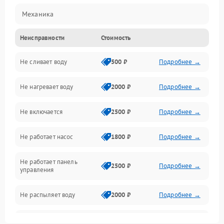
Механика
Неисправности
Стоимость
Управление
Не сливает воду
500 ₽
Подробнее →
Электропитание
Не нагревает воду
2000 ₽
Подробнее →
Датчики
Не включается
2500 ₽
Подробнее →
Нагрев
Не работает насос
1800 ₽
Подробнее →
Вода
Не работает панель
Гигиена
2500 ₽
Подробнее →
управления
Программное обеспечение
Не распыляет воду
2000 ₽
Подробнее →
Не запускается цикл
1800 ₽
Подробнее →