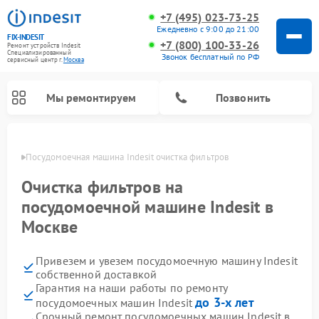
+7 (495) 023-73-25
Ежедневно с 9:00 до 21:00
FIX-INDESIT
+7 (800) 100-33-26
Ремонт устройств Indesit
Специализированный
Звонок бесплатный по РФ
cервисный центр г.
Москва
Мы ремонтируем
Позвонить
оскве
Посудомоечная машина Indesit очистка фильтров
Очистка фильтров на
посудомоечной машине Indesit в
Москве
Привезем и увезем посудомоечную машину Indesit
собственной доставкой
Гарантия на наши работы по ремонту
Ремонт варочных панелей Indesit
Ремонт стиральных машин Indesit
Ремонт сушильных машин Indesit
Ремонт морозильных камер Indesit
Ремонт микроволновых печей Indesit
Ремонт холодильных камер Indesit
до 3-х лет
посудомоечных машин Indesit
Срочный ремонт посудомоечных машин Indesit в