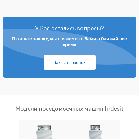
стирки
Проблемы с набором
1800 ₽
Подробнее →
воды
У Вас остались вопросы?
Оставьте заявку, мы свяжемся с Вами в ближайшее
Не работает сушилка
2100 ₽
Подробнее →
время
Сбои в работе таймера
1700 ₽
Подробнее →
Заказать звонок
Проблемы с
2100 ₽
Подробнее →
циркуляционным насосом
Модели посудомоечных машин Indesit