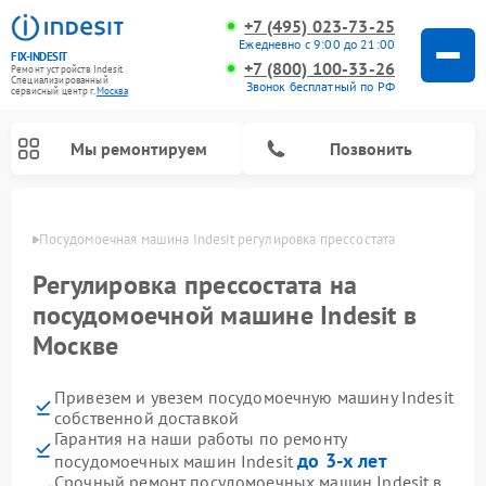
+7 (495) 023-73-25
Ежедневно с 9:00 до 21:00
FIX-INDESIT
+7 (800) 100-33-26
Ремонт устройств Indesit
Специализированный
Звонок бесплатный по РФ
cервисный центр г.
Москва
Мы ремонтируем
Позвонить
оскве
Посудомоечная машина Indesit регулировка прессостата
Регулировка прессостата на
посудомоечной машине Indesit в
Москве
Привезем и увезем посудомоечную машину Indesit
собственной доставкой
Гарантия на наши работы по ремонту
Ремонт варочных панелей Indesit
Ремонт стиральных машин Indesit
Ремонт сушильных машин Indesit
Ремонт морозильных камер Indesit
Ремонт микроволновых печей Indesit
Ремонт холодильных камер Indesit
до 3-х лет
посудомоечных машин Indesit
Срочный ремонт посудомоечных машин Indesit в