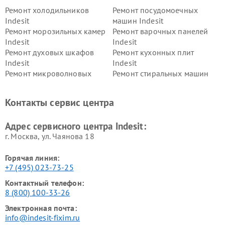
Ремонт холодильников
Ремонт посудомоечных
Indesit
машин Indesit
Ремонт морозильных камер
Ремонт варочных панелей
Indesit
Indesit
Ремонт духовых шкафов
Ремонт кухонных плит
Indesit
Indesit
Ремонт микроволновых
Ремонт стиральных машин
печей Indesit
Indesit
Ремонт холодильных камер
Ремонт сушильных машин
Контакты сервис центра
Indesit
Indesit
Адрес сервисного центра Indesit:
г. Москва, ул. Чаянова 18
Горячая линия:
+7 (495) 023-73-25
Контактный телефон:
8 (800) 100-33-26
Электронная почта:
info@indesit-fixim.ru