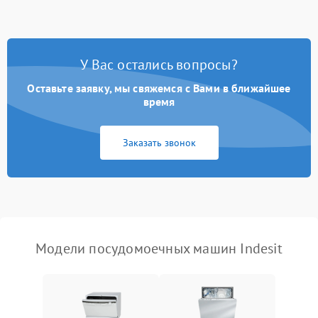
стирки
Проблемы с набором
1800 ₽
Подробнее →
воды
У Вас остались вопросы?
Оставьте заявку, мы свяжемся с Вами в ближайшее
Не работает сушилка
2100 ₽
Подробнее →
время
Сбои в работе таймера
1700 ₽
Подробнее →
Заказать звонок
Проблемы с
2100 ₽
Подробнее →
циркуляционным насосом
Модели посудомоечных машин Indesit