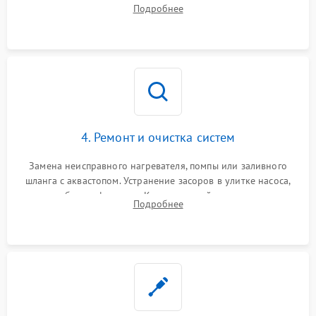
прессостата (датчика уровня воды), датчика мутности,
Подробнее
концевика дверцы и электронного модуля управления.
4. Ремонт и очистка систем
Замена неисправного нагревателя, помпы или заливного
шланга с аквастопом. Устранение засоров в улитке насоса,
патрубках и фильтрах. Компонентный ремонт платы
Подробнее
управления, восстановление поврежденной проводки.