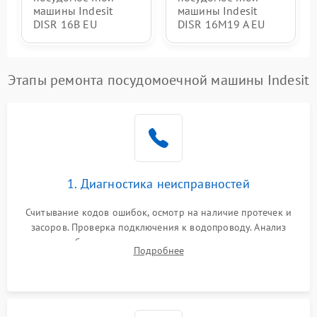
машины Indesit
машины Indesit
DISR 16B EU
DISR 16M19 A EU
Этапы ремонта посудомоечной машины Indesit
1. Диагностика неисправностей
Считывание кодов ошибок, осмотр на наличие протечек и
засоров. Проверка подключения к водопроводу. Анализ
жалоб на отсутствие слива, нагрева, вращения
Подробнее
разбрызгивателей или срабатывание системы защиты
аквастоп.