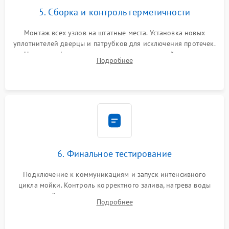
5. Сборка и контроль герметичности
Монтаж всех узлов на штатные места. Установка новых
уплотнителей дверцы и патрубков для исключения протечек.
Надежная фиксация хомутов гидравлической системы,
Подробнее
сборка корпуса и установка датчика поплавка.
6. Финальное тестирование
Подключение к коммуникациям и запуск интенсивного
цикла мойки. Контроль корректного залива, нагрева воды
до нужной температуры, отсутствия посторонних шумов,
Подробнее
штатного слива и абсолютной сухости в поддоне.