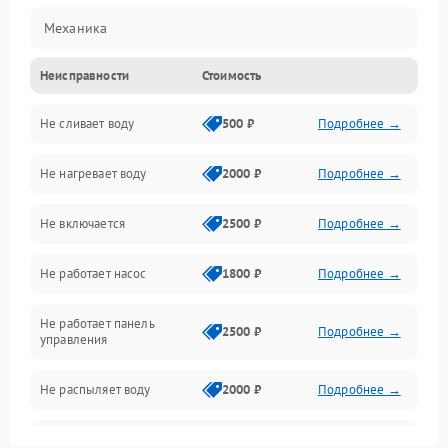
Механика
Неисправности
Стоимость
Управление
Не сливает воду
500 ₽
Подробнее →
Электропитание
Не нагревает воду
2000 ₽
Подробнее →
Датчики
Не включается
2500 ₽
Подробнее →
Нагрев
Не работает насос
1800 ₽
Подробнее →
Вода
Не работает панель
Гигиена
2500 ₽
Подробнее →
управления
Программное обеспечение
Не распыляет воду
2000 ₽
Подробнее →
Не запускается цикл
1800 ₽
Подробнее →