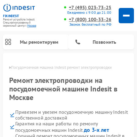
+7 (495) 023-73-25
Ежедневно с 9:00 до 21:00
FIX-INDESIT
+7 (800) 100-33-26
Ремонт устройств Indesit
Специализированный
Звонок бесплатный по РФ
cервисный центр г.
Москва
Мы ремонтируем
Позвонить
оскве
Посудомоечная машина Indesit ремонт электропроводки
Ремонт электропроводки на
посудомоечной машине Indesit в
Москве
Привезем и увезем посудомоечную машину Indesit
собственной доставкой
Гарантия на наши работы по ремонту
Ремонт варочных панелей Indesit
Ремонт стиральных машин Indesit
Ремонт сушильных машин Indesit
Ремонт морозильных камер Indesit
Ремонт микроволновых печей Indesit
Ремонт холодильных камер Indesit
до 3-х лет
посудомоечных машин Indesit
Срочный ремонт посудомоечных машин Indesit в