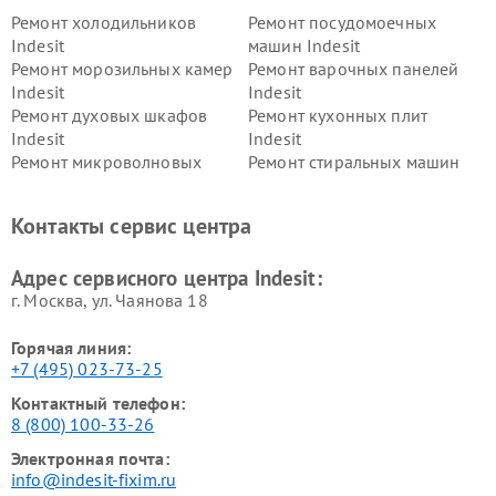
Ремонт холодильников
Ремонт посудомоечных
Indesit
машин Indesit
Ремонт морозильных камер
Ремонт варочных панелей
Indesit
Indesit
Ремонт духовых шкафов
Ремонт кухонных плит
Indesit
Indesit
Ремонт микроволновых
Ремонт стиральных машин
печей Indesit
Indesit
Ремонт холодильных камер
Ремонт сушильных машин
Контакты сервис центра
Indesit
Indesit
Адрес сервисного центра Indesit:
г. Москва, ул. Чаянова 18
Горячая линия:
+7 (495) 023-73-25
Контактный телефон:
8 (800) 100-33-26
Электронная почта:
info@indesit-fixim.ru