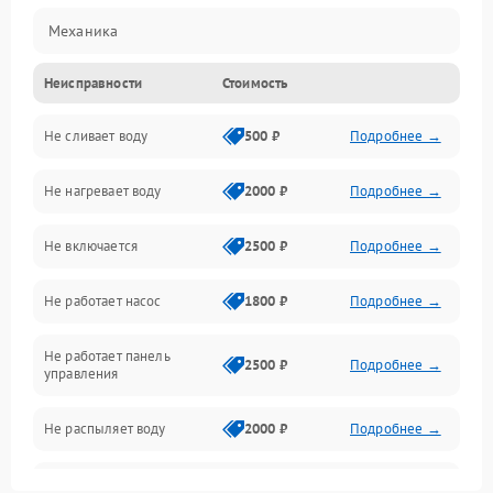
Механика
Неисправности
Стоимость
Управление
Не сливает воду
500 ₽
Подробнее →
Электропитание
Не нагревает воду
2000 ₽
Подробнее →
Датчики
Не включается
2500 ₽
Подробнее →
Нагрев
Не работает насос
1800 ₽
Подробнее →
Вода
Не работает панель
Гигиена
2500 ₽
Подробнее →
управления
Программное обеспечение
Не распыляет воду
2000 ₽
Подробнее →
Не запускается цикл
1800 ₽
Подробнее →