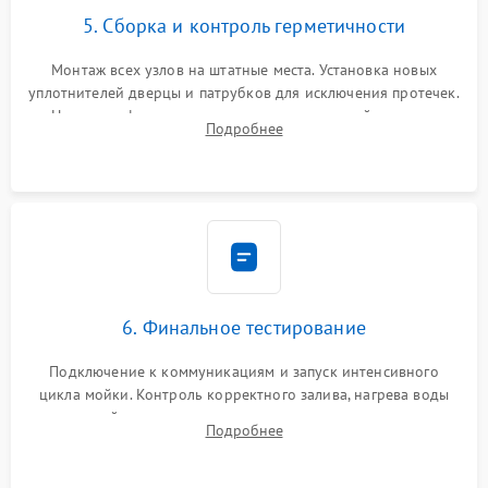
5. Сборка и контроль герметичности
Монтаж всех узлов на штатные места. Установка новых
уплотнителей дверцы и патрубков для исключения протечек.
Надежная фиксация хомутов гидравлической системы,
Подробнее
сборка корпуса и установка датчика поплавка.
6. Финальное тестирование
Подключение к коммуникациям и запуск интенсивного
цикла мойки. Контроль корректного залива, нагрева воды
до нужной температуры, отсутствия посторонних шумов,
Подробнее
штатного слива и абсолютной сухости в поддоне.