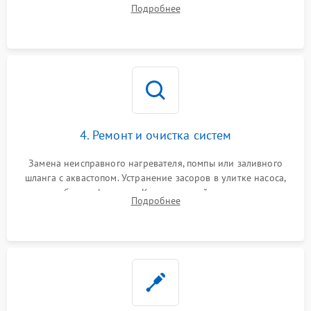
прессостата (датчика уровня воды), датчика мутности,
Подробнее
концевика дверцы и электронного модуля управления.
4. Ремонт и очистка систем
Замена неисправного нагревателя, помпы или заливного
шланга с аквастопом. Устранение засоров в улитке насоса,
патрубках и фильтрах. Компонентный ремонт платы
Подробнее
управления, восстановление поврежденной проводки.