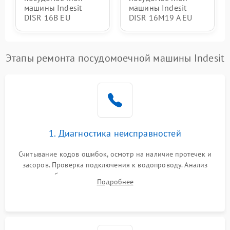
машины Indesit
машины Indesit
DISR 16B EU
DISR 16M19 A EU
Этапы ремонта посудомоечной машины Indesit
1. Диагностика неисправностей
Считывание кодов ошибок, осмотр на наличие протечек и
засоров. Проверка подключения к водопроводу. Анализ
жалоб на отсутствие слива, нагрева, вращения
Подробнее
разбрызгивателей или срабатывание системы защиты
аквастоп.