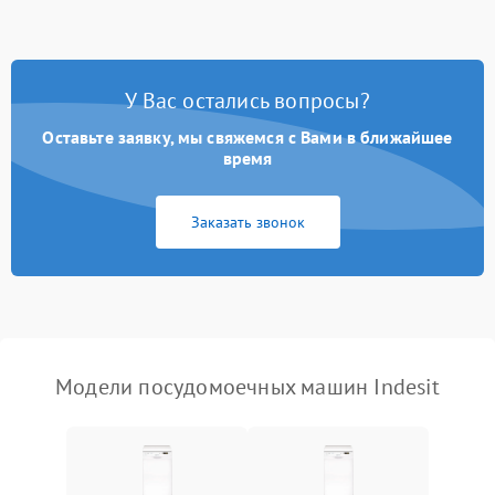
стирки
Проблемы с набором
1800 ₽
Подробнее →
воды
У Вас остались вопросы?
Оставьте заявку, мы свяжемся с Вами в ближайшее
Не работает сушилка
2100 ₽
Подробнее →
время
Сбои в работе таймера
1700 ₽
Подробнее →
Заказать звонок
Проблемы с
2100 ₽
Подробнее →
циркуляционным насосом
Модели посудомоечных машин Indesit