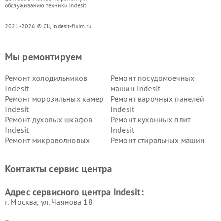
обслуживанию техники Indesit
2021-2026 © СЦ indesit-fixim.ru
Мы ремонтируем
Ремонт холодильников
Ремонт посудомоечных
Indesit
машин Indesit
Ремонт морозильных камер
Ремонт варочных панелей
Indesit
Indesit
Ремонт духовых шкафов
Ремонт кухонных плит
Indesit
Indesit
Ремонт микроволновых
Ремонт стиральных машин
печей Indesit
Indesit
Ремонт холодильных камер
Ремонт сушильных машин
Контакты сервис центра
Indesit
Indesit
Адрес сервисного центра Indesit:
г. Москва, ул. Чаянова 18