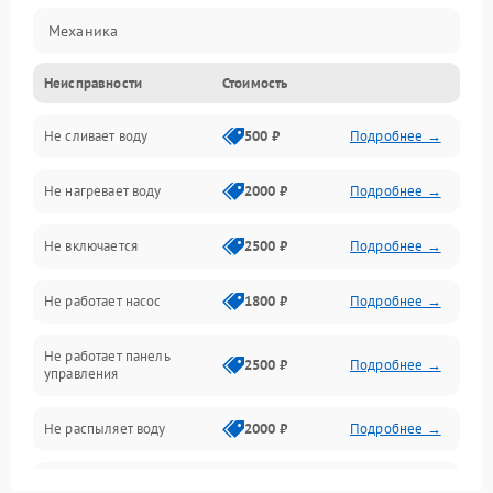
Механика
Неисправности
Стоимость
Управление
Не сливает воду
500 ₽
Подробнее →
Электропитание
Не нагревает воду
2000 ₽
Подробнее →
Датчики
Не включается
2500 ₽
Подробнее →
Нагрев
Не работает насос
1800 ₽
Подробнее →
Вода
Не работает панель
Гигиена
2500 ₽
Подробнее →
управления
Программное обеспечение
Не распыляет воду
2000 ₽
Подробнее →
Не запускается цикл
1800 ₽
Подробнее →