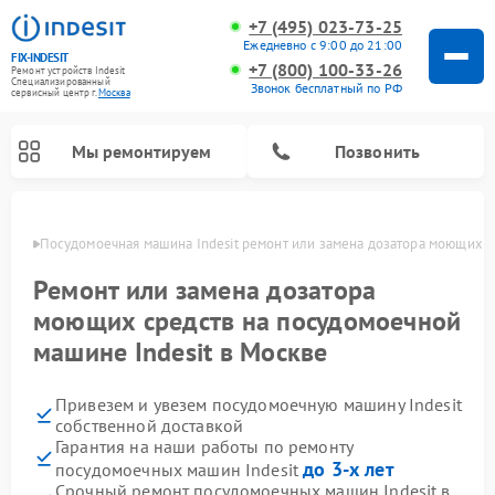
+7 (495) 023-73-25
Ежедневно с 9:00 до 21:00
FIX-INDESIT
+7 (800) 100-33-26
Ремонт устройств Indesit
Специализированный
Звонок бесплатный по РФ
cервисный центр г.
Москва
Мы ремонтируем
Позвонить
оскве
Посудомоечная машина Indesit ремонт или замена дозатора моющих с
Ремонт или замена дозатора
моющих средств на посудомоечной
машине Indesit в Москве
Привезем и увезем посудомоечную машину Indesit
собственной доставкой
Гарантия на наши работы по ремонту
Ремонт варочных панелей Indesit
Ремонт стиральных машин Indesit
Ремонт сушильных машин Indesit
Ремонт морозильных камер Indesit
Ремонт микроволновых печей Indesit
Ремонт холодильных камер Indesit
до 3-х лет
посудомоечных машин Indesit
Срочный ремонт посудомоечных машин Indesit в