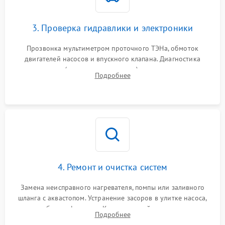
3. Проверка гидравлики и электроники
Прозвонка мультиметром проточного ТЭНа, обмоток
двигателей насосов и впускного клапана. Диагностика
прессостата (датчика уровня воды), датчика мутности,
Подробнее
концевика дверцы и электронного модуля управления.
4. Ремонт и очистка систем
Замена неисправного нагревателя, помпы или заливного
шланга с аквастопом. Устранение засоров в улитке насоса,
патрубках и фильтрах. Компонентный ремонт платы
Подробнее
управления, восстановление поврежденной проводки.