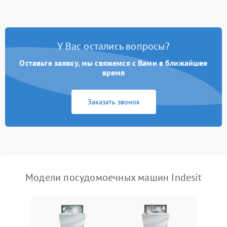
стирки
Проблемы с набором
1800 ₽
Подробнее →
воды
У Вас остались вопросы?
Оставьте заявку, мы свяжемся с Вами в ближайшее
Не работает сушилка
2100 ₽
Подробнее →
время
Сбои в работе таймера
1700 ₽
Подробнее →
Заказать звонок
Проблемы с
2100 ₽
Подробнее →
циркуляционным насосом
Модели посудомоечных машин Indesit