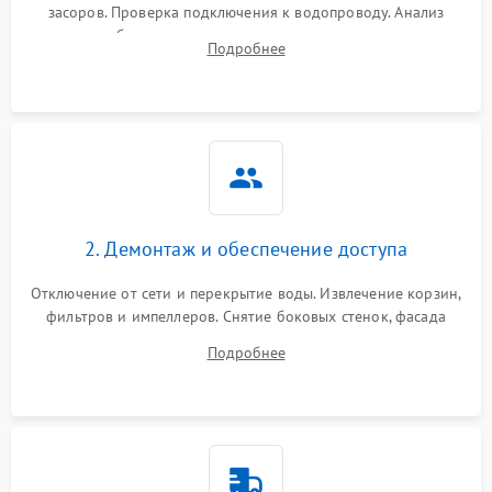
засоров. Проверка подключения к водопроводу. Анализ
жалоб на отсутствие слива, нагрева, вращения
Подробнее
разбрызгивателей или срабатывание системы защиты
аквастоп.
2. Демонтаж и обеспечение доступа
Отключение от сети и перекрытие воды. Извлечение корзин,
фильтров и импеллеров. Снятие боковых стенок, фасада
дверцы или нижнего поддона для прямого доступа к
Подробнее
циркуляционному насосу, ТЭНу и сливной помпе.