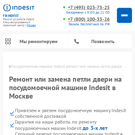
+7 (495) 023-73-25
Ежедневно с 9:00 до 21:00
FIX-INDESIT
+7 (800) 100-33-26
Ремонт устройств Indesit
Специализированный
Звонок бесплатный по РФ
cервисный центр г.
Москва
Мы ремонтируем
Позвонить
оскве
Посудомоечная машина Indesit ремонт или замена петли двери
Ремонт или замена петли двери на
посудомоечной машине Indesit в
Москве
Привезем и увезем посудомоечную машину Indesit
собственной доставкой
Гарантия на наши работы по ремонту
Ремонт варочных панелей Indesit
Ремонт стиральных машин Indesit
Ремонт сушильных машин Indesit
Ремонт морозильных камер Indesit
Ремонт микроволновых печей Indesit
Ремонт холодильных камер Indesit
до 3-х лет
посудомоечных машин Indesit
Срочный ремонт посудомоечных машин Indesit в