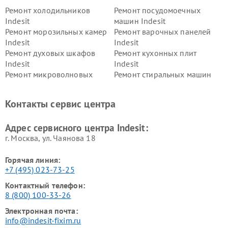
Ремонт холодильников
Ремонт посудомоечных
Indesit
машин Indesit
Ремонт морозильных камер
Ремонт варочных панелей
Indesit
Indesit
Ремонт духовых шкафов
Ремонт кухонных плит
Indesit
Indesit
Ремонт микроволновых
Ремонт стиральных машин
печей Indesit
Indesit
Ремонт холодильных камер
Ремонт сушильных машин
Контакты сервис центра
Indesit
Indesit
Адрес сервисного центра Indesit:
г. Москва, ул. Чаянова 18
Горячая линия:
+7 (495) 023-73-25
Контактный телефон:
8 (800) 100-33-26
Электронная почта:
info@indesit-fixim.ru