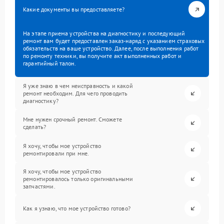
Какие документы вы предоставляете?
На этапе приема устройства на диагностику и последующий
ремонт вам будет предоставлен заказ-наряд с указанием страховых
обязательств на ваше устройство. Далее, после выполнения работ
по ремонту техники, вы получите акт выполненных работ и
гарантийный талон.
Я уже знаю в чем неисправность и какой
ремонт необходим. Для чего проводить
диагностику?
Мне нужен срочный ремонт. Сможете
сделать?
Я хочу, чтобы мое устройство
ремонтировали при мне.
Я хочу, чтобы мое устройство
ремонтировалось только оригинальными
запчастями.
Как я узнаю, что мое устройство готово?