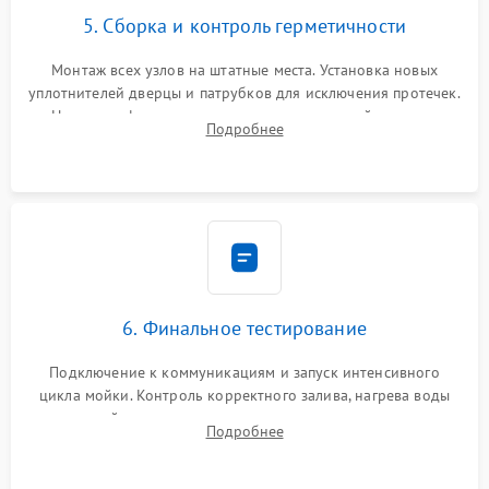
5. Сборка и контроль герметичности
Монтаж всех узлов на штатные места. Установка новых
уплотнителей дверцы и патрубков для исключения протечек.
Надежная фиксация хомутов гидравлической системы,
Подробнее
сборка корпуса и установка датчика поплавка.
6. Финальное тестирование
Подключение к коммуникациям и запуск интенсивного
цикла мойки. Контроль корректного залива, нагрева воды
до нужной температуры, отсутствия посторонних шумов,
Подробнее
штатного слива и абсолютной сухости в поддоне.