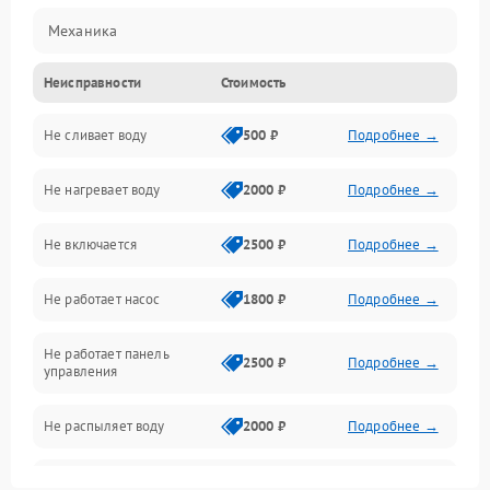
Механика
Неисправности
Стоимость
Управление
Не сливает воду
500 ₽
Подробнее →
Электропитание
Не нагревает воду
2000 ₽
Подробнее →
Датчики
Не включается
2500 ₽
Подробнее →
Нагрев
Не работает насос
1800 ₽
Подробнее →
Вода
Не работает панель
Гигиена
2500 ₽
Подробнее →
управления
Программное обеспечение
Не распыляет воду
2000 ₽
Подробнее →
Не запускается цикл
1800 ₽
Подробнее →