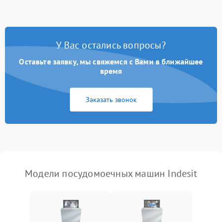
стирки
Проблемы с набором
1800 ₽
Подробнее →
воды
У Вас остались вопросы?
Оставьте заявку, мы свяжемся с Вами в ближайшее
Не работает сушилка
2100 ₽
Подробнее →
время
Сбои в работе таймера
1700 ₽
Подробнее →
Заказать звонок
Проблемы с
2100 ₽
Подробнее →
циркуляционным насосом
Модели посудомоечных машин Indesit