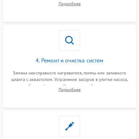
прессостата (датчика уровня воды), датчика мутности,
Подробнее
концевика дверцы и электронного модуля управления.
4. Ремонт и очистка систем
Замена неисправного нагревателя, помпы или заливного
шланга с аквастопом. Устранение засоров в улитке насоса,
патрубках и фильтрах. Компонентный ремонт платы
Подробнее
управления, восстановление поврежденной проводки.