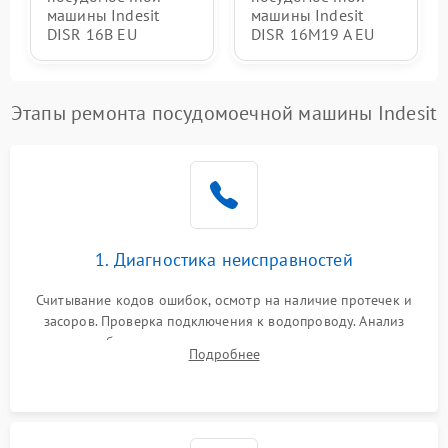
машины Indesit
машины Indesit
DISR 16B EU
DISR 16M19 A EU
Этапы ремонта посудомоечной машины Indesit
1. Диагностика неисправностей
Считывание кодов ошибок, осмотр на наличие протечек и
засоров. Проверка подключения к водопроводу. Анализ
жалоб на отсутствие слива, нагрева, вращения
Подробнее
разбрызгивателей или срабатывание системы защиты
аквастоп.