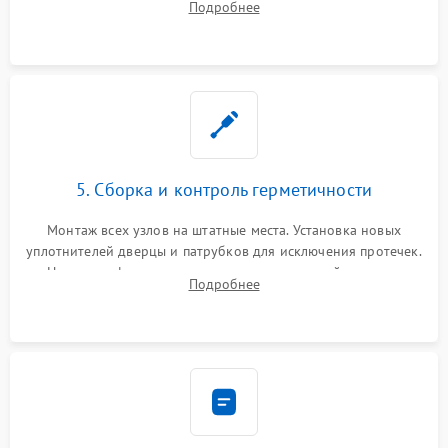
Подробнее
управления, восстановление поврежденной проводки.
5. Сборка и контроль герметичности
Монтаж всех узлов на штатные места. Установка новых
уплотнителей дверцы и патрубков для исключения протечек.
Надежная фиксация хомутов гидравлической системы,
Подробнее
сборка корпуса и установка датчика поплавка.