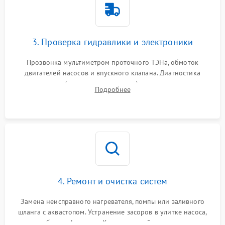
3. Проверка гидравлики и электроники
Прозвонка мультиметром проточного ТЭНа, обмоток
двигателей насосов и впускного клапана. Диагностика
прессостата (датчика уровня воды), датчика мутности,
Подробнее
концевика дверцы и электронного модуля управления.
4. Ремонт и очистка систем
Замена неисправного нагревателя, помпы или заливного
шланга с аквастопом. Устранение засоров в улитке насоса,
патрубках и фильтрах. Компонентный ремонт платы