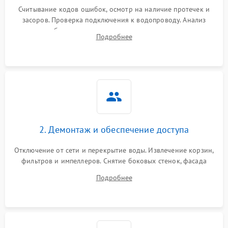
Считывание кодов ошибок, осмотр на наличие протечек и
засоров. Проверка подключения к водопроводу. Анализ
жалоб на отсутствие слива, нагрева, вращения
Подробнее
разбрызгивателей или срабатывание системы защиты
аквастоп.
2. Демонтаж и обеспечение доступа
Отключение от сети и перекрытие воды. Извлечение корзин,
фильтров и импеллеров. Снятие боковых стенок, фасада
дверцы или нижнего поддона для прямого доступа к
Подробнее
циркуляционному насосу, ТЭНу и сливной помпе.