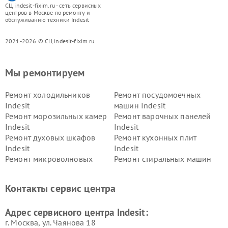
СЦ indesit-fixim.ru - сеть сервисных
центров в Москве по ремонту и
обслуживанию техники Indesit
2021-2026 © СЦ indesit-fixim.ru
Мы ремонтируем
Ремонт холодильников
Ремонт посудомоечных
Indesit
машин Indesit
Ремонт морозильных камер
Ремонт варочных панелей
Indesit
Indesit
Ремонт духовых шкафов
Ремонт кухонных плит
Indesit
Indesit
Ремонт микроволновых
Ремонт стиральных машин
печей Indesit
Indesit
Ремонт холодильных камер
Ремонт сушильных машин
Контакты сервис центра
Indesit
Indesit
Адрес сервисного центра Indesit:
г. Москва, ул. Чаянова 18