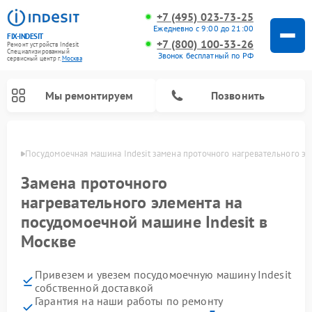
+7 (495) 023-73-25
Ежедневно с 9:00 до 21:00
FIX-INDESIT
+7 (800) 100-33-26
Ремонт устройств Indesit
Специализированный
Звонок бесплатный по РФ
cервисный центр г.
Москва
Мы ремонтируем
Позвонить
оскве
Посудомоечная машина Indesit замена проточного нагревательного э
Замена проточного
нагревательного элемента на
посудомоечной машине Indesit в
Москве
Привезем и увезем посудомоечную машину Indesit
Ремонт варочных панелей Indesit
Ремонт стиральных машин Indesit
Ремонт сушильных машин Indesit
Ремонт морозильных камер Indesit
Ремонт микроволновых печей Indesit
Ремонт холодильных камер Indesit
собственной доставкой
Гарантия на наши работы по ремонту