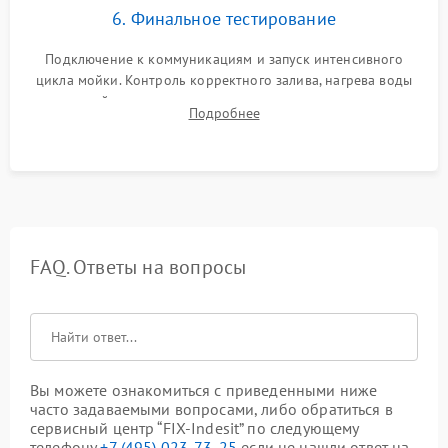
6. Финальное тестирование
Подключение к коммуникациям и запуск интенсивного
цикла мойки. Контроль корректного залива, нагрева воды
до нужной температуры, отсутствия посторонних шумов,
Подробнее
штатного слива и абсолютной сухости в поддоне.
FAQ. Ответы на вопросы
Вы можете ознакомиться с приведенными ниже
часто задаваемыми вопросами, либо обратиться в
сервисный центр “FIX-Indesit” по следующему
телефону
+7 (495) 023-73-25
если не нашли ответ на