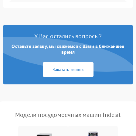
Не запускается цикл
1800 ₽
Подробнее →
стирки
Проблемы с набором
1800 ₽
Подробнее →
воды
У Вас остались вопросы?
Оставьте заявку, мы свяжемся с Вами в ближайшее
Не работает сушилка
2100 ₽
Подробнее →
время
Сбои в работе таймера
1700 ₽
Подробнее →
Заказать звонок
Проблемы с
2100 ₽
Подробнее →
циркуляционным насосом
Модели посудомоечных машин Indesit