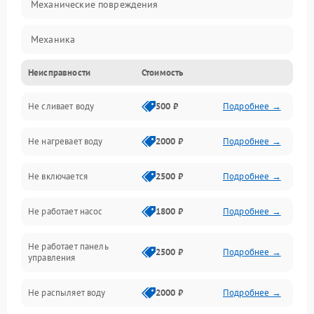
Механические повреждения
Механика
Неисправности
Стоимость
Управление
Не сливает воду
500 ₽
Подробнее →
Электропитание
Не нагревает воду
2000 ₽
Подробнее →
Датчики
Не включается
2500 ₽
Подробнее →
Нагрев
Не работает насос
1800 ₽
Подробнее →
Вода
Не работает панель
Гигиена
2500 ₽
Подробнее →
управления
Программное обеспечение
Не распыляет воду
2000 ₽
Подробнее →