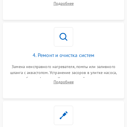
прессостата (датчика уровня воды), датчика мутности,
Подробнее
концевика дверцы и электронного модуля управления.
4. Ремонт и очистка систем
Замена неисправного нагревателя, помпы или заливного
шланга с аквастопом. Устранение засоров в улитке насоса,
патрубках и фильтрах. Компонентный ремонт платы
Подробнее
управления, восстановление поврежденной проводки.