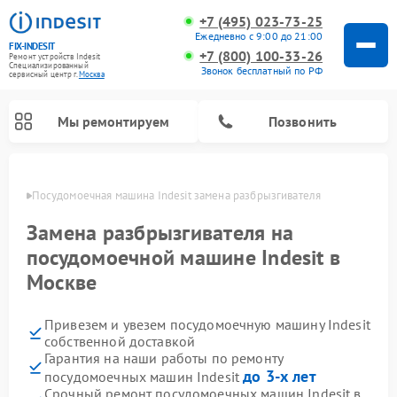
+7 (495) 023-73-25
Ежедневно с 9:00 до 21:00
FIX-INDESIT
+7 (800) 100-33-26
Ремонт устройств Indesit
Специализированный
Звонок бесплатный по РФ
cервисный центр г.
Москва
Мы ремонтируем
Позвонить
оскве
Посудомоечная машина Indesit замена разбрызгивателя
Замена разбрызгивателя на
посудомоечной машине Indesit в
Москве
Привезем и увезем посудомоечную машину Indesit
собственной доставкой
Гарантия на наши работы по ремонту
Ремонт варочных панелей Indesit
Ремонт стиральных машин Indesit
Ремонт сушильных машин Indesit
Ремонт морозильных камер Indesit
Ремонт микроволновых печей Indesit
Ремонт холодильных камер Indesit
до 3-х лет
посудомоечных машин Indesit
Срочный ремонт посудомоечных машин Indesit в