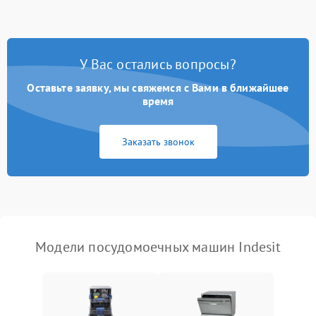
стирки
Проблемы с набором
1800 ₽
Подробнее →
воды
У Вас остались вопросы?
Оставьте заявку, мы свяжемся с Вами в ближайшее
Не работает сушилка
2100 ₽
Подробнее →
время
Сбои в работе таймера
1700 ₽
Подробнее →
Заказать звонок
Проблемы с
2100 ₽
Подробнее →
циркуляционным насосом
Модели посудомоечных машин Indesit