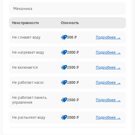
Механика
Неисправности
Стоимость
Управление
Не сливает воду
500 ₽
Подробнее →
Электропитание
Не нагревает воду
2000 ₽
Подробнее →
Датчики
Не включается
2500 ₽
Подробнее →
Нагрев
Не работает насос
1800 ₽
Подробнее →
Вода
Не работает панель
Гигиена
2500 ₽
Подробнее →
управления
Программное обеспечение
Не распыляет воду
2000 ₽
Подробнее →
Не запускается цикл
1800 ₽
Подробнее →