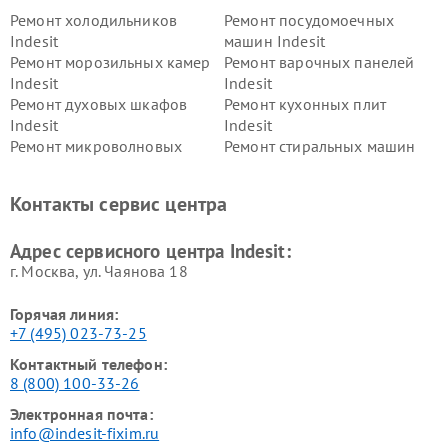
Ремонт холодильников
Ремонт посудомоечных
Indesit
машин Indesit
Ремонт морозильных камер
Ремонт варочных панелей
Indesit
Indesit
Ремонт духовых шкафов
Ремонт кухонных плит
Indesit
Indesit
Ремонт микроволновых
Ремонт стиральных машин
печей Indesit
Indesit
Ремонт холодильных камер
Ремонт сушильных машин
Контакты сервис центра
Indesit
Indesit
Адрес сервисного центра Indesit:
г. Москва, ул. Чаянова 18
Горячая линия:
+7 (495) 023-73-25
Контактный телефон:
8 (800) 100-33-26
Электронная почта:
info@indesit-fixim.ru