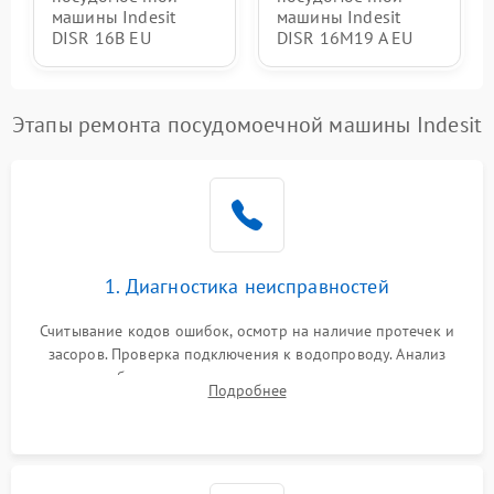
машины Indesit
машины Indesit
DISR 16B EU
DISR 16M19 A EU
Этапы ремонта посудомоечной машины Indesit
1. Диагностика неисправностей
Считывание кодов ошибок, осмотр на наличие протечек и
засоров. Проверка подключения к водопроводу. Анализ
жалоб на отсутствие слива, нагрева, вращения
Подробнее
разбрызгивателей или срабатывание системы защиты
аквастоп.