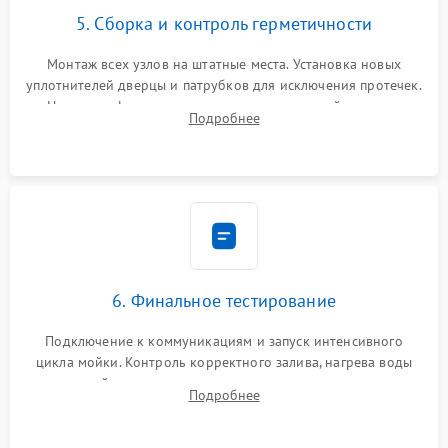
5. Сборка и контроль герметичности
Монтаж всех узлов на штатные места. Установка новых
уплотнителей дверцы и патрубков для исключения протечек.
Надежная фиксация хомутов гидравлической системы,
Подробнее
сборка корпуса и установка датчика поплавка.
6. Финальное тестирование
Подключение к коммуникациям и запуск интенсивного
цикла мойки. Контроль корректного залива, нагрева воды
до нужной температуры, отсутствия посторонних шумов,
Подробнее
штатного слива и абсолютной сухости в поддоне.