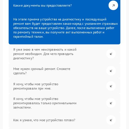
Какие документы вы предоставляете?
На этапе приема устройства на диагностику и последующий
ремонт вам будет предоставлен заказ-наряд с указанием страховых
обязательств на ваше устройство. Далее, после выполнения работ
по ремонту техники, вы получите акт выполненных работ и
гарантийный талон.
Я уже знаю в чем неисправность и какой
ремонт необходим. Для чего проводить
диагностику?
Мне нужен срочный ремонт. Сможете
сделать?
Я хочу, чтобы мое устройство
ремонтировали при мне.
Я хочу, чтобы мое устройство
ремонтировалось только оригинальными
запчастями.
Как я узнаю, что мое устройство готово?