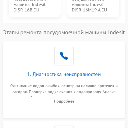
машины Indesit
машины Indesit
DISR 16B EU
DISR 16M19 A EU
Этапы ремонта посудомоечной машины Indesit
1. Диагностика неисправностей
Считывание кодов ошибок, осмотр на наличие протечек и
засоров. Проверка подключения к водопроводу. Анализ
жалоб на отсутствие слива, нагрева, вращения
Подробнее
разбрызгивателей или срабатывание системы защиты
аквастоп.