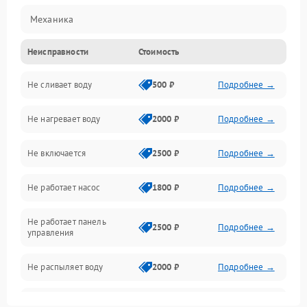
Механика
Неисправности
Стоимость
Управление
Не сливает воду
500 ₽
Подробнее →
Электропитание
Не нагревает воду
2000 ₽
Подробнее →
Датчики
Не включается
2500 ₽
Подробнее →
Нагрев
Не работает насос
1800 ₽
Подробнее →
Вода
Не работает панель
Гигиена
2500 ₽
Подробнее →
управления
Программное обеспечение
Не распыляет воду
2000 ₽
Подробнее →
Не запускается цикл
1800 ₽
Подробнее →