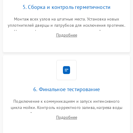
5. Сборка и контроль герметичности
Монтаж всех узлов на штатные места. Установка новых
уплотнителей дверцы и патрубков для исключения протечек.
Надежная фиксация хомутов гидравлической системы,
Подробнее
сборка корпуса и установка датчика поплавка.
6. Финальное тестирование
Подключение к коммуникациям и запуск интенсивного
цикла мойки. Контроль корректного залива, нагрева воды
до нужной температуры, отсутствия посторонних шумов,
Подробнее
штатного слива и абсолютной сухости в поддоне.