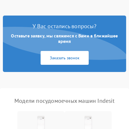
стирки
Проблемы с набором
1800 ₽
Подробнее →
воды
У Вас остались вопросы?
Оставьте заявку, мы свяжемся с Вами в ближайшее
Не работает сушилка
2100 ₽
Подробнее →
время
Сбои в работе таймера
1700 ₽
Подробнее →
Заказать звонок
Проблемы с
2100 ₽
Подробнее →
циркуляционным насосом
Модели посудомоечных машин Indesit