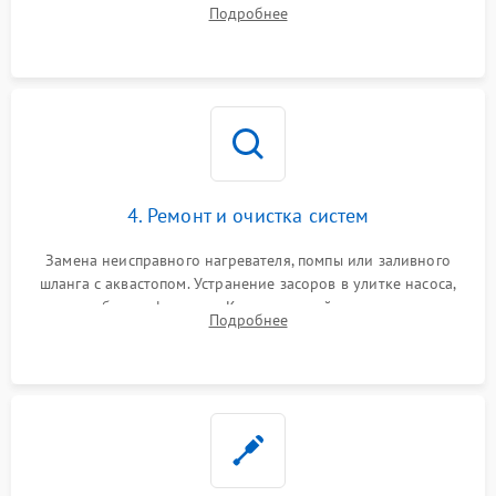
прессостата (датчика уровня воды), датчика мутности,
Подробнее
концевика дверцы и электронного модуля управления.
4. Ремонт и очистка систем
Замена неисправного нагревателя, помпы или заливного
шланга с аквастопом. Устранение засоров в улитке насоса,
патрубках и фильтрах. Компонентный ремонт платы
Подробнее
управления, восстановление поврежденной проводки.