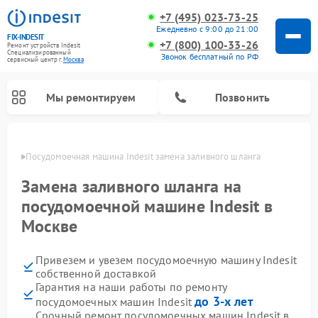
+7 (495) 023-73-25
Ежедневно с 9:00 до 21:00
FIX-INDESIT
+7 (800) 100-33-26
Ремонт устройств Indesit
Специализированный
Звонок бесплатный по РФ
cервисный центр г.
Москва
Мы ремонтируем
Позвонить
оскве
Посудомоечная машина Indesit замена заливного шланга
Замена заливного шланга на
посудомоечной машине Indesit в
Москве
Привезем и увезем посудомоечную машину Indesit
собственной доставкой
Гарантия на наши работы по ремонту
Ремонт варочных панелей Indesit
Ремонт стиральных машин Indesit
Ремонт сушильных машин Indesit
Ремонт морозильных камер Indesit
Ремонт микроволновых печей Indesit
Ремонт холодильных камер Indesit
до 3-х лет
посудомоечных машин Indesit
Срочный ремонт посудомоечных машин Indesit в