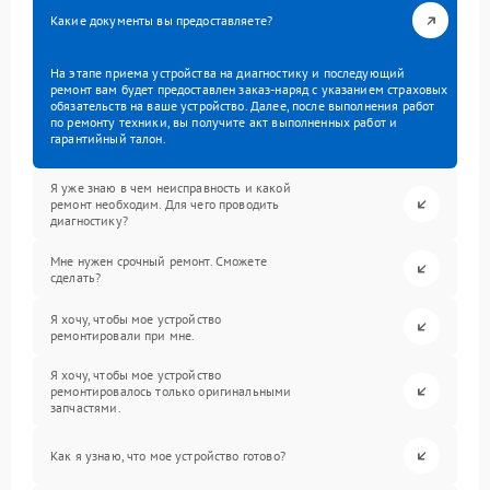
Какие документы вы предоставляете?
На этапе приема устройства на диагностику и последующий
ремонт вам будет предоставлен заказ-наряд с указанием страховых
обязательств на ваше устройство. Далее, после выполнения работ
по ремонту техники, вы получите акт выполненных работ и
гарантийный талон.
Я уже знаю в чем неисправность и какой
ремонт необходим. Для чего проводить
диагностику?
Мне нужен срочный ремонт. Сможете
сделать?
Я хочу, чтобы мое устройство
ремонтировали при мне.
Я хочу, чтобы мое устройство
ремонтировалось только оригинальными
запчастями.
Как я узнаю, что мое устройство готово?