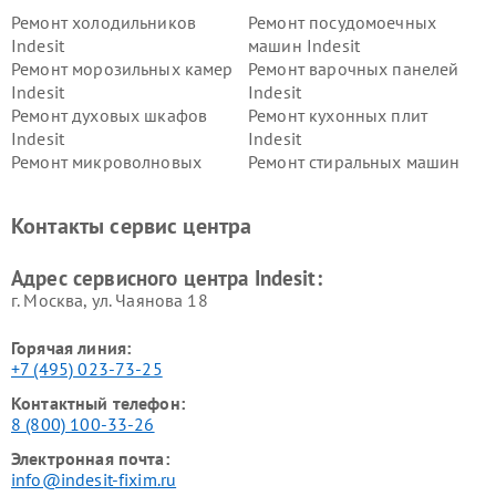
Ремонт холодильников
Ремонт посудомоечных
Indesit
машин Indesit
Ремонт морозильных камер
Ремонт варочных панелей
Indesit
Indesit
Ремонт духовых шкафов
Ремонт кухонных плит
Indesit
Indesit
Ремонт микроволновых
Ремонт стиральных машин
печей Indesit
Indesit
Ремонт холодильных камер
Ремонт сушильных машин
Контакты сервис центра
Indesit
Indesit
Адрес сервисного центра Indesit:
г. Москва, ул. Чаянова 18
Горячая линия:
+7 (495) 023-73-25
Контактный телефон:
8 (800) 100-33-26
Электронная почта:
info@indesit-fixim.ru