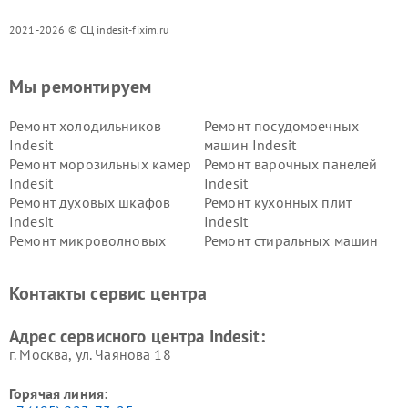
2021-2026 © СЦ indesit-fixim.ru
Мы ремонтируем
Ремонт холодильников
Ремонт посудомоечных
Indesit
машин Indesit
Ремонт морозильных камер
Ремонт варочных панелей
Indesit
Indesit
Ремонт духовых шкафов
Ремонт кухонных плит
Indesit
Indesit
Ремонт микроволновых
Ремонт стиральных машин
печей Indesit
Indesit
Ремонт холодильных камер
Ремонт сушильных машин
Контакты сервис центра
Indesit
Indesit
Адрес сервисного центра Indesit:
г. Москва, ул. Чаянова 18
Горячая линия: