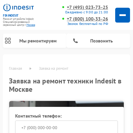
+7 (495) 023-73-25
Ежедневно с 9:00 до 21:00
FIX-INDESIT
+7 (800) 100-33-26
Ремонт устройств Indesit
Специализированный
Звонок бесплатный по РФ
cервисный центр г.
Москва
Мы ремонтируем
Позвонить
Главная
Заявка на ремонт
Заявка на ремонт техники Indesit в
Москве
Контактный телефон:
Ремонт морозильных камер Indesit
Ремонт микроволновых печей Indesit
Ремонт холодильных камер Indesit
Ремонт посудомоечных машин Indesit
Ремонт варочных панелей Indesit
Ремонт стиральных машин Indesit
Ремонт сушильных машин Indesit