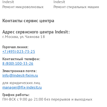
Indesit
Indesit
Ремонт микроволновых
Ремонт стиральных машин
печей Indesit
Indesit
Ремонт холодильных камер
Ремонт сушильных машин
Контакты сервис центра
Indesit
Indesit
Адрес сервисного центра Indesit:
г. Москва, ул. Чаянова 18
Горячая линия:
+7 (495) 023-73-25
Контактный телефон:
8 (800) 100-33-26
Электронная почта:
info@indesit-fixim.ru
для юридических лиц
manager@fix-indesit.ru
График работы:
ПН-ВСК с 9:00 до 21:00 без перерывов и выходных