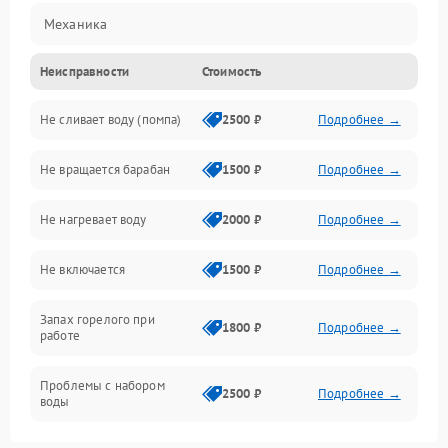
Механика
Неисправности
Стоимость
Электропитание
Не сливает воду (помпа)
2500 ₽
Подробнее →
Водоснабжение
Не вращается барабан
1500 ₽
Подробнее →
Слив
Не нагревает воду
2000 ₽
Подробнее →
Программное обеспечение
Не включается
1500 ₽
Подробнее →
Запах горелого при
1800 ₽
Подробнее →
работе
Проблемы с набором
2500 ₽
Подробнее →
воды