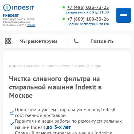
+7 (495) 023-73-25
Ежедневно с 9:00 до 21:00
FIX-INDESIT
+7 (800) 100-33-26
Ремонт устройств Indesit
Специализированный
Звонок бесплатный по РФ
cервисный центр г.
Москва
Мы ремонтируем
Позвонить
оскве
Стиральная машина Indesit чистка сливного фильтра
Чистка сливного фильтра на
стиральной машине Indesit в
Москве
Привезем и увезем стиральную машину Indesit
собственной доставкой
Гарантия на наши работы по ремонту стиральных
Ремонт морозильных камер Indesit
Ремонт микроволновых печей Indesit
Ремонт сушильных машин Indesit
Ремонт посудомоечных машин Indesit
Ремонт варочных панелей Indesit
Ремонт холодильных камер Indesit
до 3-х лет
машин Indesit
Срочный ремонт стиральных машин Indesit в