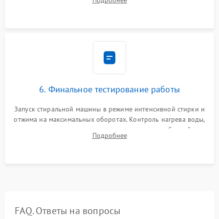
Подробнее
герметиком для предотвращения возможных протечек воды.
6. Финальное тестирование работы
Запуск стиральной машины в режиме интенсивной стирки и
отжима на максимальных оборотах. Контроль нагрева воды,
корректности слива, отсутствия излишних вибраций,
Подробнее
посторонних стуков и протечек под корпусом.
FAQ. Ответы на вопросы