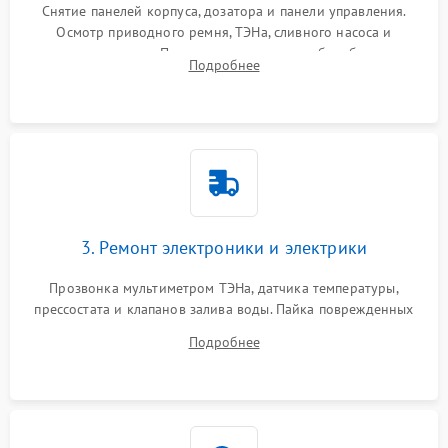
Снятие панелей корпуса, дозатора и панели управления.
Осмотр приводного ремня, ТЭНа, сливного насоса и
амортизаторов. Проверка подшипников барабана и
Подробнее
крестовины на износ, а манжеты люка на разрывы.
3. Ремонт электроники и электрики
Прозвонка мультиметром ТЭНа, датчика температуры,
прессостата и клапанов залива воды. Пайка поврежденных
дорожек или замена симисторов на плате управления.
Подробнее
Восстановление целостности проводки и контактов.