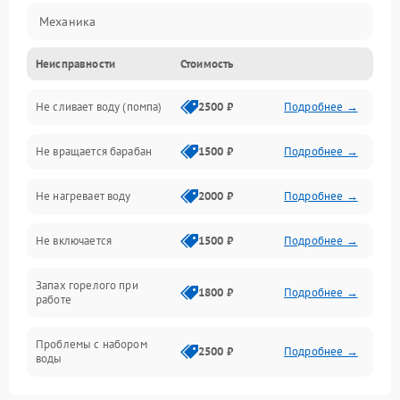
Механика
Неисправности
Стоимость
Электропитание
Не сливает воду (помпа)
2500 ₽
Подробнее →
Водоснабжение
Не вращается барабан
1500 ₽
Подробнее →
Слив
Не нагревает воду
2000 ₽
Подробнее →
Программное обеспечение
Не включается
1500 ₽
Подробнее →
Запах горелого при
1800 ₽
Подробнее →
работе
Проблемы с набором
2500 ₽
Подробнее →
воды