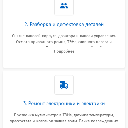
2. Разборка и дефектовка деталей
Снятие панелей корпуса, дозатора и панели управления.
Осмотр приводного ремня, ТЭНа, сливного насоса и
амортизаторов. Проверка подшипников барабана и
Подробнее
крестовины на износ, а манжеты люка на разрывы.
3. Ремонт электроники и электрики
Прозвонка мультиметром ТЭНа, датчика температуры,
прессостата и клапанов залива воды. Пайка поврежденных
дорожек или замена симисторов на плате управления.