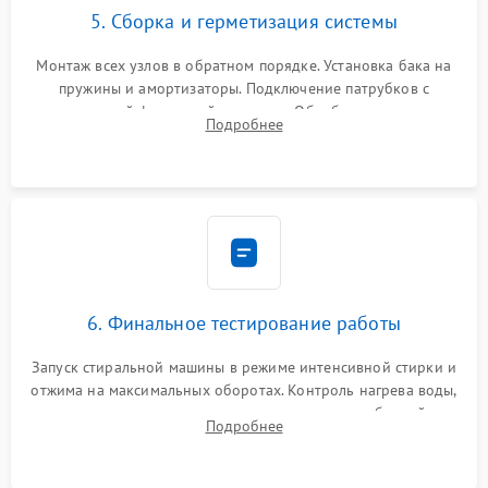
5. Сборка и герметизация системы
Монтаж всех узлов в обратном порядке. Установка бака на
пружины и амортизаторы. Подключение патрубков с
надежной фиксацией хомутами. Обработка стыков
Подробнее
герметиком для предотвращения возможных протечек воды.
6. Финальное тестирование работы
Запуск стиральной машины в режиме интенсивной стирки и
отжима на максимальных оборотах. Контроль нагрева воды,
корректности слива, отсутствия излишних вибраций,
Подробнее
посторонних стуков и протечек под корпусом.