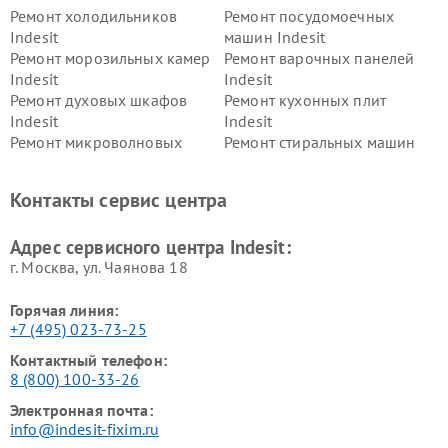
Ремонт холодильников
Ремонт посудомоечных
Indesit
машин Indesit
Ремонт морозильных камер
Ремонт варочных панелей
Indesit
Indesit
Ремонт духовых шкафов
Ремонт кухонных плит
Indesit
Indesit
Ремонт микроволновых
Ремонт стиральных машин
печей Indesit
Indesit
Ремонт холодильных камер
Ремонт сушильных машин
Контакты сервис центра
Indesit
Indesit
Адрес сервисного центра Indesit:
г. Москва, ул. Чаянова 18
Горячая линия:
+7 (495) 023-73-25
Контактный телефон:
8 (800) 100-33-26
Электронная почта:
info@indesit-fixim.ru