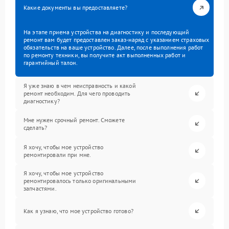
Какие документы вы предоставляете?
На этапе приема устройства на диагностику и последующий
ремонт вам будет предоставлен заказ-наряд с указанием страховых
обязательств на ваше устройство. Далее, после выполнения работ
по ремонту техники, вы получите акт выполненных работ и
гарантийный талон.
Я уже знаю в чем неисправность и какой
ремонт необходим. Для чего проводить
диагностику?
Мне нужен срочный ремонт. Сможете
сделать?
Я хочу, чтобы мое устройство
ремонтировали при мне.
Я хочу, чтобы мое устройство
ремонтировалось только оригинальными
запчастями.
Как я узнаю, что мое устройство готово?