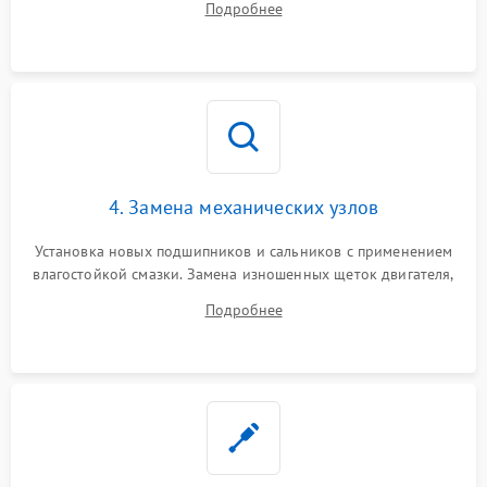
Подробнее
Восстановление целостности проводки и контактов.
4. Замена механических узлов
Установка новых подшипников и сальников с применением
влагостойкой смазки. Замена изношенных щеток двигателя,
порванного ремня привода, неисправного сливного насоса
Подробнее
или поврежденной резиновой манжеты.