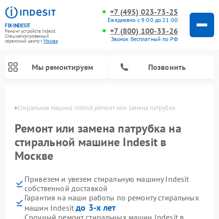
+7 (495) 023-73-25
Ежедневно с 9:00 до 21:00
FIX-INDESIT
+7 (800) 100-33-26
Ремонт устройств Indesit
Специализированный
Звонок бесплатный по РФ
cервисный центр г.
Москва
Мы ремонтируем
Позвонить
оскве
Стиральная машина Indesit ремонт или замена патрубка
Ремонт или замена патрубка на
стиральной машине Indesit в
Москве
Привезем и увезем стиральную машину Indesit
собственной доставкой
Гарантия на наши работы по ремонту стиральных
Ремонт морозильных камер Indesit
Ремонт микроволновых печей Indesit
Ремонт сушильных машин Indesit
Ремонт посудомоечных машин Indesit
Ремонт варочных панелей Indesit
Ремонт холодильных камер Indesit
до 3-х лет
машин Indesit
Срочный ремонт стиральных машин Indesit в