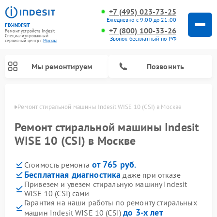
+7 (495) 023-73-25
Ежедневно с 9:00 до 21:00
FIX-INDESIT
+7 (800) 100-33-26
Ремонт устройств Indesit
Специализированный
Звонок бесплатный по РФ
cервисный центр г.
Москва
Мы ремонтируем
Позвонить
оскве
Ремонт стиральной машины Indesit WISE 10 (CSI) в Москве
Ремонт стиральной машины Indesit
WISE 10 (CSI) в Москве
от 765 руб.
Стоимость ремонта
Бесплатная диагностика
даже при отказе
Привезем и увезем стиральную машину Indesit
WISE 10 (CSI) сами
Ремонт морозильных камер Indesit
Ремонт микроволновых печей Indesit
Ремонт сушильных машин Indesit
Ремонт посудомоечных машин Indesit
Ремонт варочных панелей Indesit
Ремонт холодильных камер Indesit
Гарантия на наши работы по ремонту стиральных
до 3-х лет
машин Indesit WISE 10 (CSI)