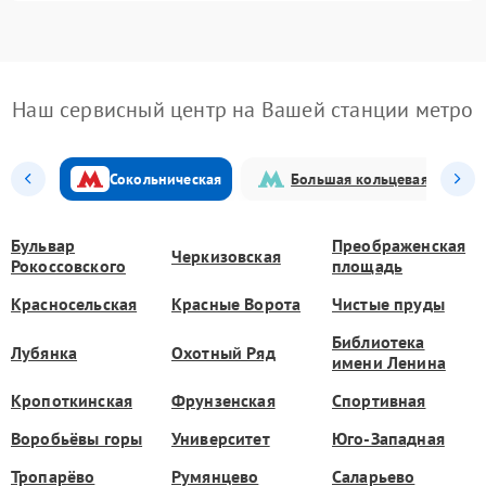
Наш сервисный центр на Вашей станции метро
Сокольническая
Большая кольцевая
Бульвар
Преображенская
Черкизовская
Рокоссовского
площадь
Красносельская
Красные Ворота
Чистые пруды
Библиотека
Лубянка
Охотный Ряд
имени Ленина
Кропоткинская
Фрунзенская
Спортивная
Воробьёвы горы
Университет
Юго-Западная
Тропарёво
Румянцево
Саларьево