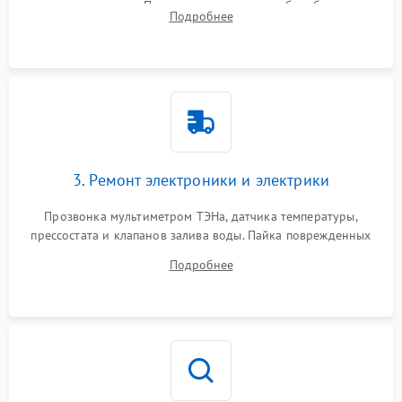
амортизаторов. Проверка подшипников барабана и
Подробнее
крестовины на износ, а манжеты люка на разрывы.
3. Ремонт электроники и электрики
Прозвонка мультиметром ТЭНа, датчика температуры,
прессостата и клапанов залива воды. Пайка поврежденных
дорожек или замена симисторов на плате управления.
Подробнее
Восстановление целостности проводки и контактов.