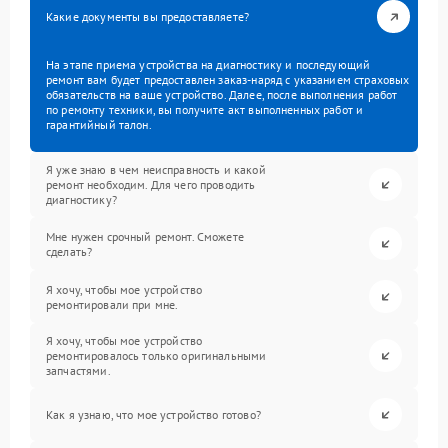
Какие документы вы предоставляете?
На этапе приема устройства на диагностику и последующий
ремонт вам будет предоставлен заказ-наряд с указанием страховых
обязательств на ваше устройство. Далее, после выполнения работ
по ремонту техники, вы получите акт выполненных работ и
гарантийный талон.
Я уже знаю в чем неисправность и какой
ремонт необходим. Для чего проводить
диагностику?
Мне нужен срочный ремонт. Сможете
сделать?
Я хочу, чтобы мое устройство
ремонтировали при мне.
Я хочу, чтобы мое устройство
ремонтировалось только оригинальными
запчастями.
Как я узнаю, что мое устройство готово?