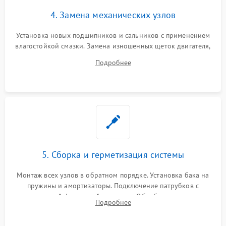
4. Замена механических узлов
Установка новых подшипников и сальников с применением
влагостойкой смазки. Замена изношенных щеток двигателя,
порванного ремня привода, неисправного сливного насоса
Подробнее
или поврежденной резиновой манжеты.
5. Сборка и герметизация системы
Монтаж всех узлов в обратном порядке. Установка бака на
пружины и амортизаторы. Подключение патрубков с
надежной фиксацией хомутами. Обработка стыков
Подробнее
герметиком для предотвращения возможных протечек воды.