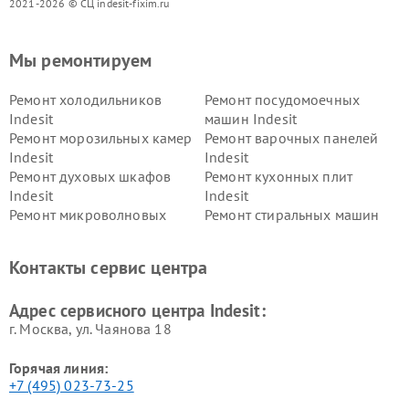
2021-2026 © СЦ indesit-fixim.ru
Мы ремонтируем
Ремонт холодильников
Ремонт посудомоечных
Indesit
машин Indesit
Ремонт морозильных камер
Ремонт варочных панелей
Indesit
Indesit
Ремонт духовых шкафов
Ремонт кухонных плит
Indesit
Indesit
Ремонт микроволновых
Ремонт стиральных машин
печей Indesit
Indesit
Ремонт холодильных камер
Ремонт сушильных машин
Контакты сервис центра
Indesit
Indesit
Адрес сервисного центра Indesit:
г. Москва, ул. Чаянова 18
Горячая линия:
+7 (495) 023-73-25