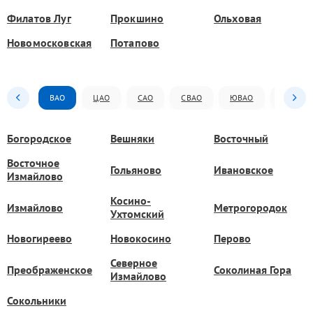
Филатов Луг
Прокшино
Ольховая
Новомосковская
Потапово
ВАО
ЦАО
САО
СВАО
ЮВАО
ЮАО
Богородское
Вешняки
Восточный
Восточное
Гольяново
Ивановское
Измайлово
Косино-
Измайлово
Метрогородок
Ухтомский
Новогиреево
Новокосино
Перово
Северное
Преображенское
Соколиная Гора
Измайлово
Сокольники