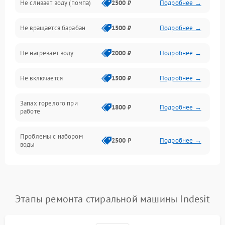
Не сливает воду (помпа)
2500 ₽
Подробнее →
Водоснабжение
Не вращается барабан
1500 ₽
Подробнее →
Слив
Не нагревает воду
2000 ₽
Подробнее →
Программное обеспечение
Не включается
1500 ₽
Подробнее →
Запах горелого при
1800 ₽
Подробнее →
работе
Проблемы с набором
2500 ₽
Подробнее →
воды
Замена ТЭНа
2200 ₽
Подробнее →
Замена платы управления
2200 ₽
Подробнее →
Этапы ремонта стиральной машины Indesit