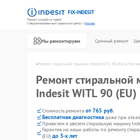
FIX-INDESIT
Ремонт устройств Indesit
Специализированный cервисный центр г.
Москва
Мы ремонтируем
Срочный ремонт
Це
ин Indesit в Москве
Ремонт стиральной машины Indesit WITL 90 (EU) в Москв
Ремонт стиральной
Indesit WITL 90 (EU)
от 765 руб.
Стоимость ремонта
Бесплатная диагностика
даже при отказ
Привезем и увезем стиральную машину Indes
Гарантия на наши работы по ремонту стира
до 3-х лет
(EU)
Ремонт холодильников Indesit
Ремонт посудомоечных машин Indesit
Ремонт морозильных камер Indesit
Ремонт варочных панелей Indesit
Ремонт духовых шкафов Indesit
Ремонт микроволновых печей Indesit
Ремонт холодильных камер Indesit
Ремонт сушильных машин Indesit