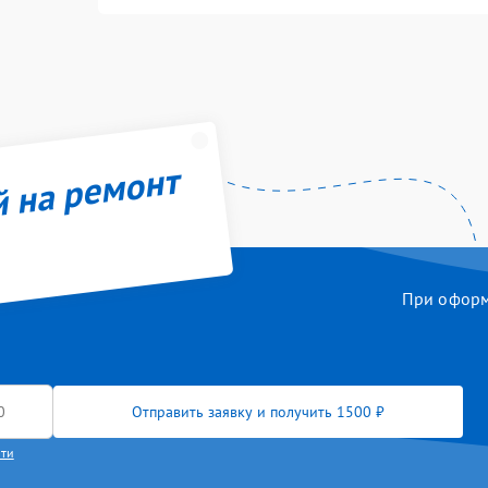
й на ремонт
При оформл
Отправить заявку и получить 1500 ₽
сти