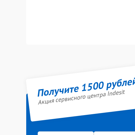
Получите 1500 рубле
Акция сервисного центра Indesit