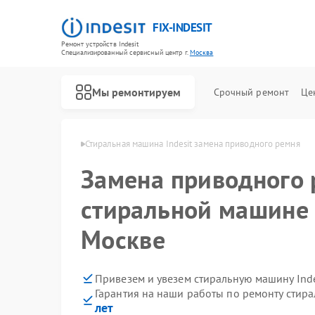
FIX-INDESIT
Ремонт устройств Indesit
Специализированный cервисный центр г.
Москва
Мы ремонтируем
Срочный ремонт
Це
ин Indesit в Москве
Стиральная машина Indesit замена приводного ремня
Замена приводного 
стиральной машине I
Москве
Привезем и увезем стиральную машину Inde
Гарантия на наши работы по ремонту стир
лет
Ремонт холодильников Indesit
Ремонт посудомоечных машин Indesit
Ремонт морозильных камер Indesit
Ремонт варочных панелей Indesit
Ремонт духовых шкафов Indesit
Ремонт микроволновых печей Indesit
Ремонт холодильных камер Indesit
Ремонт сушильных машин Indesit