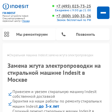
+7 (495) 023-73-25
Ежедневно с 9:00 до 21:00
FIX-INDESIT
+7 (800) 100-33-26
Ремонт устройств Indesit
Специализированный
Звонок бесплатный по РФ
cервисный центр г.
Москва
Мы ремонтируем
Позвонить
оскве
Стиральная машина Indesit замена жгута электропроводки
Замена жгута электропроводки на
стиральной машине Indesit в
Москве
Привезем и увезем стиральную машину Indesit
собственной доставкой
Гарантия на наши работы по ремонту стиральных
Ремонт морозильных камер Indesit
Ремонт микроволновых печей Indesit
Ремонт сушильных машин Indesit
Ремонт посудомоечных машин Indesit
Ремонт варочных панелей Indesit
Ремонт холодильных камер Indesit
до 3-х лет
машин Indesit
Срочный ремонт стиральных машин Indesit в