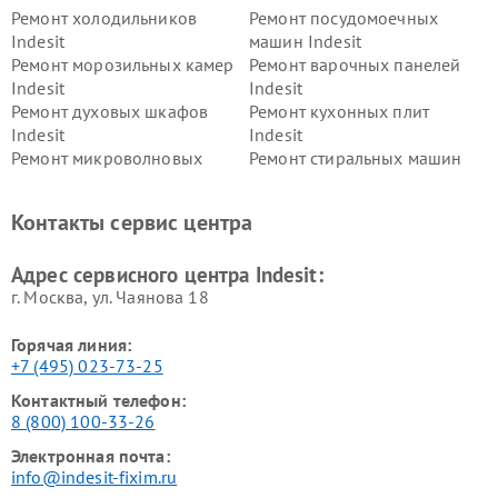
Ремонт холодильников
Ремонт посудомоечных
Indesit
машин Indesit
Ремонт морозильных камер
Ремонт варочных панелей
Indesit
Indesit
Ремонт духовых шкафов
Ремонт кухонных плит
Indesit
Indesit
Ремонт микроволновых
Ремонт стиральных машин
печей Indesit
Indesit
Ремонт холодильных камер
Ремонт сушильных машин
Контакты сервис центра
Indesit
Indesit
Адрес сервисного центра Indesit:
г. Москва, ул. Чаянова 18
Горячая линия:
+7 (495) 023-73-25
Контактный телефон:
8 (800) 100-33-26
Электронная почта:
info@indesit-fixim.ru