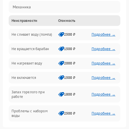
Механика
Неисправности
Стоимость
Электропитание
Не сливает воду (помпа)
2500 ₽
Подробнее →
Водоснабжение
Не вращается барабан
1500 ₽
Подробнее →
Слив
Не нагревает воду
2000 ₽
Подробнее →
Программное обеспечение
Не включается
1500 ₽
Подробнее →
Запах горелого при
1800 ₽
Подробнее →
работе
Проблемы с набором
2500 ₽
Подробнее →
воды