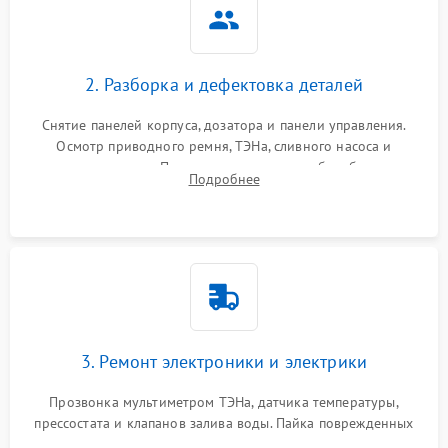
2. Разборка и дефектовка деталей
Снятие панелей корпуса, дозатора и панели управления.
Осмотр приводного ремня, ТЭНа, сливного насоса и
амортизаторов. Проверка подшипников барабана и
Подробнее
крестовины на износ, а манжеты люка на разрывы.
3. Ремонт электроники и электрики
Прозвонка мультиметром ТЭНа, датчика температуры,
прессостата и клапанов залива воды. Пайка поврежденных
дорожек или замена симисторов на плате управления.