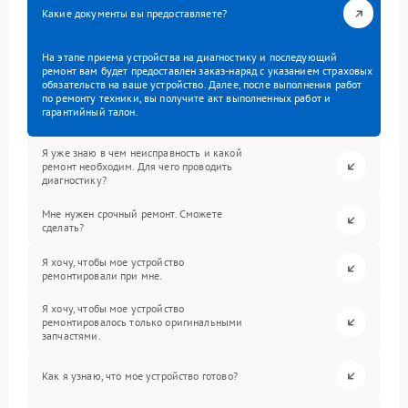
Какие документы вы предоставляете?
На этапе приема устройства на диагностику и последующий
ремонт вам будет предоставлен заказ-наряд с указанием страховых
обязательств на ваше устройство. Далее, после выполнения работ
по ремонту техники, вы получите акт выполненных работ и
гарантийный талон.
Я уже знаю в чем неисправность и какой
ремонт необходим. Для чего проводить
диагностику?
Мне нужен срочный ремонт. Сможете
сделать?
Я хочу, чтобы мое устройство
ремонтировали при мне.
Я хочу, чтобы мое устройство
ремонтировалось только оригинальными
запчастями.
Как я узнаю, что мое устройство готово?