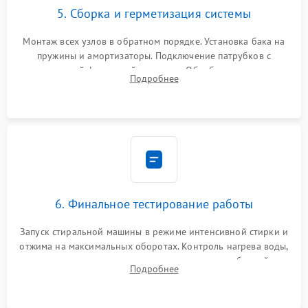
5. Сборка и герметизация системы
Монтаж всех узлов в обратном порядке. Установка бака на
пружины и амортизаторы. Подключение патрубков с
надежной фиксацией хомутами. Обработка стыков
Подробнее
герметиком для предотвращения возможных протечек воды.
6. Финальное тестирование работы
Запуск стиральной машины в режиме интенсивной стирки и
отжима на максимальных оборотах. Контроль нагрева воды,
корректности слива, отсутствия излишних вибраций,
Подробнее
посторонних стуков и протечек под корпусом.