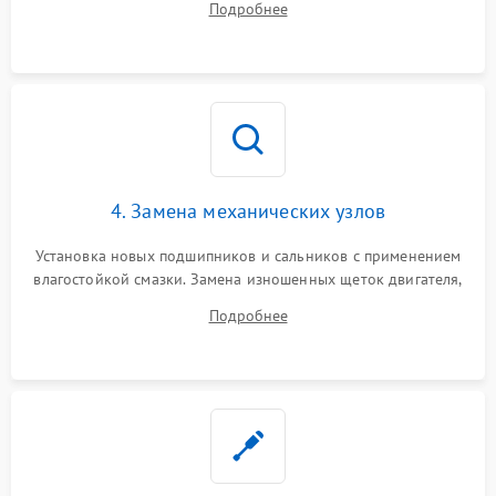
Подробнее
Восстановление целостности проводки и контактов.
4. Замена механических узлов
Установка новых подшипников и сальников с применением
влагостойкой смазки. Замена изношенных щеток двигателя,
порванного ремня привода, неисправного сливного насоса
Подробнее
или поврежденной резиновой манжеты.