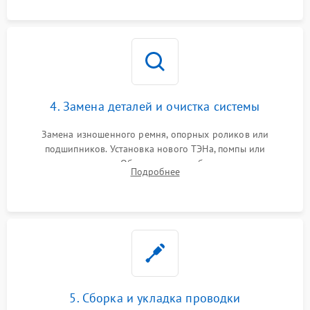
оценка циркуляции хладагента.
4. Замена деталей и очистка системы
Замена изношенного ремня, опорных роликов или
подшипников. Установка нового ТЭНа, помпы или
термодатчиков. Обязательная глубокая очистка
Подробнее
конденсатора, крыльчатки вентилятора и воздуховодов от
ворса. Восстановление платы управления.
5. Сборка и укладка проводки