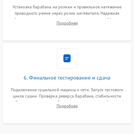
Установка барабана на ролики и правильное натяжение
приводного ремня через ролик натяжителя. Надежная
фиксация всех узлов, подключение клемм и шлейфов к
Подробнее
модулю управления. Монтаж корпусных панелей, люка и
верхней крышки устройства.
6. Финальное тестирование и сдача
Подключение сушильной машины к сети. Запуск тестового
цикла сушки. Проверка реверса барабана, стабильности
набора температуры, работы дренажного насоса (откачка
Подробнее
конденсата) и отсутствия посторонних скрипов, стуков или
вибраций.