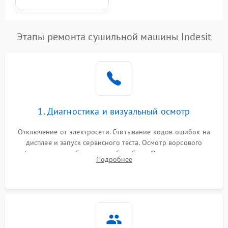
Этапы ремонта сушильной машины Indesit
1. Диагностика и визуальный осмотр
Отключение от электросети. Считывание кодов ошибок на
дисплее и запуск сервисного теста. Осмотр ворсового
фильтра, теплообменника и барабана. Опрос клиента о
Подробнее
неисправностях (не сушит, не крутит барабан, сильно шумит
или выдает ошибку).