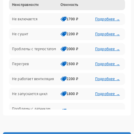
Неисправности
Стоимость
Нагрев
Не включается
1700 ₽
Подробнее →
Механические повреждения
Не сушит
2200 ₽
Подробнее →
Оптика
Проблемы с термостатом
2000 ₽
Подробнее →
Программное обеспечение
Перегрев
2500 ₽
Подробнее →
Датчики
Не работает вентиляция
2200 ₽
Подробнее →
Безопасность
Не запускается цикл
1800 ₽
Подробнее →
Проблемы с датчиком
2500 ₽
Подробнее →
влажности
Не работает нагреватель
2500 ₽
Подробнее →