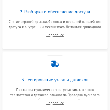
2. Разборка и обеспечение доступа
Снятие верхней крышки, боковых и передней панелей для
доступа к внутренним механизмам. Демонтаж приводного
ремня, панели управления и защитных кожухов.
Подробнее
Обеспечение свободного доступа к ТЭНу, компрессору,
двигателю и дренажной помпе.
3. Тестирование узлов и датчиков
Прозвонка мультиметром нагревателя, защитных
термостатов и датчиков влажности. Проверка пускового
конденсатора, обмоток мотора и помпы. Для машин с
Подробнее
тепловым насосом — диагностика работы компрессора и