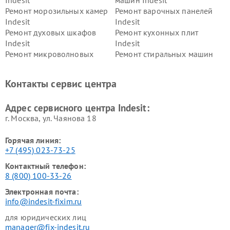
Ремонт морозильных камер
Ремонт варочных панелей
Indesit
Indesit
Ремонт духовых шкафов
Ремонт кухонных плит
Indesit
Indesit
Ремонт микроволновых
Ремонт стиральных машин
печей Indesit
Indesit
Ремонт холодильных камер
Ремонт сушильных машин
Контакты сервис центра
Indesit
Indesit
Адрес сервисного центра Indesit:
г. Москва, ул. Чаянова 18
Горячая линия:
+7 (495) 023-73-25
Контактный телефон:
8 (800) 100-33-26
Электронная почта:
info@indesit-fixim.ru
для юридических лиц
manager@fix-indesit.ru