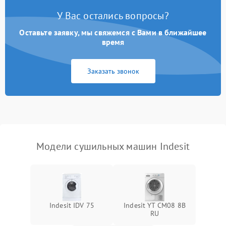
У Вас остались вопросы?
Проблемы с блоком
1800 ₽
Подробнее →
управления
Оставьте заявку, мы свяжемся с Вами в ближайшее
время
Не завершает программу
1500 ₽
Подробнее →
Заказать звонок
Зависает программа
1500 ₽
Подробнее →
Ошибка на дисплее
1290 ₽
Подробнее →
Модели сушильных машин Indesit
Indesit IDV 75
Indesit YT CM08 8B
RU