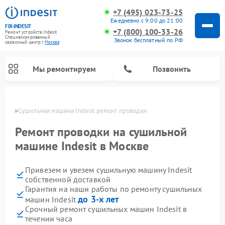
+7 (495) 023-73-25
Ежедневно с 9:00 до 21:00
FIX-INDESIT
+7 (800) 100-33-26
Ремонт устройств Indesit
Специализированный
Звонок бесплатный по РФ
cервисный центр г.
Москва
Мы ремонтируем
Позвонить
оскве
Сушильная машина Indesit ремонт проводки
Ремонт проводки на сушильной
машине Indesit в Москве
Привезем и увезем сушильную машину Indesit
собственной доставкой
Гарантия на наши работы по ремонту сушильных
до 3-х лет
машин Indesit
Ремонт морозильных камер Indesit
Ремонт микроволновых печей Indesit
Ремонт холодильных камер Indesit
Ремонт посудомоечных машин Indesit
Ремонт варочных панелей Indesit
Ремонт стиральных машин Indesit
Срочный ремонт сушильных машин Indesit в
течении часа